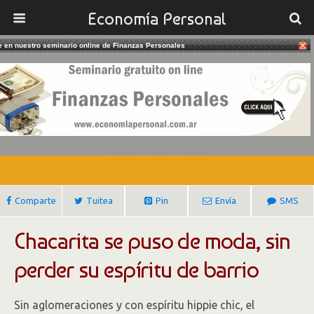
Economía Personal
te en nuestro seminario online de Finanzas Personales
02/03/2017
Chacarita, Un Barrio Con Espíritu Y
Glamour
Gustavo Ibañez Padilla
Comparte
Tuitea
Pin
Envía
SMS
Chacarita se puso de moda, sin
perder su espíritu de barrio
Sin aglomeraciones y con espíritu hippie chic, el