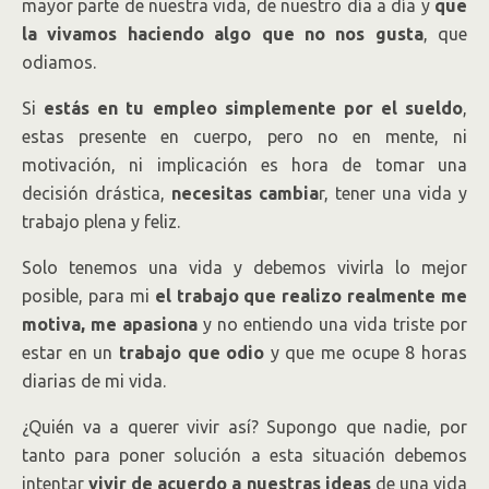
mayor parte de nuestra vida, de nuestro día a día y
que
la vivamos haciendo algo que no nos gusta
, que
odiamos.
Si
estás en tu empleo simplemente por el sueldo
,
estas presente en cuerpo, pero no en mente, ni
motivación, ni implicación es hora de tomar una
decisión drástica,
necesitas cambia
r, tener una vida y
trabajo plena y feliz.
Solo tenemos una vida y debemos vivirla lo mejor
posible, para mi
el trabajo que realizo realmente me
motiva, me apasiona
y no entiendo una vida triste por
estar en un
trabajo que odio
y que me ocupe 8 horas
diarias de mi vida.
¿Quién va a querer vivir así? Supongo que nadie, por
tanto para poner solución a esta situación debemos
intentar
vivir de acuerdo a nuestras ideas
de una vida