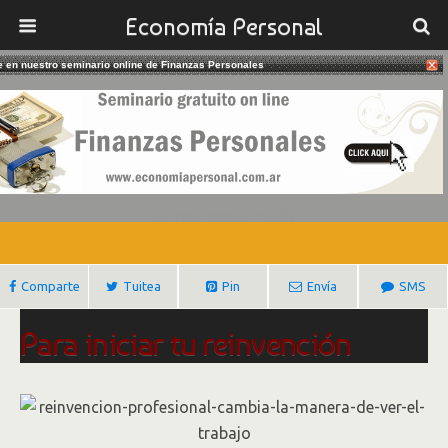
Economía Personal
te en nuestro seminario online de Finanzas Personales
29/12/2017
Cómo Lograr La Reinvención
Profesional
Gustavo Ibañez Padilla
Comparte
Tuitea
Pin
Envía
SMS
Para iniciar tu reinvención
profesional necesitas cambiar
la manera de ver el trabajo