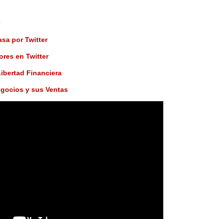
sa por Twitter
res en Twitter
Libertad Financiera
egocios y sus Ventas