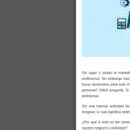
.
Sin lugar a dudas el market
profesional. Sin embargo mu
horas semanales para esta im
personal? Difícil pregunta. S
problemas.
Sin una intensa actividad de
irregular, lo cual significa ob
¿Por qué si esto es tan obvi
nuestro negocio o actividad?