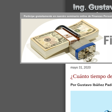
Participe gratuitamente en nuestro seminario online de Finanzas Perso
INICIO
SERVICIOS
PR
CONTACTO
USUARIO
Browse >
Home
/
Cómo potenciar tu
mayo 31, 2020
¿Cuánto tiempo de
Por Gustavo Ibáñez Padi