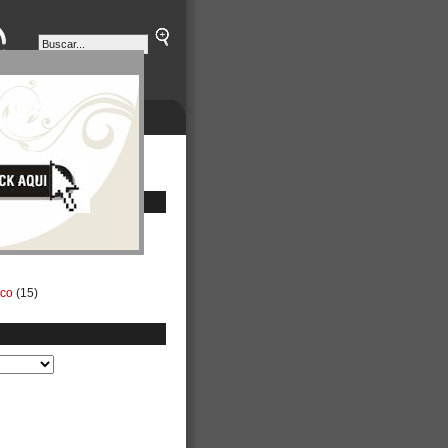
ETINES
NEGOCIOS
ico
(15)