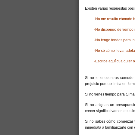
Existen varias respuestas pos
-No me resulta cómodo h
-No dispongo de tiempo 
-No tengo fondos para inv
-No sé cómo llevar adel
-Escribe aquí cualquier o
___________________
Si no te encuentras cómodo “
prejuicio porque limita en form
Si no tienes tiempo para tu ma
Si no asignas un presupuesto
crecer significativamente tus i
Si no sabes cómo comenzar 
inmediata a familiarizarte con 