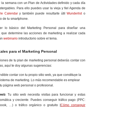
la semana con un Plan de Actividades definido y cada día
tergables. Para ello puedes usar la vieja y fiel Agenda de
le Calendar
y también puede resultarte útil
Wunderlist
o
 o de tu smartphone.
r lo básico del Marketing Personal para diseñar una
a, que determine las acciones de marketing a realizar cada
gún
webinario
introductorio sobre el tema.
les para el Marketing Personal
ciones de tu plan de marketing personal deberás contar con
s, aquí te doy algunas sugerencias:
ndible contar con tu propio sitio web, ya que constituye la
 sistema de marketing. Lo más recomendable es emplear
tu página web personal o profesional.
 web
: Tu sitio web necesita visitas para funcionar y estas
tomática y creciente. Puedes conseguir tráfico pago (PPC:
book, …) o tráfico orgánico o gratuito [
Cómo conseguir