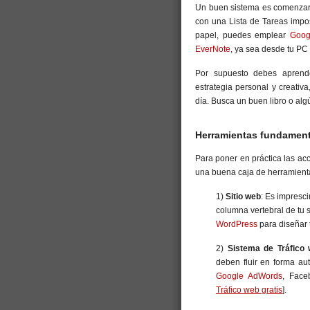
Un buen sistema es comenzar 
con una Lista de Tareas impos
papel, puedes emplear
Goog
EverNote
, ya sea desde tu PC
Por supuesto debes aprende
estrategia personal y creativ
día. Busca un buen libro o al
Herramientas fundamenta
Para poner en práctica las ac
una buena caja de herramienta
1)
Sitio web
: Es impresci
columna vertebral de tu
WordPress
para diseñar 
2)
Sistema de Tráfico
deben fluir en forma au
Google AdWords
, Face
Tráfico web gratis
].