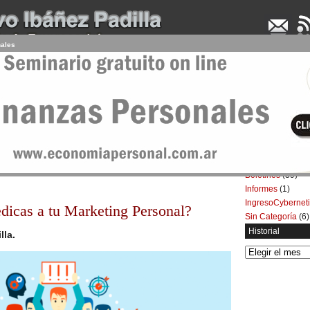
nales
UDENCIA APLICADA
SEMINARIOS
LA CONSULTORA
ARTÍCULOS
BOL
Categorías
Artículos
(5.732)
 Marketing Personal
Boletines
(39)
Informes
(1)
IngresoCybernet
dicas a tu Marketing Personal?
Sin Categoría
(6)
Historial
lla.
Historial