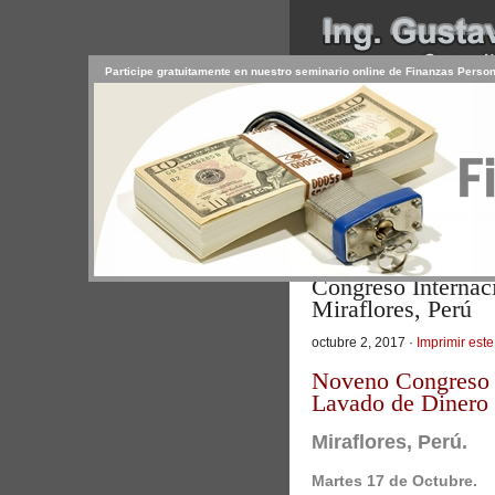
Participe gratuitamente en nuestro seminario online de Finanzas Perso
INICIO
SERVICIOS
PR
CONTACTO
USUARIO
>
Inicio
/
Artículos
/ Congreso Inte
Personal
Congreso Internac
Miraflores, Perú
octubre 2, 2017 ·
Imprimir este
Noveno Congreso I
Lavado de Dinero 
Miraflores, Perú.
Martes 17 de Octubre.