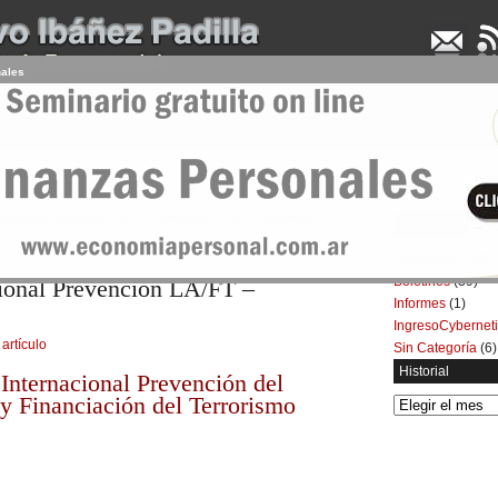
nales
UDENCIA APLICADA
SEMINARIOS
LA CONSULTORA
ARTÍCULOS
BOL
rnacional Prevención LA/FT – Miraflores, Perú | Economía
Categorías
Artículos
(5.732)
Boletines
(39)
ional Prevención LA/FT –
Informes
(1)
IngresoCybernet
 artículo
Sin Categoría
(6)
Historial
nternacional Prevención del
y Financiación del Terrorismo
Historial