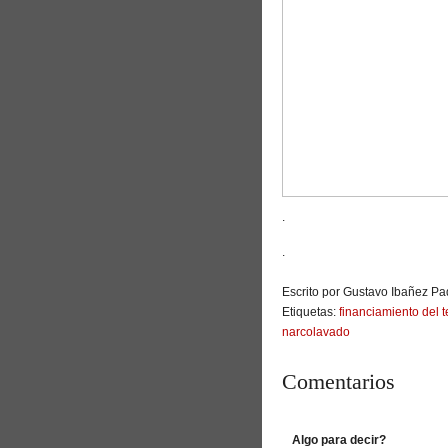
.
.
Escrito por Gustavo Ibañez Pad
Etiquetas:
financiamiento del t
narcolavado
Comentarios
Algo para decir?