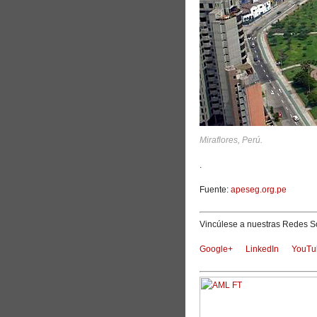
Miraflores, Perú.
.
Fuente:
apeseg.org.pe
Vincúlese a nuestras Redes So
Google+
LinkedIn
YouTu