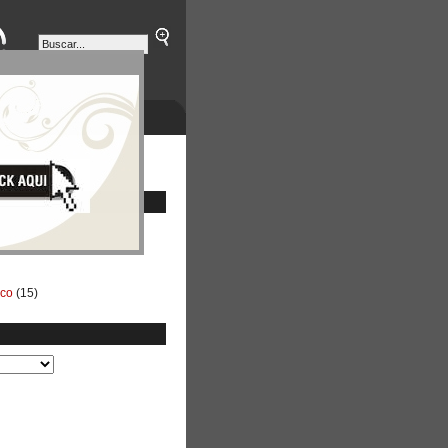
ETINES
NEGOCIOS
ico
(15)