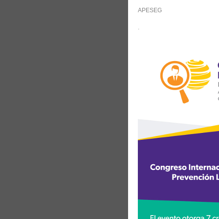
APESEG
.