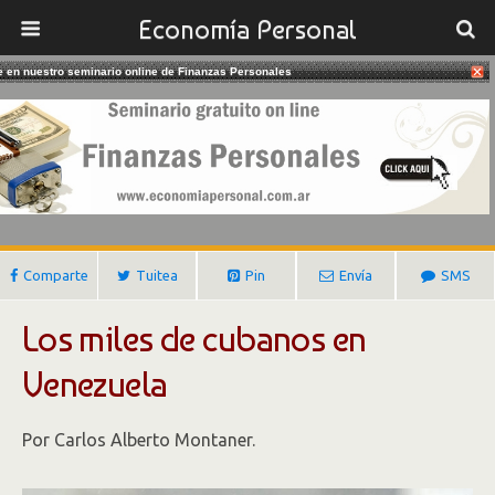
Economía Personal
te en nuestro seminario online de Finanzas Personales
20/10/2018
Cuba Somete A Venezuela
Gustavo Ibañez Padilla
Comparte
Tuitea
Pin
Envía
SMS
Los miles de cubanos en
Venezuela
Por Carlos Alberto Montaner.