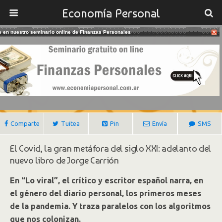
Economía Personal
te en nuestro seminario online de Finanzas Personales
14/07/2020
De Virus Y Memes
Gustavo Ibañez Padilla
Comparte
Tuitea
Pin
Envía
SMS
El Covid, la gran metáfora del siglo XXI: adelanto del
nuevo libro de Jorge Carrión
En “Lo viral”, el crítico y escritor español narra, en
el género del diario personal, los primeros meses
de la pandemia. Y traza paralelos con los algoritmos
que nos colonizan.