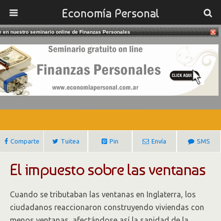
Economía Personal
te en nuestro seminario online de Finanzas Personales
05/05/2017
El Absurdo Impuesto Sobre Las
Ventanas
Gustavo Ibañez Padilla
Comparte
Tuitea
Pin
Envía
SMS
El impuesto sobre las ventanas
Cuando se tributaban las ventanas en Inglaterra, los
ciudadanos reaccionaron construyendo viviendas con
menos ventanas, afectándose así la sanidad de la