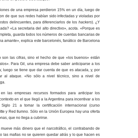
ciones de una empresa perdieron 15% en un día, luego de
ron de que sus redes habían sido infectadas y violadas por
stos delincuentes, para diferenciarlos de los
hackers
). ¿Y
da? «La secretaria del alto directivo», acota. «Porque es
ompleta, guarda todos los números de cuentas bancarias de
una amante», explica este barcelonés, fanático de Barcelona
son las cifras, sino el hecho de que «los buenos» están
alos». Para Gil, una empresa debe saber anticiparse a los
a; luego se tiene que dar cuenta de que es atacada, y, por
ar al ataque. «No sólo a nivel técnico, sino a nivel de
ega.
 en las empresas recursos formados para anticipar los
contexto en el que llegó a la Argentina para incentivar a los
iglo 21 a tomar la certificación internacional (curso
oitte y Red Ilumno. Sólo en la Unión Europea hay una oferta
as, que no llega a cubrirse.
n mueve más dinero que el narcotráfico, el contrabando de
eso las mafias no se quieren quedar atrás y lo que hacen es