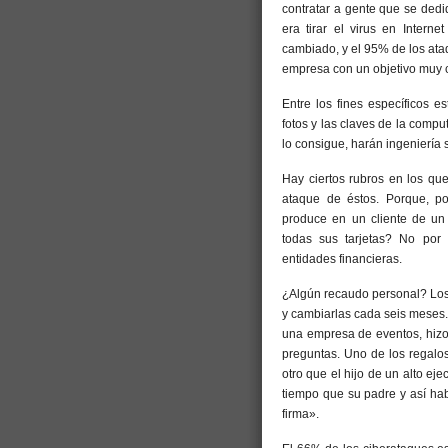
contratar a gente que se ded
era tirar el virus en Intern
cambiado, y el 95% de los ataq
empresa con un objetivo muy 
Entre los fines específicos e
fotos y las claves de la compu
lo consigue, harán ingeniería s
Hay ciertos rubros en los qu
ataque de éstos. Porque, po
produce en un cliente de un
todas sus tarjetas? No por
entidades financieras.
¿Algún recaudo personal? Los 
y cambiarlas cada seis meses.
una empresa de eventos, hizo 
preguntas. Uno de los regalo
otro que el hijo de un alto eje
tiempo que su padre y así habi
firma».