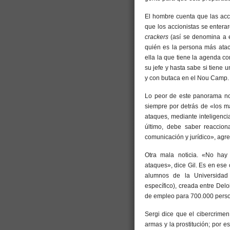
El hombre cuenta que las ac
que los accionistas se entera
crackers
(así se denomina a e
quién es la persona más ataca
ella la que tiene la agenda c
su jefe y hasta sabe si tiene 
y con butaca en el Nou Camp.
Lo peor de este panorama no 
siempre por detrás de «los m
ataques, mediante inteligenci
último, debe saber reaccion
comunicación y jurídico», agr
Otra mala noticia. «No hay
ataques», dice Gil. Es en ese 
alumnos de la Universidad S
específico), creada entre Del
de empleo para 700.000 person
Sergi dice que el cibercrime
armas y la prostitución; por 