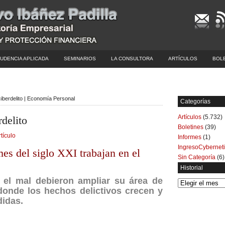
UDENCIA APLICADA
SEMINARIOS
LA CONSULTORA
ARTÍCULOS
BOL
ciberdelito | Economía Personal
Categorías
Artículos
(5.732)
rdelito
Boletines
(39)
rtículo
Informes
(1)
IngresoCybernet
es del siglo XXI trabajan en el
Sin Categoría
(6)
Historial
el mal debieron ampliar su área de
Historial
 donde los hechos delictivos crecen y
didas.