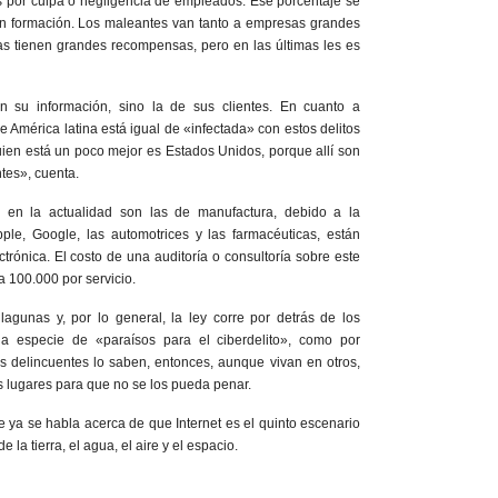
s por culpa o negligencia de empleados. Ese porcentaje se
n formación. Los maleantes van tanto a empresas grandes
s tienen grandes recompensas, pero en las últimas les es
 su información, sino la de sus clientes. En cuanto a
ue América latina está igual de «infectada» con estos delitos
uien está un poco mejor es Estados Unidos, porque allí son
tes», cuenta.
 en la actualidad son las de manufactura, debido a la
le, Google, las automotrices y las farmacéuticas, están
ectrónica. El costo de una auditoría o consultoría sobre este
 100.000 por servicio.
lagunas y, por lo general, la ley corre por detrás de los
na especie de «paraísos para el ciberdelito», como por
 delincuentes lo saben, entonces, aunque vivan en otros,
 lugares para que no se los pueda penar.
ue ya se habla acerca de que Internet es el quinto escenario
 la tierra, el agua, el aire y el espacio.