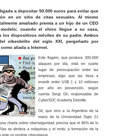
ligada a depositar 50.000 euros para evitar que
ión en un sitio de citas sexuales. Al mismo
talmente amañado premia a un hijo de un CEO
 modelo; cuando el chico llegue a su casa,
s los dispositivos móviles de su padre. Ambos
l ciberdelito del siglo XXI, pergeñado por
como aliada a Internet.
Este flagelo, que produce 300.000
ataques por día, está en cuarto
lugar de preocupación entre las
empresas, algo que las lleva a
invertir entre US$ 1 y 10 millones
por año en prevención, según
cuenta Sergi Gil, responsable de
CyberSOC Academy Deloitte.
Gil, que vino a la Argentina de la
mano de la Universidad Siglo 21
una charla sobre ciberseguridad, precisa que el 90% de lo
as se destina a máquinas y el resto, a formación de la
 ante un posible ciberataque.