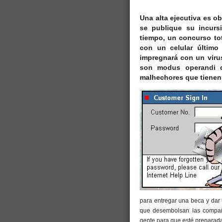
Una alta ejecutiva es ob
se publique su incurs
tiempo, un concurso to
con un celular último
impregnará con un viru
son modus operandi de
malhechores que tienen 
para entregar una beca y dar 
que desembolsan las compañí
gente para que esté preparada