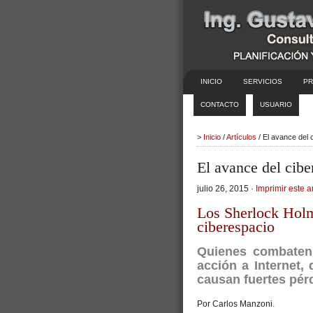
INICIO
SERVICIOS
PR
CONTACTO
USUARIO
>
Inicio
/
Artículos
/ El avance del 
El avance del cibe
julio 26, 2015 ·
Imprimir este a
Los Sherlock Holm
ciberespacio
Quienes combaten 
acción a Internet,
causan fuertes pér
Por Carlos Manzoni.