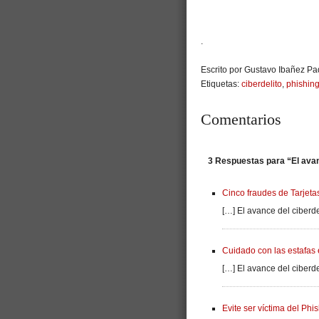
.
Escrito por Gustavo Ibañez Pad
Etiquetas:
ciberdelito
,
phishin
Comentarios
3 Respuestas para “El avan
Cinco fraudes de Tarjeta
[…] El avance del ciberde
Cuidado con las estafas
[…] El avance del ciberde
Evite ser víctima del Ph