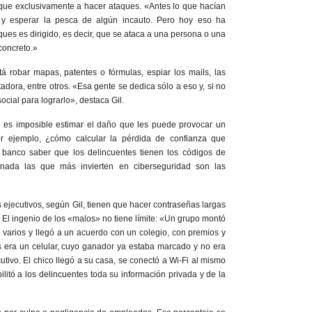
ique exclusivamente a hacer ataques. «Antes lo que hacían
et y esperar la pesca de algún incauto. Pero hoy eso ha
ues es dirigido, es decir, que se ataca a una persona o una
concreto.»
stá robar mapas, patentes o fórmulas, espiar los mails, las
tadora, entre otros. «Esa gente se dedica sólo a eso y, si no
ocial para lograrlo», destaca Gil.
e es imposible estimar el daño que les puede provocar un
r ejemplo, ¿cómo calcular la pérdida de confianza que
 banco saber que los delincuentes tienen los códigos de
 nada las que más invierten en ciberseguridad son las
ejecutivos, según Gil, tienen que hacer contraseñas largas
 El ingenio de los «malos» no tiene límite: «Un grupo montó
varios y llegó a un acuerdo con un colegio, con premios y
s era un celular, cuyo ganador ya estaba marcado y no era
cutivo. El chico llegó a su casa, se conectó a Wi-Fi al mismo
litó a los delincuentes toda su información privada y de la