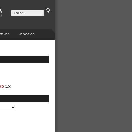
ETINES
NEGOCIOS
ico
(15)