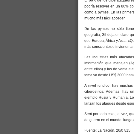
El 66% de los ciberataques e
podría resolver en un 80% co
como a pymes. En las primera
mucho más fácil acceder.
De las pymes no sólo tienen
geografía, Gil deja en claro q
que Europa, África y Asia. «Q
más conscientes e invierten an
Las industrias más atacadas
información que manejan (App
entre ellas) y las de venta el
tema va desde US$ 3000 hasta
A nivel jurídico, hay muchas 
ciberdelitos. Además, hay u
ejemplo Rusia y Rumania. Los
lanzan los ataques desde esos
Será por todo esto, tal vez, q
de guerra en el mundo, luego de
Fuente: La Nación, 26/07/15.