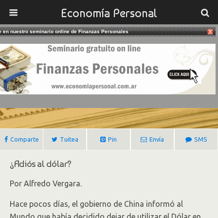
Economía Personal
te en nuestro seminario online de Finanzas Personales
17/05/2020
El Futuro Del Dólar En La Economía
Global
Gustavo Ibañez Padilla
Comparte
Tuitea
Pin
Envía
SMS
¿Adiós al dólar?
Por Alfredo Vergara.
Hace pocos días, el gobierno de China informó al
Mundo que había decidido dejar de utilizar el Dólar en