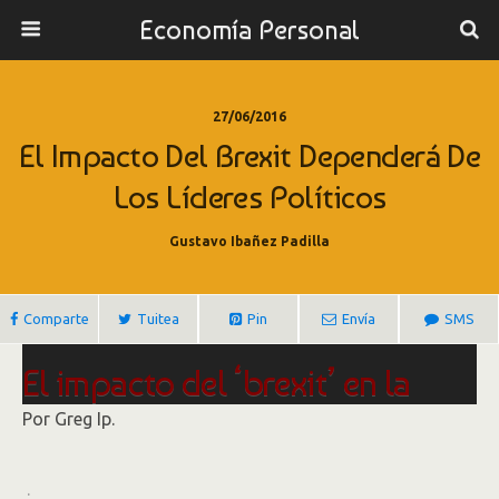
Economía Personal
27/06/2016
El Impacto Del Brexit Dependerá De
Los Líderes Políticos
Gustavo Ibañez Padilla
Comparte
Tuitea
Pin
Envía
SMS
El impacto del ‘brexit’ en la
economía global dependerá de
Por Greg Ip.
los líderes políticos
.