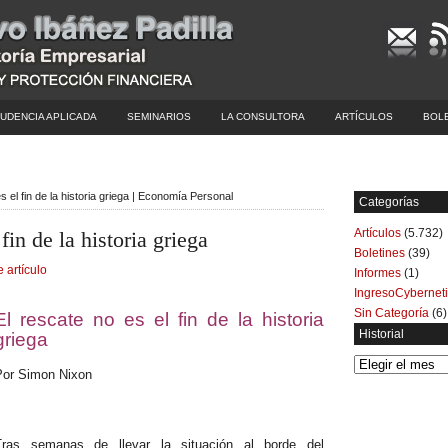
UDENCIA APLICADA
SEMINARIOS
LA CONSULTORA
ARTÍCULOS
BOL
s el fin de la historia griega | Economía Personal
Categorías
Artículos
(5.732)
 fin de la historia griega
Boletines
(39)
e artículo
Informes
(1)
IngresoCybernet
Sin Categoría
(6)
El rescate no es el fin de la historia
Historial
griega
Historial
Por Simon Nixon
Tras semanas de llevar la situación al borde del