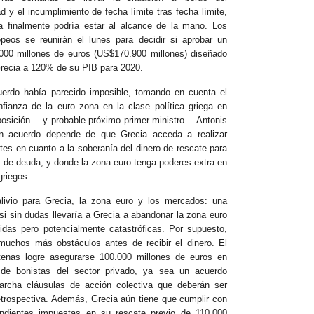
 y el incumplimiento de fecha límite tras fecha límite,
 finalmente podría estar al alcance de la mano. Los
peos se reunirán el lunes para decidir si aprobar un
000 millones de euros (US$170.900 millones) diseñado
Grecia a 120% de su PIB para 2020.
uerdo había parecido imposible, tomando en cuenta el
nfianza de la euro zona en la clase política griega en
 oposición —y probable próximo primer ministro— Antonis
n acuerdo depende de que Grecia acceda a realizar
tes en cuanto a la soberanía del dinero de rescate para
es de deuda, y donde la zona euro tenga poderes extra en
griegos.
livio para Grecia, la zona euro y los mercados: una
i sin dudas llevaría a Grecia a abandonar la zona euro
idas pero potencialmente catastróficas. Por supuesto,
muchos más obstáculos antes de recibir el dinero. El
enas logre asegurarse 100.000 millones de euros en
 de bonistas del sector privado, ya sea un acuerdo
archa cláusulas de acción colectiva que deberán ser
trospectiva. Además, Grecia aún tiene que cumplir con
dientes impuestas en su rescate previo de 110.000