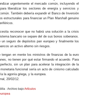
ndizar urgentemente el mercado común, incluyendo el
ara liberalizar los sectores de energía y servicios y
a común. También debería expandir el Banco de Inversión
s estructurales para financiar un Plan Marshall genuino
riféricos.
cesita reconocer que no habrá una solución a la crisis
sistema bancario se separe del de sus bonos soberanos.
e un seguro de depósitos pan europeo y finalmente los
bancos un activo alterno sin riesgos.
 tengan en mente los ministros de finanzas de la euro
unes, no tienen por qué estar firmando el acuerdo. Para
erfecto, sin un plan para acelerar la integración de la
 monetaria funcional sería un acto de cinismo calculado
a la agonía griega, y la europea.
nal, 20/02/12.
illa · Archivo bajo
Artículos
europea