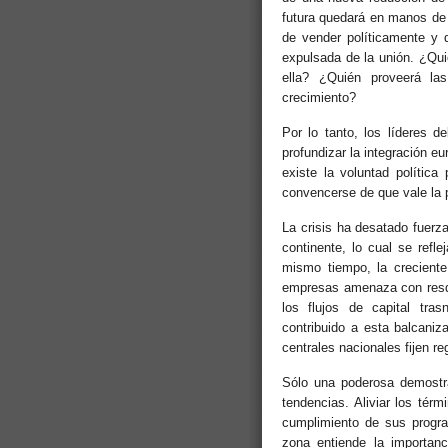
futura quedará en manos de l
de vender políticamente y 
expulsada de la unión. ¿Qu
ella? ¿Quién proveerá la
crecimiento?
Por lo tanto, los líderes d
profundizar la integración e
existe la voluntad política
convencerse de que vale la 
La crisis ha desatado fuerz
continente, lo cual se refle
mismo tiempo, la creciente 
empresas amenaza con resqu
los flujos de capital tr
contribuido a esta balcaniz
centrales nacionales fijen re
Sólo una poderosa demostrac
tendencias. Aliviar los térm
cumplimiento de sus progra
zona entiende la importanc