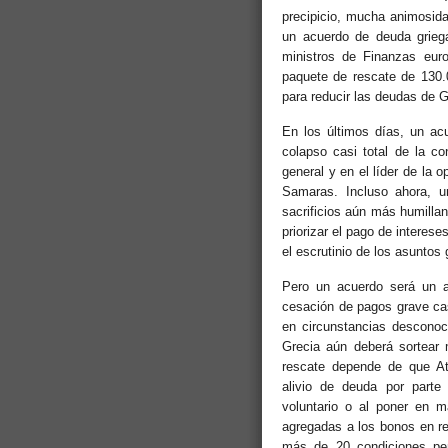
precipicio, mucha animosidad
un acuerdo de deuda griega
ministros de Finanzas euro
paquete de rescate de 130.
para reducir las deudas de 
En los últimos días, un ac
colapso casi total de la co
general y en el líder de la
Samaras. Incluso ahora, u
sacrificios aún más humillan
priorizar el pago de interes
el escrutinio de los asuntos 
Pero un acuerdo será un a
cesación de pagos grave cas
en circunstancias desconoc
Grecia aún deberá sortear 
rescate depende de que At
alivio de deuda por parte
voluntario o al poner en m
agregadas a los bonos en re
más de 20 condiciones pen