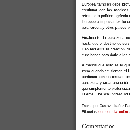
Europea también debe profu
continuar con las medidas p
reformar la política agrícol
Europeo e impulsar los fondo
para Grecia y otros países pe
Finalmente, la euro zona ne
hasta que el destino de su 
Eso requerirá la creación d
euro bonos para darle a los 
A menos que esto es lo que
zona cuando se sienten el l
continuar con un rescate imp
euro zona y crear una unión
que simplemente profundizarí
Fuente: The Wall Street Jour
Escrito por Gustavo Ibañez Pad
Etiquetas:
euro
,
grecia
,
unión 
Comentarios