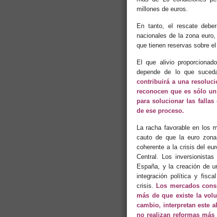
millones de euros.
En tanto, el rescate deber
nacionales de la zona euro,
que tienen reservas sobre el
El que alivio proporciona
depende de lo que suced
contribuirá a una resoluci
reconocen que es sólo un
para solucionar las falla
de ese proceso.
La racha favorable en los 
cauto de que la euro zona 
coherente a la crisis del e
Central. Los inversionista
España, y la creación de un
integración política y fis
crisis.
Los mercados consi
más de que existe la volun
cambio, interpretan este a
no realizan reformas más