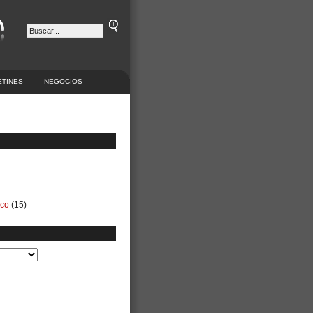
ETINES
NEGOCIOS
ico
(15)