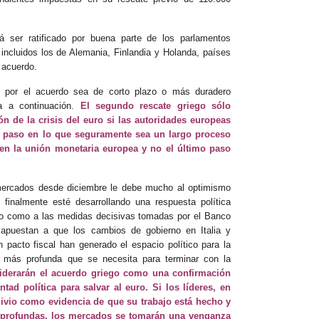
á ser ratificado por buena parte de los parlamentos
 incluidos los de Alemania, Finlandia y Holanda, países
 acuerdo.
do por el acuerdo sea de corto plazo o más duradero
a a continuación.
El segundo rescate griego sólo
ón de la crisis del euro si las autoridades europeas
 paso en lo que seguramente sea un largo proceso
s en la unión monetaria europea y no el último paso
mercados desde diciembre le debe mucho al optimismo
finalmente esté desarrollando una respuesta política
uro como a las medidas decisivas tomadas por el Banco
s apuestan a que los cambios de gobierno en Italia y
 pacto fiscal han generado el espacio político para la
cal más profunda que se necesita para terminar con la
derarán el acuerdo griego como una confirmación
tad política para salvar al euro. Si los líderes, en
livio como evidencia de que su trabajo está hecho y
 profundas, los mercados se tomarán una venganza