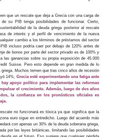
een que un rescate que deja a Grecia con una carga de
de su PIB tenga posibilidades de funcionar. Cierto,
sustentabilidad de la deuda griega posterior al rescate
asa de interés y el perfil de vencimiento de la nueva
ualquier cambio a los términos de préstamos del sector
a-PIB incluso podría caer por debajo de 120% antes de
anje de bonos por parte del sector privado es de 100% y
a las ganancias sobre su propia exposición de 45.000
redit Suisse. Pero esto depende en gran medida de lo
 griega. Muchos temen que tras cinco años de recesión
cayó 14%,
Grecia esté experimentando una fatiga ante
 hay apoyo político para implementar las reformas
 impulsar el crecimiento. Además, luego de dos años
dos, la confianza en los pronósticos oficiales es
aja.
escate no funcionará es tóxica ya que significa que la
zona euro sigue en entredicho. Luego del acuerdo más
 quedará con apenas un 30% de la deuda soberana griega,
da por las leyes británicas, limitando las posibilidades
deuda en el futuro. Eso sugiere que cualquier pérdida