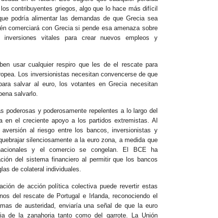
os contribuyentes griegos, algo que lo hace más difícil
que podría alimentar las demandas de que Grecia sea
ién comerciará con Grecia si pende esa amenaza sobre
s inversiones vitales para crear nuevos empleos y
eben usar cualquier respiro que les de el rescate para
uropea. Los inversionistas necesitan convencerse de que
 para salvar al euro, los votantes en Grecia necesitan
pena salvarlo.
as poderosas y poderosamente repelentes a lo largo del
ja en el creciente apoyo a los partidos extremistas. Al
aversión al riesgo entre los bancos, inversionistas y
ebrajar silenciosamente a la euro zona, a medida que
asnacionales y el comercio se congelan. El BCE ha
ación del sistema financiero al permitir que los bancos
glas de colateral individuales.
ión de acción política colectiva puede revertir estas
inos del rescate de Portugal e Irlanda, reconociendo el
mas de austeridad, enviaría una señal de que la euro
ia de la zanahoria tanto como del garrote. La Unión