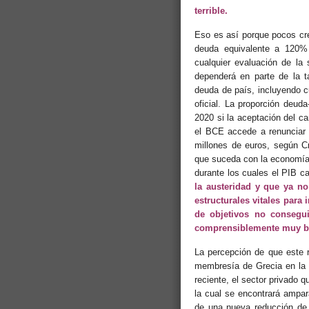
terrible.
Eso es así porque pocos cr
deuda equivalente a 120% 
cualquier evaluación de la 
dependerá en parte de la t
deuda de país, incluyendo c
oficial. La proporción deud
2020 si la aceptación del c
el BCE accede a renunciar 
millones de euros, según C
que suceda con la economía
durante los cuales el PIB 
la austeridad y que ya no
estructurales vitales para
de objetivos no consegui
comprensiblemente muy b
La percepción de que este r
membresía de Grecia en la 
reciente, el sector privado
la cual se encontrará ampara
de una nueva reducción de 