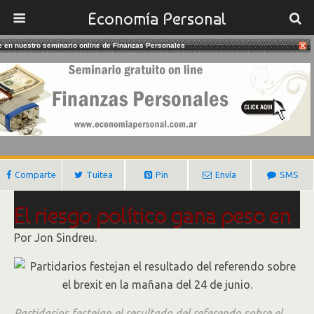
Economía Personal
te en nuestro seminario online de Finanzas Personales
08/02/2017
El Riesgo Político Y Los Inversores
Gustavo Ibañez Padilla
Comparte
Tuitea
Pin
Envía
SMS
El riesgo político gana peso en
la decisión de los inversionistas
Por Jon Sindreu.
globales
Partidarios festejan el resultado del referendo sobre el