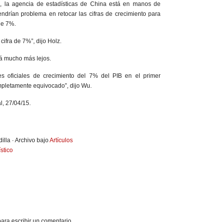
lz, la agencia de estadísticas de China está en manos de
endrían problema en retocar las cifras de crecimiento para
le 7%.
cifra de 7%”, dijo Holz.
á mucho más lejos.
es oficiales de crecimiento del 7% del PIB en el primer
mpletamente equivocado”, dijo Wu.
l, 27/04/15.
illa · Archivo bajo
Artículos
stico
ara escribir un comentario.