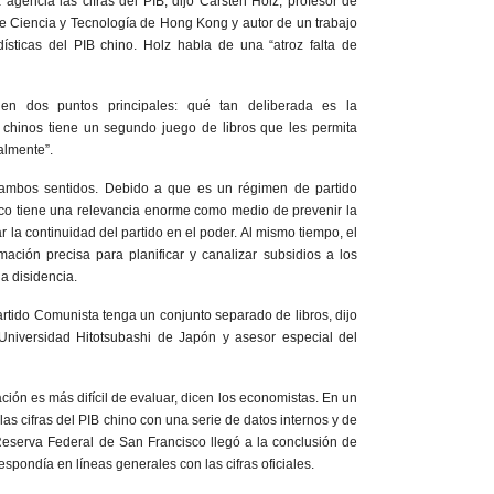
agencia las cifras del PIB, dijo Carsten Holz, profesor de
e Ciencia y Tecnología de Hong Kong y autor de un trabajo
dísticas del PIB chino. Holz habla de una “atroz falta de
en dos puntos principales: qué tan deliberada es la
s chinos tiene un segundo juego de libros que les permita
almente”.
 ambos sentidos. Debido a que es un régimen de partido
ico tiene una relevancia enorme como medio de prevenir la
ar la continuidad del partido en el poder. Al mismo tiempo, el
mación precisa para planificar y canalizar subsidios a los
a disidencia.
rtido Comunista tenga un conjunto separado de libros, dijo
Universidad Hitotsubashi de Japón y asesor especial del
ión es más difícil de evaluar, dicen los economistas. En un
s cifras del PIB chino con una serie de datos internos y de
Reserva Federal de San Francisco llegó a la conclusión de
espondía en líneas generales con las cifras oficiales.