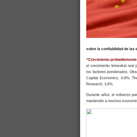
sobre la confiabilidad de las
“Crecimiento probablemente
el crecimiento trimestral rea
los factores ponderados. Otr
Capital Economics, 4,9%; Th
Research, 3,8%.
Durante años, el esfuerzo pa
mantenido a muchos economist