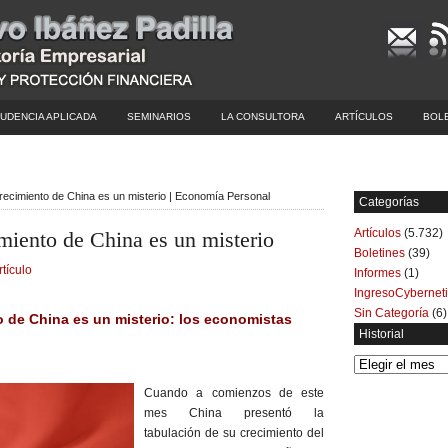
UDENCIA APLICADA
SEMINARIOS
LA CONSULTORA
ARTÍCULOS
BOL
recimiento de China es un misterio | Economía Personal
Categorías
Artículos
(5.732)
miento de China es un misterio
Boletines
(39)
rtículo
Informes
(1)
IngresoCybernet
Sin Categoría
(6)
o de China es un misterio: los economistas
Historial
Historial
Cuando a comienzos de este
mes China presentó la
tabulación de su crecimiento del