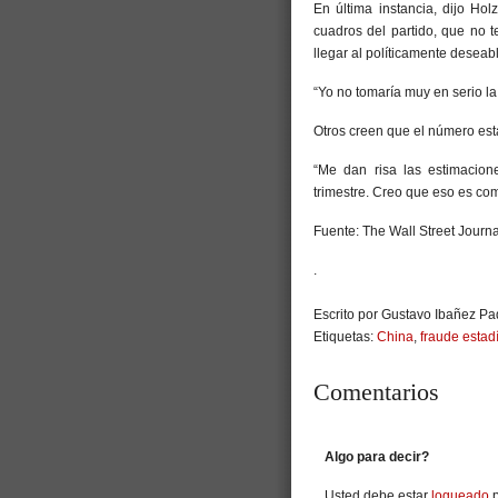
En última instancia, dijo Ho
cuadros del partido, que no t
llegar al políticamente deseab
“Yo no tomaría muy en serio la 
Otros creen que el número est
“Me dan risa las estimacion
trimestre. Creo que eso es co
Fuente: The Wall Street Journa
.
Escrito por Gustavo Ibañez Pad
Etiquetas:
China
,
fraude estadí
Comentarios
Algo para decir?
Usted debe estar
logueado
p