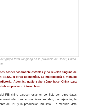
 del grupo textil Tanglong en la provincia de Hebei, China.
ss
ones sospechosamente estables y no revelan ninguna de
n EE.UU. u otras economías. La metodología a menudo
radictoria. Además, nadie sabe cómo hace China para
abula su producto interno bruto.
 del PIB chino parecen estar en conflicto con otros datos
de manipular. Los economistas señalan, por ejemplo, la
iento del PIB y la producción industrial —a menudo vista