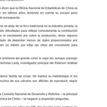
 dicen que la Oficina Nacional de Estadísticas de China se
n los últimos años, teniendo en cuenta su escaso peso
 de presupuesto.
 se aleja de su foco tradicional en la industria pesada, la
ido dificultades para reflejar correctamente la contribución
o al crecimiento por sobre la producción, dicen algunos
atado de depender menos de datos proporcionados por
nen un interés por inflar las cifras del crecimiento para
un problema tan grande como lo supo ser, aunque supongo
Nicholas Lardy, investigador principal del Peterson Institute
mpoco facilita las cosas. No explica su metodología ni los
muchos de sus cálculos son difíciles de reproducir, según
la Comisión Nacional de Desarrollo y Reforma —la principal
nómica de China— se negaron a responder preguntas.