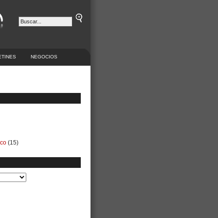
ETINES
NEGOCIOS
ico
(15)