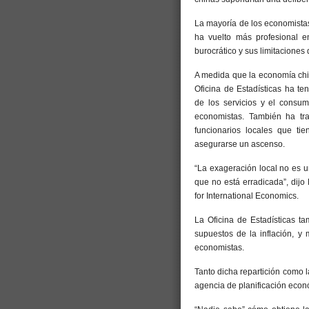
La mayoría de los economistas
ha vuelto más profesional e
burocrático y sus limitaciones
A medida que la economía china
Oficina de Estadísticas ha ten
de los servicios y el consum
economistas. También ha tr
funcionarios locales que tie
asegurarse un ascenso.
“La exageración local no es 
que no está erradicada”, dijo 
for International Economics.
La Oficina de Estadísticas ta
supuestos de la inflación, y 
economistas.
Tanto dicha repartición como 
agencia de planificación eco