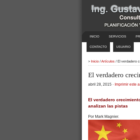
INICIO
SERVICIOS
PR
CONTACTO
USUARIO
>
Inicio
/
Artículos
/ El verdadero c
El verdadero creci
abril 28, 2015 ·
Imprimir este a
El verdadero crecimient
analizan las pistas
Por
Mark Magnier.