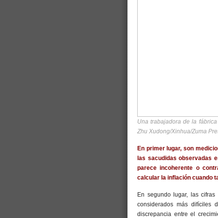
Una trabajadora de la fábrica
Zhu Xudong/Xinhua/Zuma Pre
En primer lugar, son medici
las sacudidas observadas e
parece incoherente o cont
calcular la inflación cuando t
En segundo lugar, las cifras
considerados más difíciles 
discrepancia entre el crecim