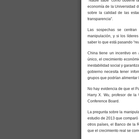
“Nadie sabe” cómo obtiene la 
economía de la Universidad d
sobre la calidad de las esta
transparencia”.
Las sospechas se centran 
manipulación, y si los lídere
saber lo que está pasando “re
China tiene un incentivo en
único, el crecimiento económ
inestabilidad social y garantiz
gobierno necesita tener infor
grupos que podrían alimentar l
No hay evidencia de que el Pa
Harry X. Wu, profesor de la 
Conference Board.
La pregunta sobre la manipulac
estudio de 2013 que comparó la
otros países, el Banco de la 
que el crecimiento real se corr