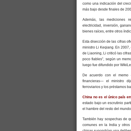
como una indicación del crec
más bajo desde finales de 200
Además, las mediciones re
electricidad, inversión, gana
bienes raíces, entre otros índi
Esta disección de las cifras of
ministro Li Keqiang. En 2007, 
de Liaoning, Li criticó las cif
poco fiables”, según un mem
luego fue difundido por WikiLe
De acuerdo con el memo —qu
financieras— el ministro di
ferroviarios y los préstamos b
China no es el único país e
estado bajo un escrutinio par
el hambre del resto del mundo 
También hay sospechas de que
comunes en la India y otros p
chinas supondrían una delibe