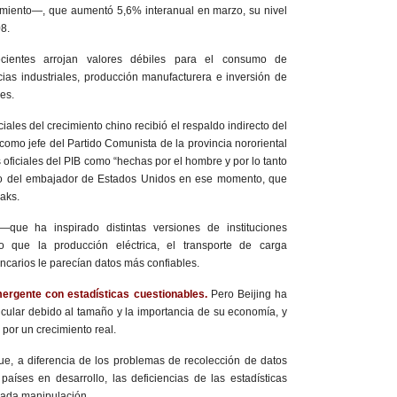
imiento—, que aumentó 5,6% interanual en marzo, su nivel
8.
cientes arrojan valores débiles para el consumo de
ncias industriales, producción manufacturera e inversión de
ces.
iciales del crecimiento chino recibió el respaldo indirecto del
como jefe del Partido Comunista de la provincia nororiental
ras oficiales del PIB como “hechas por el hombre y por lo tanto
o del embajador de Estados Unidos en ese momento, que
aks.
e ha inspirado distintas versiones de instituciones
jo que la producción eléctrica, el transporte de carga
ancarios le parecían datos más confiables.
mergente con estadísticas cuestionables.
Pero Beijing ha
ticular debido al tamaño y la importancia de su economía, y
por un crecimiento real.
, a diferencia de los problemas de recolección de datos
aíses en desarrollo, las deficiencias de las estadísticas
rada manipulación.