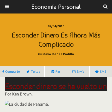
Economía Personal
07/04/2016
Esconder Dinero Es Ahora Más
Complicado
Gustavo Ibañez Padilla
Comparte
Tuitea
Pin
Envía
SMS
Esconder dinero se ha vuelto un
negocio más incómodo
Por Ken Brown.