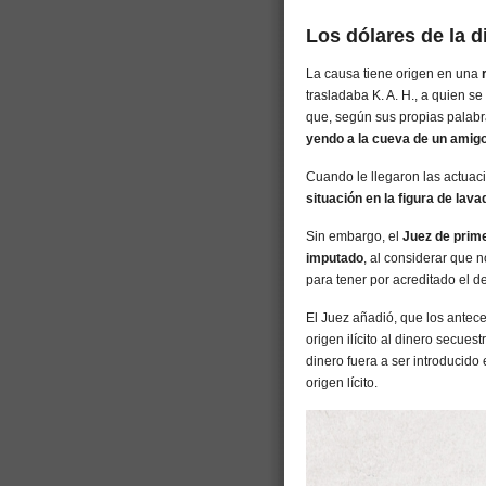
Los dólares de la d
La causa tiene origen en una
r
trasladaba K. A. H., a quien se
que, según sus propias palabr
yendo a la cueva de un amig
Cuando le llegaron las actuaci
situación en la figura de lav
Sin embargo, el
Juez de prime
imputado
, al considerar que 
para tener por acreditado el de
El Juez añadió, que los antece
origen ilícito al dinero secue
dinero fuera a ser introducido
origen lícito.