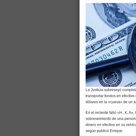
La Justicia sobreseyó comple
transportar fondos en efectivo
dólares en la «cueva» de un 
En el reciente fallo «H., K. A
sobreseimiento de una persona
dinero en efectivo en su vehí
según publicó Errepar.