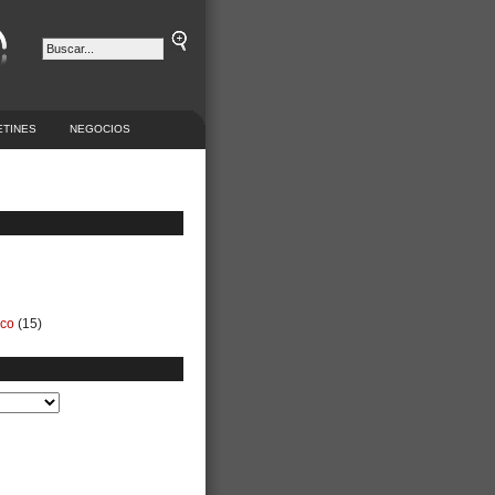
ETINES
NEGOCIOS
ico
(15)