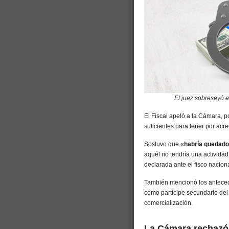
El juez sobreseyó 
El Fiscal apeló a la Cámara, p
suficientes para tener por acre
Sostuvo que «
habría quedado
aquél no tendría una actividad
declarada ante el fisco nacion
También mencionó los anteced
como partícipe secundario del 
comercialización.
La Cámara rechazó 