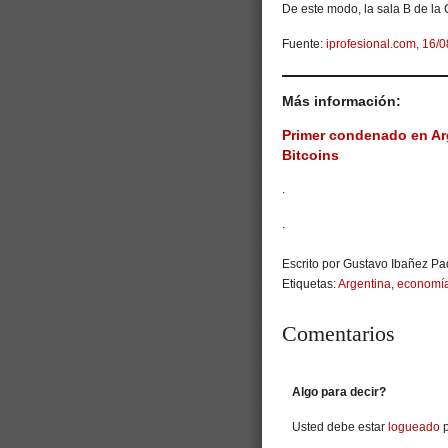
De este modo, la sala B de la
Fuente:
iprofesional.com, 16/0
Más información:
Primer condenado en Ar
Bitcoins
.
.
Escrito por Gustavo Ibañez Pad
Etiquetas:
Argentina
,
economía
Comentarios
Algo para decir?
Usted debe estar
logueado
p