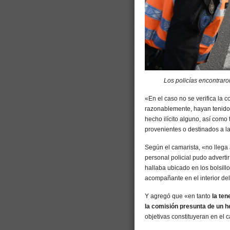
Los policías encontraro
«En el caso no se verifica la c
razonablemente, hayan tenido 
hecho ilícito alguno, así com
provenientes o destinados a la
Según el camarista, «no lleg
personal policial pudo advertir
hallaba ubicado en los bolsil
acompañante en el interior del
Y agregó que «en tanto
la ten
la comisión presunta de un he
objetivas constituyeran en el c