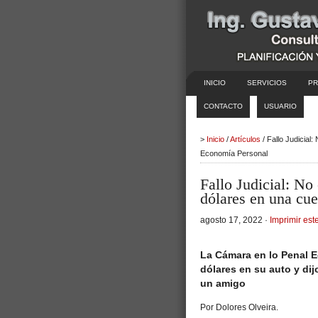
INICIO
SERVICIOS
PR
CONTACTO
USUARIO
>
Inicio
/
Artículos
/ Fallo Judicial:
Economía Personal
Fallo Judicial: No
dólares en una cu
agosto 17, 2022 ·
Imprimir este
La Cámara en lo Penal 
dólares en su auto y di
un amigo
Por Dolores Olveira.