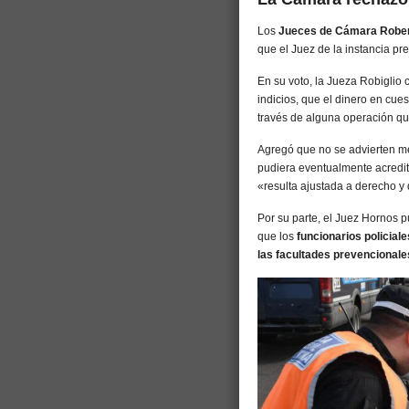
Los
Jueces de Cámara Robert
que el Juez de la instancia pre
En su voto, la Jueza Robiglio 
indicios, que el dinero en cue
través de alguna operación que 
Agregó que no se advierten m
pudiera eventualmente acredita
«resulta ajustada a derecho y
Por su parte, el Juez Hornos pu
que los
funcionarios policial
las facultades prevencionale