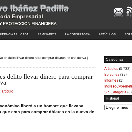
UDENCIA APLICADA
SEMINARIOS
LA CONSULTORA
ARTÍCULOS
BOL
 No es delito llevar dinero para comprar dólares en una cueva |
Categorías
Artículos
(5.732)
Boletines
(39)
 es delito llevar dinero para comprar
Informes
(1)
eva
IngresoCybernet
 artículo
Sin Categoría
(6)
Historial
Económico liberó a un hombre que llevaba
Historial
jo que eran para comprar dólares en la cueva de