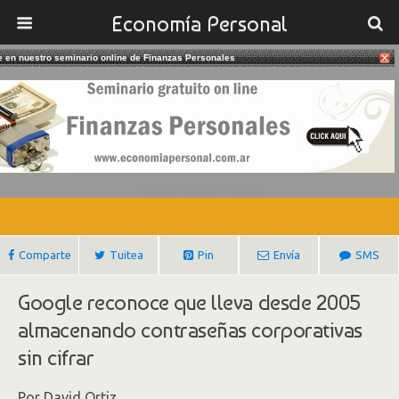
Economía Personal
te en nuestro seminario online de Finanzas Personales
22/05/2019
Google Comete Un Grave Error De
Ciberseguridad
Gustavo Ibañez Padilla
Comparte
Tuitea
Pin
Envía
SMS
Google reconoce que lleva desde 2005
almacenando contraseñas corporativas
sin cifrar
Por David Ortiz.