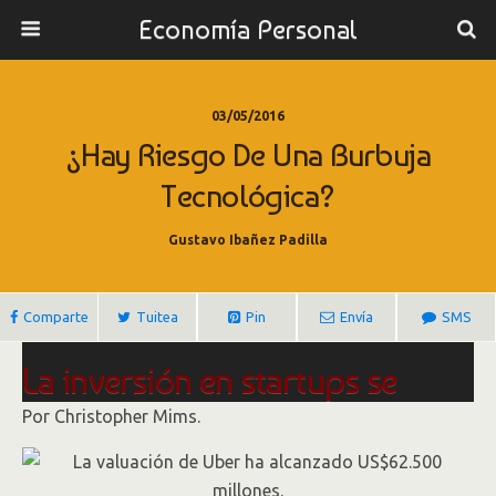
Economía Personal
03/05/2016
¿Hay Riesgo De Una Burbuja
Tecnológica?
Gustavo Ibañez Padilla
Comparte
Tuitea
Pin
Envía
SMS
La inversión en startups se
enfría, lo que augura otra
Por
Christopher Mims.
burbuja tecnológica