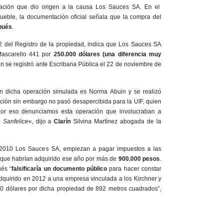
ntación que dio origen a la causa Los Sauces SA. En el
ueble, la documentación oficial señala que la compra del
pués
.
12 del Registro de la propiedad, indica que Los Sauces SA
Mascarello 441 por
250.000 dólares (una diferencia muy
n se registró ante Escribana Pública el 22 de noviembre de
en dicha operación simulada es Norma Abuin y se realizó
ación sin embargo no pasó desapercibida para la UIF, quien
 por eso denunciamos esta operación que involucraban a
 Sanfelice
«, dijo a
Clarín
Silvina Martínez abogada de la
 2010 Los Sauces SA, empiezan a pagar impuestos a las
 que habrían adquirido ese año por más de
900.000 pesos
.
és “
falsificaría un documento público
para hacer constar
dquirido en 2012 a una empresa vinculada a los Kirchner y
0 dólares por dicha propiedad de 892 metros cuadrados”,