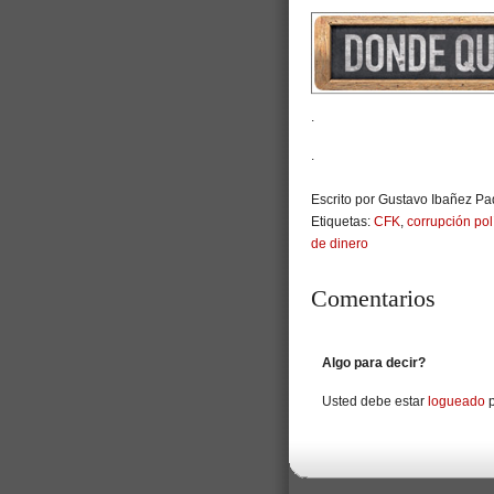
.
.
Escrito por Gustavo Ibañez Pad
Etiquetas:
CFK
,
corrupción polí
de dinero
Comentarios
Algo para decir?
Usted debe estar
logueado
p