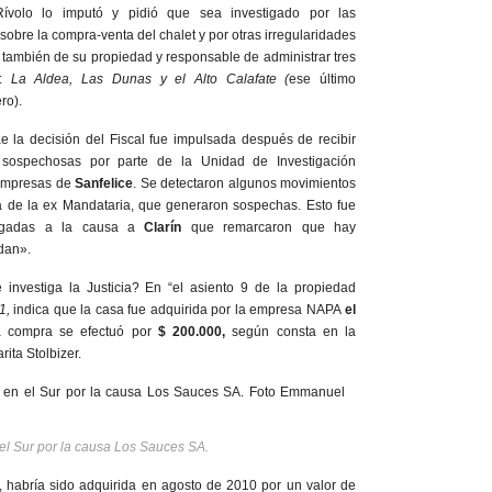
Rívolo lo imputó y pidió que sea investigado por las
obre la compra-venta del chalet y por otras irregularidades
, también de su propiedad y responsable de administrar tres
:
La Aldea, Las Dunas y el Alto Calafate (
ese último
ro).
e la decisión del Fiscal fue impulsada después de recibir
sospechosas por parte de la Unidad de Investigación
 empresas de
Sanfelice
. Se detectaron algunos movimientos
 de la ex Mandataria, que generaron sospechas. Esto fue
legadas a la causa a
Clarín
que remarcaron que hay
dan».
investiga la Justicia? En “el asiento 9 de la propiedad
1,
indica que la casa fue adquirida por la empresa NAPA
el
a compra se efectuó por
$ 200.000,
según consta en la
ita Stolbizer.
 el Sur por la causa Los Sauces SA.
, habría sido adquirida en agosto de 2010 por un valor de