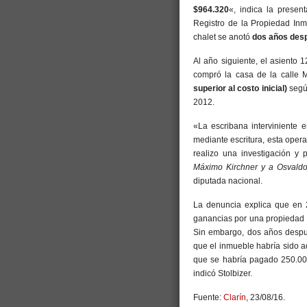
$964.320
«, indica la prese
Registro de la Propiedad Inm
chalet se anotó
dos años des
Al año siguiente, el asiento 
compró la casa de la calle 
superior al costo inicial)
segú
2012.
«La escribana interviniente 
mediante escritura, esta oper
realizo una investigación y
Máximo Kirchner y a Osvaldo
diputada nacional.
La denuncia explica que en
ganancias por una propiedad
Sin embargo, dos años despu
que el inmueble habría sido a
que se habría pagado 250.00
indicó Stolbizer.
Fuente:
Clarín
, 23/08/16.