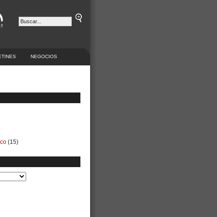
ETINES
NEGOCIOS
ico
(15)