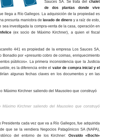
Sauces SA. Se trata del
chalet
de dos plantas donde vive
e llega a Río Gallegos. La adquisición de la propiedad es
una presunta maniobra de
lavado de dinero
y a raíz de esto,
ue sea investigada la compra-venta de la casa, operación en
felice
(ex socio de Máximo Kirchner), a quien el fiscal
carello 441 es propiedad de la empresa Los Sauces SA,
io Bonadio por «presunto cobro de coimas, enriquecimiento
umentos públicos». La primera inconsistencia que la Justicia
ueble, es la diferencia entre el
valor de compra inicial y el
irían algunas fechas claves en los documentos y en las
o Máximo Kirchner saliendo del Mausoleo que construyó
 Presidenta cada vez que va a Río Gallegos, fue adquirida
de que se la vendiera Negocios Patagónicos SA (NAPA),
tórico del entorno de los Kirchner:
Osvaldo «Bochi»