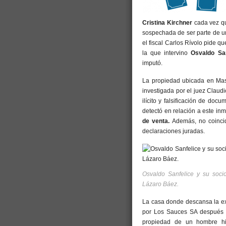
Cristina Kirchner
cada vez qu
sospechada de ser parte de 
el fiscal Carlos Rívolo pide q
la que intervino
Osvaldo San
imputó.
La propiedad ubicada en Mas
investigada por el juez Claud
ilícito y falsificación de doc
detectó en relación a este inm
de venta.
Además, no coincid
declaraciones juradas.
Osvaldo Sanfelice y su soci
Lázaro Báez.
La casa donde descansa la ex
por Los Sauces SA después 
propiedad de un hombre his