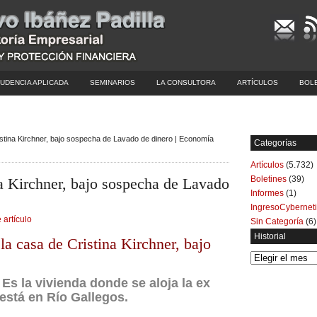
UDENCIA APLICADA
SEMINARIOS
LA CONSULTORA
ARTÍCULOS
BOL
stina Kirchner, bajo sospecha de Lavado de dinero | Economía
Categorías
Artículos
(5.732)
Boletines
(39)
na Kirchner, bajo sospecha de Lavado
Informes
(1)
IngresoCybernet
 artículo
Sin Categoría
(6)
Historial
la casa de Cristina Kirchner, bajo
Historial
.
Es la vivienda donde se aloja la ex
está en Río Gallegos.