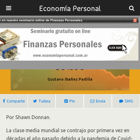
Economía Personal
te en nuestro seminario online de Finanzas Personales
18/03/2021
La Clase Media Mundial Se Redujo
Por Primera Vez Desde La Década
De 1990
Gustavo Ibañez Padilla
Comparte
Tuitea
Pin
Envía
SMS
Por Shawn Donnan.
La clase media mundial se contrajo por primera vez en
décadas el año pasado debido a la pandemia de Covid-