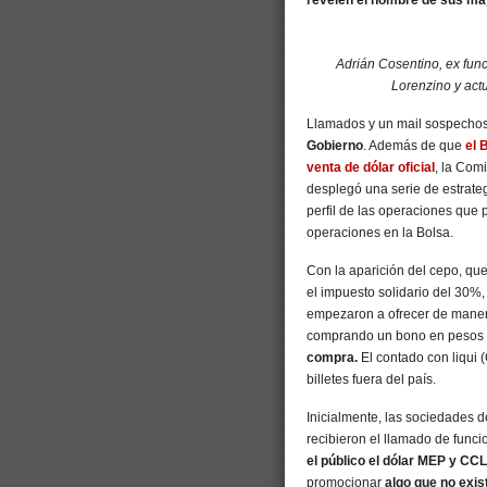
revelen el nombre de sus may
Adrián Cosentino, ex fun
Lorenzino y actu
Llamados y un mail sospecho
Gobierno
. Además de que
el 
venta de dólar oficial
, la Com
desplegó una serie de estrategi
perfil de las operaciones que
operaciones en la Bolsa.
Con la aparición del cepo, qu
el impuesto solidario del 30%,
empezaron a ofrecer de manera
comprando un bono en pesos y
compra.
El contado con liqui 
billetes fuera del país.
Inicialmente, las sociedades 
recibieron el llamado de func
el público el dólar MEP y CCL
promocionar
algo que no exis