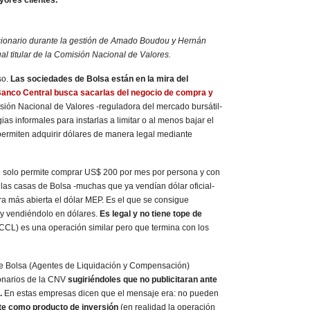
ores clientes.
cionario durante la gestión de Amado Boudou y Hernán
al titular de la Comisión Nacional de Valores.
so.
Las sociedades de Bolsa están en la mira del
Banco Central busca sacarlas del negocio de compra y
isión Nacional de Valores -reguladora del mercado bursátil-
as informales para instarlas a limitar o al menos bajar el
 permiten adquirir dólares de manera legal mediante
e solo permite comprar US$ 200 por mes por persona y con
 las casas de Bolsa -muchas que ya vendían dólar oficial-
 más abierta el dólar MEP. Es el que se consigue
 vendiéndolo en dólares.
Es legal y no tiene tope de
(CCL) es una operación similar pero que termina con los
de Bolsa (Agentes de Liquidación y Compensación)
ionarios de la CNV
sugiriéndoles que no publicitaran ante
.
En estas empresas dicen que el mensaje era: no pueden
te como producto de inversión
(en realidad la operación