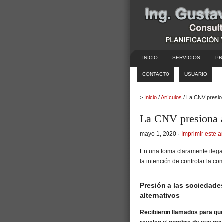
INICIO
SERVICIOS
PR
CONTACTO
USUARIO
>
Inicio
/
Artículos
/ La CNV presio
La CNV presiona a
mayo 1, 2020 ·
Imprimir este a
En una forma claramente ilega
la intención de controlar la co
Presión a las sociedades
alternativos
Recibieron llamados para que 