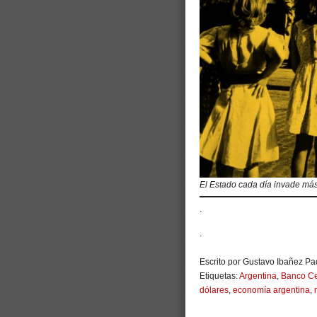
El Estado cada día invade más
.
.
Escrito por Gustavo Ibañez Pad
Etiquetas:
Argentina
,
Banco Ce
dólares
,
economía argentina
,