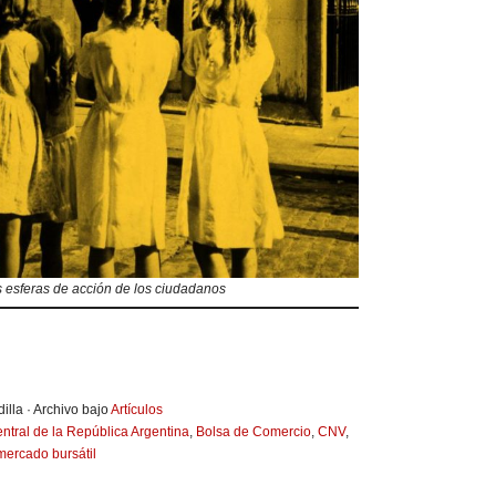
 esferas de acción de los ciudadanos
illa · Archivo bajo
Artículos
ntral de la República Argentina
,
Bolsa de Comercio
,
CNV
,
mercado bursátil