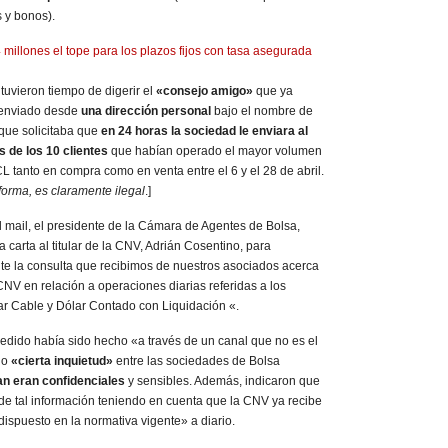
s y bonos).
uvieron tiempo de digerir el
«consejo amigo»
que ya
l enviado desde
una dirección personal
bajo el nombre de
que solicitaba que
en 24 horas la sociedad le enviara al
s de los 10 clientes
que habían operado el mayor volumen
L tanto en compra como en venta entre el 6 y el 28 de abril.
forma, es claramente ilegal
.]
l mail, el presidente de la Cámara de Agentes de Bolsa,
 carta al titular de la CNV, Adrián Cosentino, para
te la consulta que recibimos de nuestros asociados acerca
NV en relación a operaciones diarias referidas a los
r Cable y Dólar Contado con Liquidación «.
pedido había sido hecho «a través de un canal que no es el
do
«cierta inquietud»
entre las sociedades de Bolsa
an eran confidenciales
y sensibles. Además, indicaron que
d de tal información teniendo en cuenta que la CNV ya recibe
dispuesto en la normativa vigente» a diario.