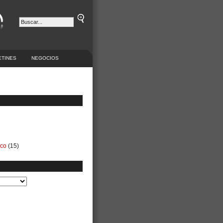
ETINES
NEGOCIOS
ico
(15)