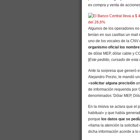
es compra y venta de accione
Algunos de los operadores no t
tenían en sus casillas un mai
uno de los vocales de la CNV 
organismo oficial los nombre
de dólar MEP, dólar cable y CC
[
Este pedido, cursado de esta 
Ante la sorpresa que generó e
Alejandro Porzio, le mandó una
«
solicitar alguna precisión
an
de información requerida por C
denominados ‘Dólar MEP, Dóla
En la misiva se aclara que el 
habitual» y que había genera
porque
los datos que se pedí
«llama la atención la solicitu
dicha información acorde a lo 