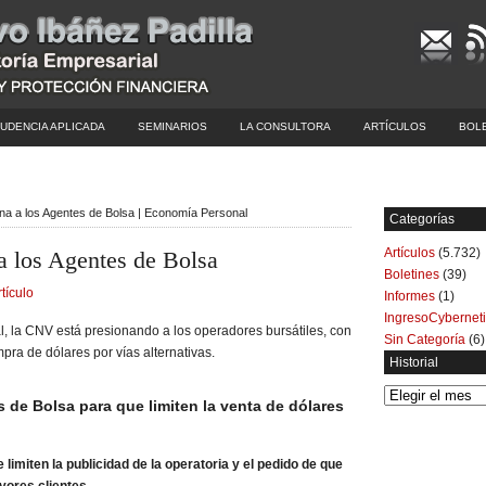
UDENCIA APLICADA
SEMINARIOS
LA CONSULTORA
ARTÍCULOS
BOL
na a los Agentes de Bolsa | Economía Personal
Categorías
Artículos
(5.732)
 los Agentes de Bolsa
Boletines
(39)
rtículo
Informes
(1)
IngresoCybernet
l, la CNV está presionando a los operadores bursátiles, con
Sin Categoría
(6)
mpra de dólares por vías alternativas.
Historial
Historial
 de Bolsa para que limiten la venta de dólares
limiten la publicidad de la operatoria y el pedido de que