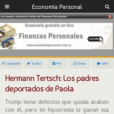
Economía Personal
te en nuestro seminario online de Finanzas Personales
28/02/2017
La Hipocresía Del New York Times
Gustavo Ibañez Padilla
Comparte
Tuitea
Pin
Envía
SMS
Hermann Tertsch: Los padres
deportados de Paola
Trump tiene defectos que quizás acaben
con él, pero en hipocresía le ganan sus