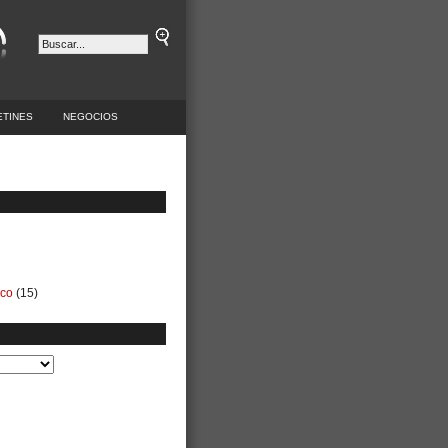
ETINES
NEGOCIOS
ico
(15)