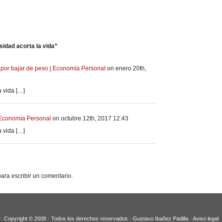
idad acorta la vida”
 por bajar de peso | Economía Personal
on enero 20th,
a vida […]
| Economía Personal
on octubre 12th, 2017 12:43
a vida […]
ara escribir un comentario.
Copyright © 2008 · Todos los derechos reservados · Gustavo Ibañez Padilla ·
Aviso legal