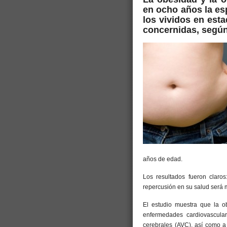
en ocho años la es
los vividos en est
concernidas, según
años de edad.
Los resultados fueron claro
repercusión en su salud será 
El estudio muestra que la o
enfermedades cardiovascular
cerebrales (AVC), así como a