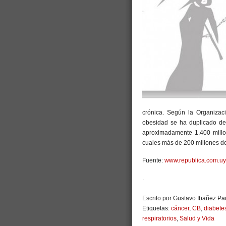
crónica. Según la Organiza
obesidad se ha duplicado de
aproximadamente 1.400 mill
cuales más de 200 millones d
Fuente:
www.republica.com.uy
.
Escrito por Gustavo Ibañez Pad
Etiquetas:
cáncer
,
CB
,
diabete
respiratorios
,
Salud y Vida