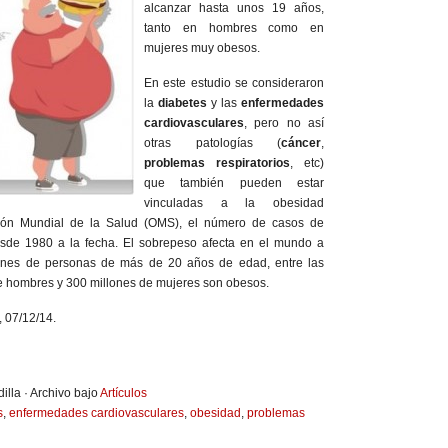
alcanzar hasta unos 19 años,
tanto en hombres como en
mujeres muy obesos.
En este estudio se consideraron
la
diabetes
y las
enfermedades
cardiovasculares
, pero no así
otras patologías (
cáncer
,
problemas respiratorios
, etc)
que también pueden estar
vinculadas a la obesidad
ción Mundial de la Salud (OMS), el número de casos de
sde 1980 a la fecha. El sobrepeso afecta en el mundo a
ones de personas de más de 20 años de edad, entre las
e hombres y 300 millones de mujeres son obesos.
, 07/12/14.
illa · Archivo bajo
Artículos
s
,
enfermedades cardiovasculares
,
obesidad
,
problemas