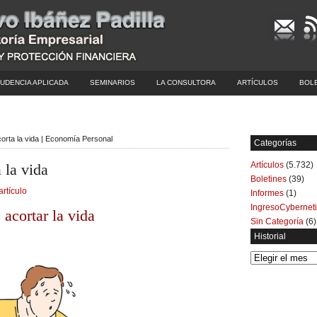
UDENCIA APLICADA
SEMINARIOS
LA CONSULTORA
ARTÍCULOS
BOL
orta la vida | Economía Personal
Categorías
Artículos
(5.732)
 la vida
Boletines
(39)
artículo
Informes
(1)
IngresoCybernet
acortar la vida
Sin Categoría
(6)
Historial
Historial