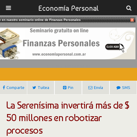
Economía Personal
te en nuestro seminario online de Finanzas Personales
16/10/2017
La Serenísima Avanza En En
Robotizar Procesos
Gustavo Ibañez Padilla
Comparte
Tuitea
Pin
Envía
SMS
La Serenísima invertirá más de $
50 millones en robotizar
procesos