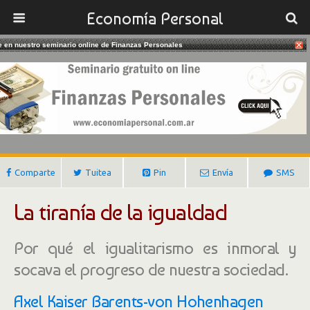
Economía Personal
te en nuestro seminario online de Finanzas Personales
10/07/2017
La Tiranía De La Igualdad
Gustavo Ibañez Padilla
Comparte
Tuitea
Pin
Envía
SMS
La tiranía de la igualdad
Por qué el igualitarismo es inmoral y
socava el progreso de nuestra sociedad.
Axel Kaiser Barents-von Hohenhagen