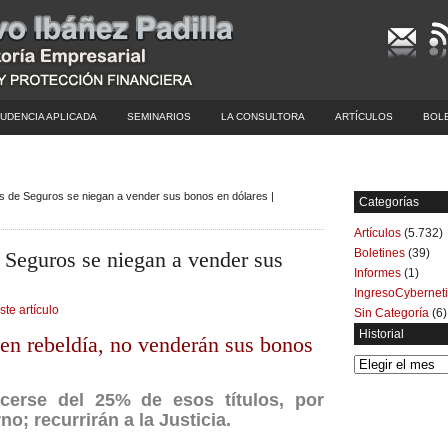
UDENCIA APLICADA
SEMINARIOS
LA CONSULTORA
ARTÍCULOS
BOL
 de Seguros se niegan a vender sus bonos en dólares |
Categorías
Artículos
(5.732)
Boletines
(39)
Seguros se niegan a vender sus
Informes
(1)
IngresoCybernet
ste artículo
Sin Categoría
(6)
Historial
en rebeldía, no venderán sus bonos
Historial
cerse del 25% de esos títulos, por
o; recurrirán a la Justicia.