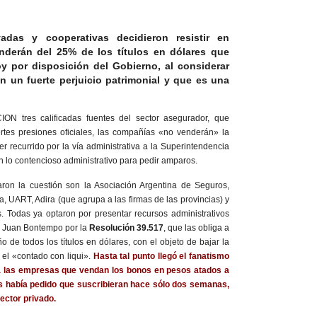
adas y cooperativas decidieron resistir en
derán del 25% de los títulos en dólares que
y por disposición del Gobierno, al considerar
an un fuerte perjuicio patrimonial y que es una
ON tres calificadas fuentes del sector asegurador, que
ertes presiones oficiales, las compañías «no venderán» la
ber recurrido por la vía administrativa a la Superintendencia
 en lo contencioso administrativo para pedir amparos.
ron la cuestión son la Asociación Argentina de Seguros,
, UART, Adira (que agrupa a las firmas de las provincias) y
. Todas ya optaron por presentar recursos administrativos
a Juan Bontempo por la
Resolución 39.517
, que las obliga a
 de todos los títulos en dólares, con el objeto de bajar la
y el «contado con liqui».
Hasta tal punto llegó el fanatismo
 a las empresas que vendan los bonos en pesos atados a
les había pedido que suscribieran hace sólo dos semanas,
ector privado.