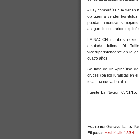
«Hay compañías que tienen h
obliguen a vender los título
puedan amortizar semejante
asegure lo contrario», explicó 
LA NACION intentó sin éxito
diputada Juliana Di Tull
vicesuperintendente en la ge
cuatro años.
Se trata de un «pingüino de
cruces con los ruralistas en e
toca una nueva batalla.
Fuente: La Nación, 03/11/15.
.
Escrito por Gustavo Ibañez Pad
Etiquetas:
Axel Kicillof
,
SSN