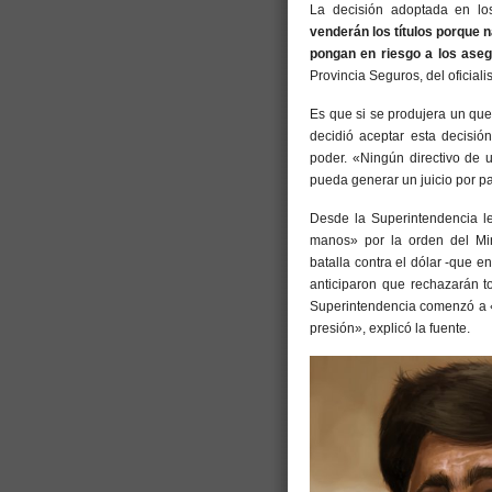
La decisión adoptada en lo
venderán los títulos porque 
pongan en riesgo a los ase
Provincia Seguros, del oficial
Es que si se produjera un que
decidió aceptar esta decisió
poder. «Ningún directivo de 
pueda generar un juicio por pa
Desde la Superintendencia l
manos» por la orden del Mi
batalla contra el dólar -que en
anticiparon que rechazarán t
Superintendencia comenzó a «
presión», explicó la fuente.