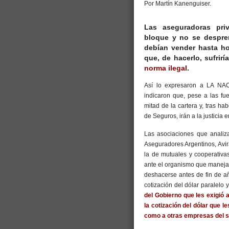
Por Martín Kanenguiser.
Las aseguradoras priv
bloque y no se despren
debían vender hasta ho
que, de hacerlo, sufrirí
norma ilegal
.
Así lo expresaron a LA NACI
indicaron que, pese a las fu
mitad de la cartera y, tras ha
de Seguros, irán a la justicia
Las asociaciones que analiza
Aseguradores Argentinos, Avira
la de mutuales y cooperativas
ante el organismo que manej
deshacerse antes de fin de año
cotización del dólar paralelo 
del Gobierno que les exigió
la cotización del dólar que 
como a otras empresas del s