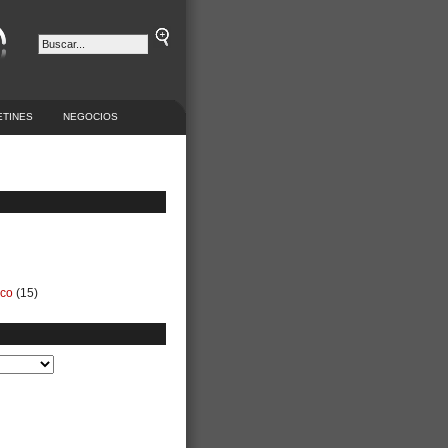
ETINES
NEGOCIOS
ico
(15)