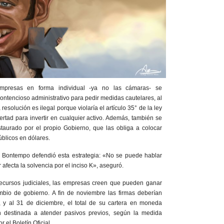
mpresas en forma individual -ya no las cámaras- se
contencioso administrativo para pedir medidas cautelares, al
esolución es ilegal porque violaría el artículo 35° de la ley
ertad para invertir en cualquier activo. Además, también se
staurado por el propio Gobierno, que las obliga a colocar
úblicos en dólares.
 Bontempo defendió esta estrategia: «No se puede hablar
afecta la solvencia por el inciso K», aseguró.
ecursos judiciales, las empresas creen que pueden ganar
ambio de gobierno. A fin de noviembre las firmas deberían
 y al 31 de diciembre, el total de su cartera en moneda
ón destinada a atender pasivos previos, según la medida
el Boletín Oficial.