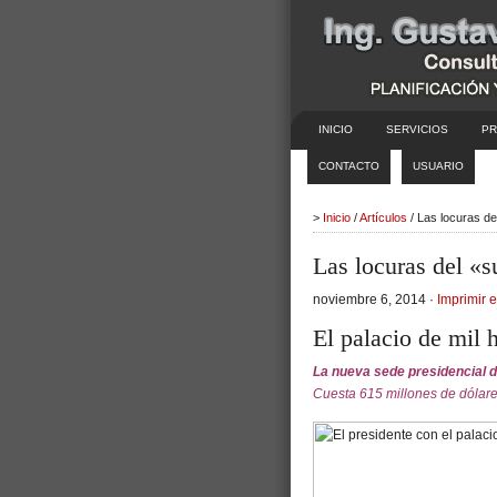
INICIO
SERVICIOS
PR
CONTACTO
USUARIO
>
Inicio
/
Artículos
/ Las locuras d
Las locuras del «
noviembre 6, 2014 ·
Imprimir e
El palacio de mil 
La nueva sede presidencial d
Cuesta 615 millones de dólares.