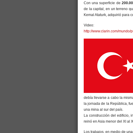
Con una superficie de
200.0
de la capital, en un terreno q
Kemal Ataturk, adquirió para c
Video:
http://www.clarin.com/mundo/
debía llevarse a cabo la mism
la jornada de la República, f
una mina al sur del país.
La construcción del edificio, 
reinó en Asia menor del XI al X
Los trabajos, en medio de una 