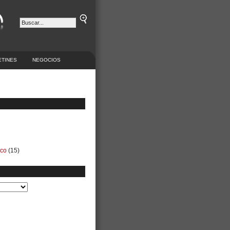
ETINES
NEGOCIOS
ico
(15)