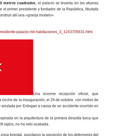
00 metros cuadrados
, el palacio se levanta en las afueras
ue el primer presidente y fundador de la República, Mustafa
onstruir allí una «granja modelo».
presidente-palacio-mil-habitaciones_3_1243705631.html
Una enorme recepción oficial, que
a noche de la inauguración, el 29 de octubre, con motivo de
ue anulada por Erdogan a causa de un accidente ocurrido en
inspirada en la arquitectura de la primera dinastía turca que
III siglos, no ha sido acabada.
zona forestal, suscitaron la oposición de los defensores del