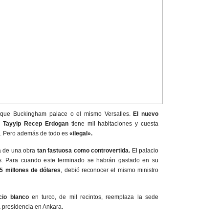
 que Buckingham palace o el mismo Versalles.
El nuevo
co
Tayyip Recep Erdogan
tiene mil habitaciones y cuesta
s. Pero además de todo es
«ilegal».
a de una obra
tan fastuosa como controvertida.
El palacio
es. Para cuando este terminado se habrán gastado en su
15 millones de dólares
, debió reconocer el mismo ministro
cio blanco
en turco, de mil recintos, reemplaza la sede
a presidencia en Ankara.