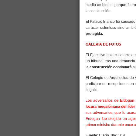
medio ambiente, porque fueron
la construcción.
El Palacio Blanco ha causado 
carácter ostentoso sino tamb
protegida.
GALERIA DE FOTOS
El Ejecutivo hizo caso omiso
un tribunal tras una denunci
l
a construcción continuará
al
El Colegio de Arquitectos de 
participar en recepciones en 
ilegal».
Los adversarios de Erdogan t
locura megalómana del líder
sus adversarios, que lo acus
Erdogan fue elegido en agos
primer ministro durante once 
Fuente: Clarín, 06/11/14.