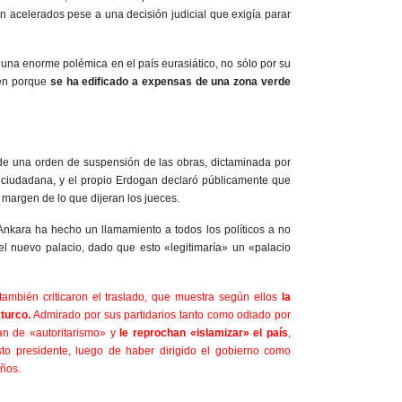
 acelerados pese a una decisión judicial que exigía parar
una enorme polémica en el país eurasiático, no sólo por su
ién porque
se ha edificado a expensas de una zona verde
 de una orden de suspensión de las obras, dictaminada por
a ciudadana, y el propio Erdogan declaró públicamente que
 margen de lo que dijeran los jueces.
Ankara ha hecho un llamamiento a todos los políticos a no
el nuevo palacio, dado que esto «legitimaría» un «palacio
ambién criticaron el traslado, que muestra según ellos
la
 turco.
Admirado por sus partidarios tanto como odiado por
an de «autoritarismo» y
le reprochan «islamizar» el país
,
to presidente, luego de haber dirigido el gobierno como
años.