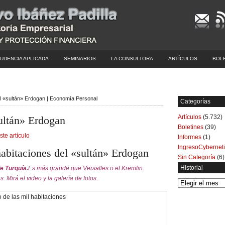
UDENCIA APLICADA
SEMINARIOS
LA CONSULTORA
ARTÍCULOS
BOL
el «sultán» Erdogan | Economía Personal
Categorías
Artículos
(5.732)
sultán» Erdogan
Boletines
(39)
ste artículo
Informes
(1)
IngresoCybernet
habitaciones del «sultán» Erdogan
Sin Categoría
(6)
Historial
e Turquía.
Es más grande que Versalles o el Kremlin.
 Mirá el video y la galería de fotos.
Historial