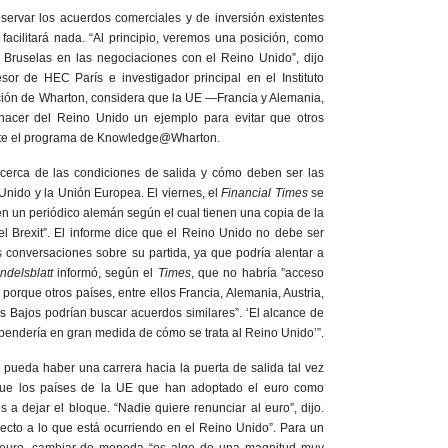
servar los acuerdos comerciales y de inversión existentes
facilitará nada. “Al principio, veremos una posición, como
 Bruselas en las negociaciones con el Reino Unido”, dijo
sor de HEC París e investigador principal en el Instituto
ción de Wharton, considera que la UE —Francia y Alemania,
 hacer del Reino Unido un ejemplo para evitar que otros
ante el programa de Knowledge@Wharton.
erca de las condiciones de salida y cómo deben ser las
Unido y la Unión Europea. El viernes, el
Financial Times
se
o en un periódico alemán según el cual tienen una copia de la
el Brexit”. El informe dice que el Reino Unido no debe ser
s conversaciones sobre su partida, ya que podría alentar a
ndelsblatt
informó, según el
Times
, que no habría ”acceso
porque otros países, entre ellos Francia, Alemania, Austria,
es Bajos podrían buscar acuerdos similares”. ‘El alcance de
ependería en gran medida de cómo se trata al Reino Unido’”.
pueda haber una carrera hacia la puerta de salida tal vez
que los países de la UE que han adoptado el euro como
 dejar el bloque. “Nadie quiere renunciar al euro”, dijo.
pecto a lo que está ocurriendo en el Reino Unido”. Para un