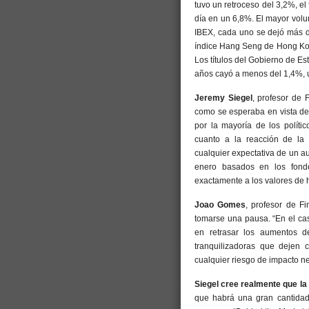
tuvo un retroceso del 3,2%, e
día en un 6,8%. El mayor volu
IBEX, cada uno se dejó más d
índice Hang Seng de Hong Kong
Los títulos del Gobierno de Es
años cayó a menos del 1,4%, un
Jeremy Siegel
, profesor de
como se esperaba en vista de 
por la mayoría de los políti
cuanto a la reacción de la 
cualquier expectativa de un au
enero basados en los fond
exactamente a los valores de h
Joao Gomes
, profesor de F
tomarse una pausa. “En el ca
en retrasar los aumentos d
tranquilizadoras que dejen 
cualquier riesgo de impacto ne
Siegel cree realmente que la 
que habrá una gran cantidad