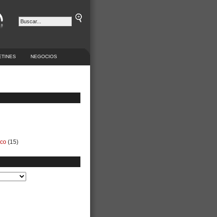
ETINES
NEGOCIOS
ico
(15)