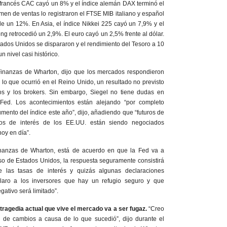
l francés CAC cayó un 8% y el índice alemán DAX terminó el
men de ventas lo registraron el FTSE MIB italiano y español
e un 12%. En Asia, el índice Nikkei 225 cayó un 7,9% y el
 retrocedió un 2,9%. El euro cayó un 2,5% frente al dólar.
tados Unidos se dispararon y el rendimiento del Tesoro a 10
 nivel casi histórico.
 Finanzas de Wharton, dijo que los mercados respondieron
lo que ocurrió en el Reino Unido, un resultado no previsto
cos y los brokers. Sin embargo, Siegel no tiene dudas en
Fed. Los acontecimientos están alejando “por completo
mento del índice este año”, dijo, añadiendo que “futuros de
os de interés de los EE.UU. están siendo negociados
oy en día”.
inanzas de Wharton, está de acuerdo en que la Fed va a
so de Estados Unidos, la respuesta seguramente consistirá
e las tasas de interés y quizás algunas declaraciones
claro a los inversores que hay un refugio seguro y que
gativo será limitado”.
tragedia actual que vive el mercado va a ser fugaz.
“Creo
 de cambios a causa de lo que sucedió”, dijo durante el