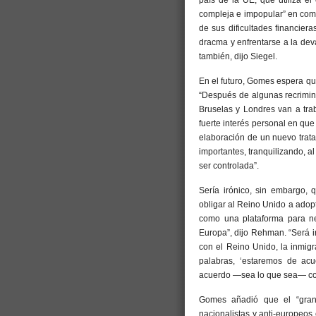
país de la UE, que utiliza 
compleja e impopular” en comp
de sus dificultades financier
dracma y enfrentarse a la dev
también, dijo Siegel.
En el futuro, Gomes espera qu
“Después de algunas recrimin
Bruselas y Londres van a tra
fuerte interés personal en que 
elaboración de un nuevo trat
importantes, tranquilizando, a
ser controlada”.
Sería irónico, sin embargo, 
obligar al Reino Unido a adopt
como una plataforma para ne
Europa”, dijo Rehman. “Será i
con el Reino Unido, la inmig
palabras, ‘estaremos de acu
acuerdo —sea lo que sea— con l
Gomes añadió que el “gran 
nacionalistas y anti-europeos