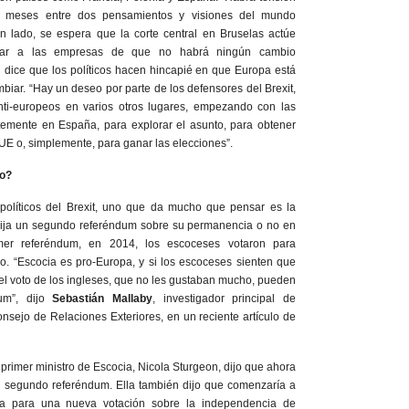
 meses entre dos pensamientos y visiones del mundo
n lado, se espera que la corte central en Bruselas actúe
lizar a las empresas de que no habrá ningún cambio
él dice que los políticos hacen hincapié en que Europa está
mbiar. “Hay un deseo por parte de los defensores del Brexit,
anti-europeos en varios otros lugares, empezando con las
temente en España, para explorar el asunto, para obtener
UE o, simplemente, para ganar las elecciones”.
go?
políticos del Brexit, uno que da mucho que pensar es la
xija un segundo referéndum sobre su permanencia o no en
mer referéndum, en 2014, los escoceses votaron para
. “Escocia es pro-Europa, y si los escoceses sienten que
el voto de los ingleses, que no les gustaban mucho, pueden
um”, dijo
Sebastián Mallaby
, investigador principal de
nsejo de Relaciones Exteriores, en un reciente artículo de
a primer ministro de Escocia, Nicola Sturgeon, dijo que ahora
 segundo referéndum. Ella también dijo que comenzaría a
ria para una nueva votación sobre la independencia de