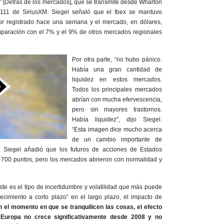
 [Detrás de los mercados], que se transmite desde Wharton
111 de SiriusXM. Siegel señaló que el Ibex se mantuvo
or registrado hace una semana y el mercado, en dólares,
paración con el 7% y el 9% de otros mercados regionales
Por otra parte, “no hubo pánico.
Había una gran cantidad de
liquidez en estos mercados.
Todos los principales mercados
abrían con mucha efervescencia,
pero sin mayores trastornos.
Había liquidez”, dijo Siegel.
“Esta imagen dice mucho acerca
de un cambio importante de
”. Siegel añadió que los futuros de acciones de Estados
 700 puntos, pero los mercados abrieron con normalidad y
e es el tipo de incertidumbre y volatilidad que más puede
recimiento a corto plazo” en el largo plazo, el impacto de
n el momento en que se tranquilicen las cosas, el efecto
Europa no crece significativamente desde 2008 y no