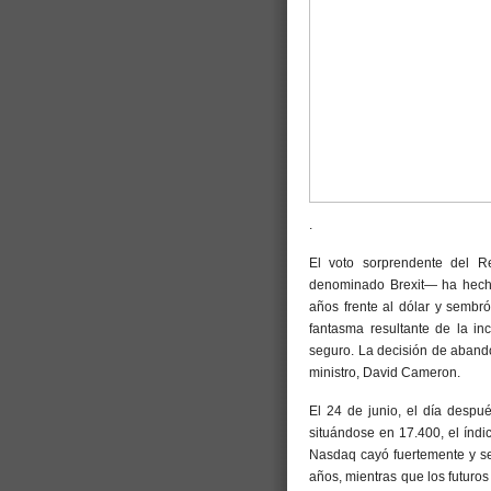
.
El voto sorprendente del 
denominado Brexit— ha hecho 
años frente al dólar y sembró
fantasma resultante de la in
seguro. La decisión de abando
ministro, David Cameron.
El 24 de junio, el día despu
situándose en 17.400, el índi
Nasdaq cayó fuertemente y se
años, mientras que los futuro