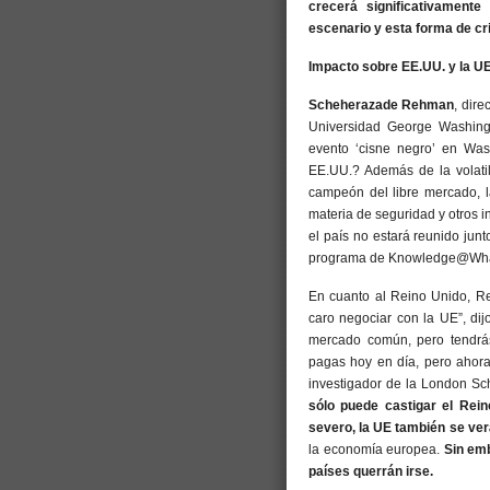
crecerá significativament
escenario y esta forma de cr
Impacto sobre EE.UU. y la U
Scheherazade Rehman
, dir
Universidad George Washingt
evento ‘cisne negro’ en Was
EE.UU.? Además de la volati
campeón del libre mercado, la
materia de seguridad y otros 
el país no estará reunido jun
programa de Knowledge@Whart
En cuanto al Reino Unido, R
caro negociar con la UE”, dij
mercado común, pero tendrá
pagas hoy en día, pero ahora
investigador de la London Sc
sólo puede castigar el Rein
severo, la UE también se ver
la economía europea.
Sin emb
países querrán irse.