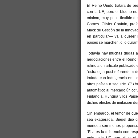
El Reino Unido tratará de pre
con la UE, pero el bloque no 
mínimo, muy poco flexible de
Gomes. Olivier Chatain, profe
Mack de Gestión de la Innova
en particular,— va a querer
países se marchen, dijo dur
Todavía hay muchas dudas ac
negociaciones entre el Reino 
refirió a un artículo publicad
“estrategia post-referéndum d
tratado con indulgencia en la
otros países a seguirle.
El Ha
automático al mercado único”, 
Finlandia, Hungría y los País
dichos efectos de imitación d
Sin embargo, el temor de que 
sea exagerada. Siegel dijo 
moneda son menos propensos a
“Esa es la diferencia con res