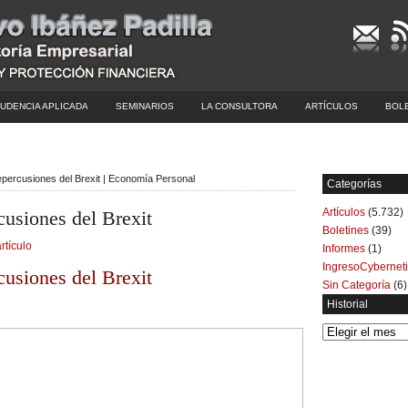
UDENCIA APLICADA
SEMINARIOS
LA CONSULTORA
ARTÍCULOS
BOL
epercusiones del Brexit | Economía Personal
Categorías
Artículos
(5.732)
cusiones del Brexit
Boletines
(39)
rtículo
Informes
(1)
IngresoCybernet
cusiones del Brexit
Sin Categoría
(6)
Historial
Historial