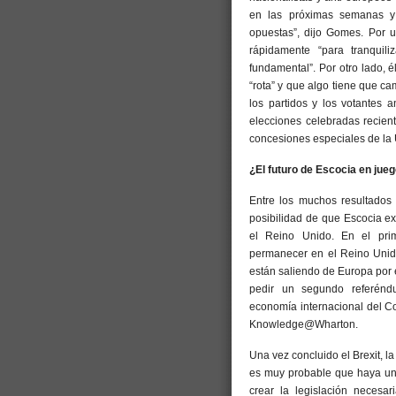
en las próximas semanas y
opuestas”, dijo Gomes. Por u
rápidamente “para tranqui
fundamental”. Por otro lado, 
“rota” y que algo tiene que ca
los partidos y los votantes 
elecciones celebradas recien
concesiones especiales de la 
¿El futuro de Escocia en jue
Entre los muchos resultados 
posibilidad de que Escocia e
el Reino Unido. En el pri
permanecer en el Reino Unido
están saliendo de Europa por 
pedir un segundo referénd
economía internacional del Co
Knowledge@Wharton.
Una vez concluido el Brexit, l
es muy probable que haya un
crear la legislación necesa