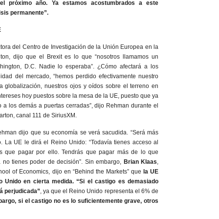
e el próximo año. Ya estamos acostumbrados a este
isis permanente”.
E
ectora del Centro de Investigación de la Unión Europea en la
on, dijo que el Brexit es lo que “nosotros llamamos un
hington, D.C. Nadie lo esperaba”. ¿Cómo afectará a los
lidad del mercado, “hemos perdido efectivamente nuestro
 globalización, nuestros ojos y oídos sobre el terreno en
intereses hoy puestos sobre la mesa de la UE, puesto que ya
to a los demás a puertas cerradas”, dijo Rehman durante el
on, canal 111 de SiriusXM.
ehman dijo que su economía se verá sacudida. “Será más
o. La UE le dirá el Reino Unido: “Todavía tienes acceso al
s que pagar por ello. Tendrás que pagar más de lo que
 no tienes poder de decisión”. Sin embargo,
Brian Klaas
,
hool of Economics, dijo en “Behind the Markets” que
la UE
o Unido en cierta medida. “Si el castigo es demasiado
á perjudicada”
, ya que el Reino Unido representa el 6% de
argo, si el castigo no es lo suficientemente grave, otros