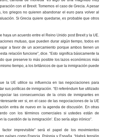
el euro, cambiar de moneda “es algo de una magnitud muy
aración con el Brexit. Tomemos el caso de Grecia. A pesar
as, los griegos no quieren abandonar el euro para volver al
aluación. Si Grecia quiere quedarse, es probable que otros
e haya un acuerdo entre el Reino Unido post Brexit y la UE.
aciones mutuas, que pueden durar algún tiempo, todos en
bajar a favor de un acercamiento porque ambos tienen un
esta relación funcione”, dice. “Esto significa básicamente la
ado que preserve lo más posible los lazos económicos más
l mismo tiempo, a los británicos de que la inmigración puede
que la UE utilice su influencia en las negociaciones para
ar sus políticas de inmigración. “El referéndum fue utilizado
gociar las consecuencias de la crisis de inmigrantes en
nteresante ver si, en el caso de las negociaciones de la UE
ración entra de nuevo en la agenda de discusión. En otras
erdo con los términos comerciales si ustedes están de
a cuestión de la inmigración’. Eso sería algo irónico”.
factor imprevisible” será el papel de los movimientos
 en países como Francia, Polonia y España. “Habrá tensión