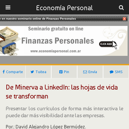
Economía Personal
te en nuestro seminario online de Finanzas Personales
26/11/2018
LinkedIn: Los CV Se Transforman
Gustavo Ibañez Padilla
Comparte
Tuitea
Pin
Envía
SMS
De Minerva a LinkedIn: las hojas de vida
se transforman
Presentar los currículos de forma más interactiva le
puede dar más visibilidad ante las empresas.
Por.:
David Alejandro López Bermúdez.