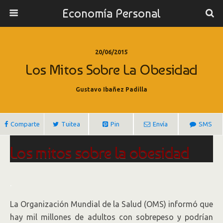
Economía Personal
20/06/2015
Los Mitos Sobre La Obesidad
Gustavo Ibañez Padilla
Comparte
Tuitea
Pin
Envía
SMS
Los mitos sobre la obesidad
La OMS advierte que hay mil millones de
.
adultos con sobrepeso y repudia que la
La Organización Mundial de la Salud (OMS) informó que
sociedad le reste importancia. No hay
hay mil millones de adultos con sobrepeso y podrían