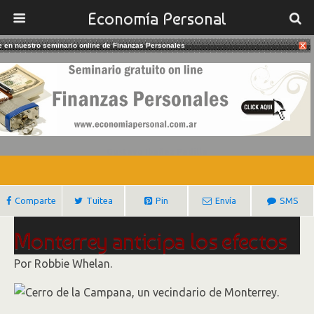
Economía Personal
te en nuestro seminario online de Finanzas Personales
28/01/2017
Monterrey Anticipa La Ruptura Del
NAFTA
Gustavo Ibañez Padilla
Comparte
Tuitea
Pin
Envía
SMS
Monterrey anticipa los efectos
en México de la ruptura del
Por Robbie Whelan.
Nafta