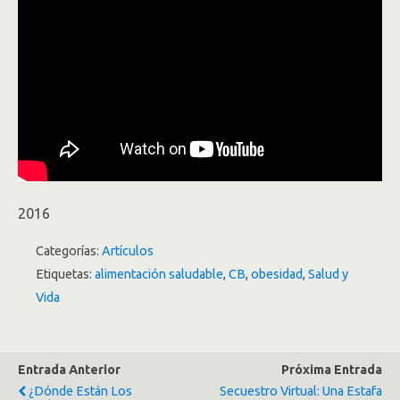
2016
Categorías:
Artículos
Etiquetas:
alimentación saludable
,
CB
,
obesidad
,
Salud y
Vida
Entrada Anterior
Próxima Entrada
¿Dónde Están Los
Secuestro Virtual: Una Estafa