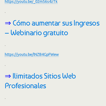
https://youtu.be/_02mS6s4zTk
.
⇒
Cómo aumentar sus Ingresos
– Webinario gratuito
.
https://youtu.be/lNZB4GpFWew
.
⇒
Ilimitados Sitios Web
Profesionales
.