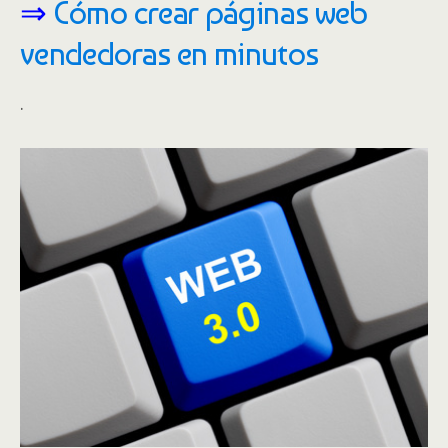
⇒
Cómo crear páginas web
vendedoras en minutos
.