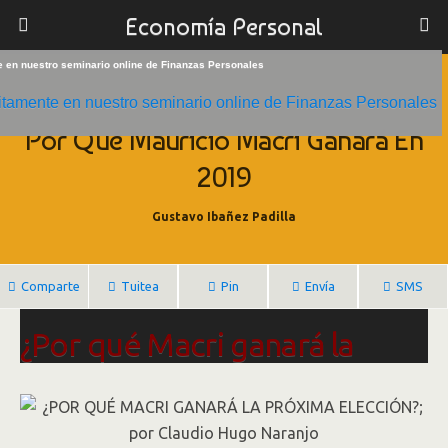
Economía Personal
te en nuestro seminario online de Finanzas Personales
13/11/2018
Por Qué Mauricio Macri Ganará En
2019
Gustavo Ibañez Padilla
Comparte
Tuitea
Pin
Envía
SMS
¿Por qué Macri ganará la
próxima elección?
Por Claudio Hugo Naranjo.