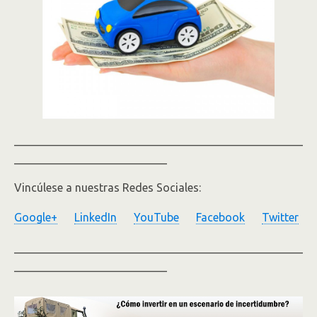
___________________________________________________
___________________________
Vincúlese a nuestras Redes Sociales:
Google+
LinkedIn
YouTube
Facebook
Twitter
___________________________________________________
___________________________