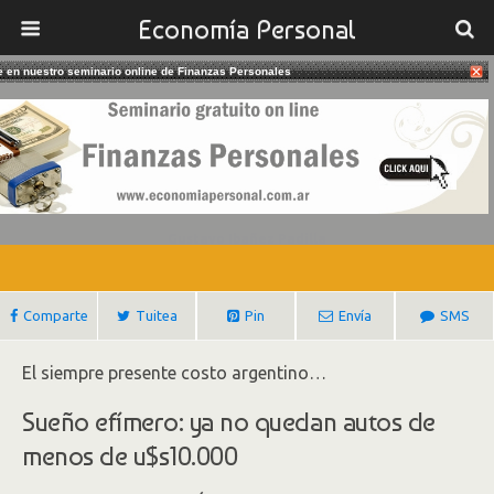
Economía Personal
te en nuestro seminario online de Finanzas Personales
07/02/2019
¿Por Qué Son Caros Los Autos En
Argentina?
Gustavo Ibañez Padilla
Comparte
Tuitea
Pin
Envía
SMS
El siempre presente costo argentino…
Sueño efímero: ya no quedan autos de
menos de u$s10.000