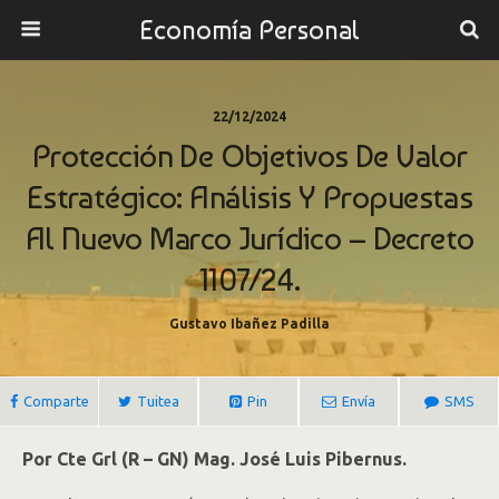
Economía Personal
22/12/2024
Protección De Objetivos De Valor
Estratégico: Análisis Y Propuestas
Al Nuevo Marco Jurídico – Decreto
1107/24.
Gustavo Ibañez Padilla
Comparte
Tuitea
Pin
Envía
SMS
Por Cte Grl (R – GN) Mag. José Luis Pibernus.