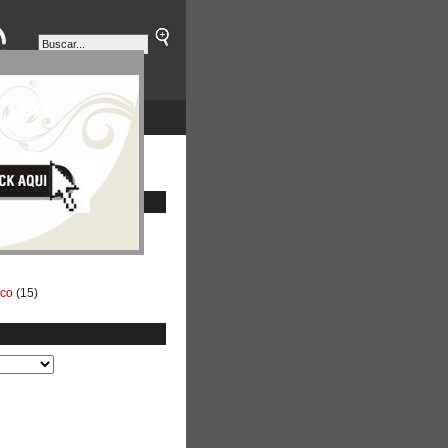
ETINES
NEGOCIOS
ico
(15)