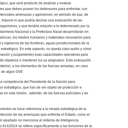
tégico, que será producto de analizar y evaluar
s que deben poseer los defensores para enfrentar, con
potenciales amenazas y agresiones, en período de paz, de
r. Impone lo que podría decirse una evaluación de las
rganismos, y que tendría relación a lo determinado por la
armería Nacional y la Prefectura Naval desarrollarán en
rgánicas, los medios humanos y materiales necesarios para
y vigilancia de las fronteras, aguas jurisdiccionales de la
 estratégico. En este aspecto, no queda claro quién y cómo
rmación y juzgamiento) esas capacidades operativas para
n de objetivos o mantener los ya asignados. Esta evaluación
teriori, a los elementos de las fuerzas armadas, en caso
d de algún OVE
ompetencia del Presidente de la Nación para
lor estratégico, que han de ser objeto de protección e
as en esta misión, además de las fuerzas policiales y de
os se hace referencia a la mirada estratégica de la
etección de las amenazas que enfrenta el Estado, como el
 el apartado no menciona al sistema de Inteligencia
o 614/2024 se refiere específicamente a las funciones de la