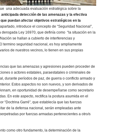
na adecuada evaluación estratégica sobre la
a
anticipada detección de las amenazas y la efectiva
 que puedan afectar objetivos estratégicos en la
 apartado, introduce el concepto de “Seguridad Nacional”,
a derogada Ley 16970, que definía como “la situación en la
a Nación se hallan a cubierto de interferencias y
 El termino seguridad nacional, es hoy ampliamente
arios de nuestros vecinos, lo tienen en sus propias
as que las amenazas y agresiones pueden proceder de
iones o actores estatales, paraestatales o criminales de
nal, durante períodos de paz, de guerra o conflicto armado y
nterior. Estos aspectos no son nuevos, y son derivados de
i Annam, en oportunidad de desempeñarse como secretario
as. En este aspecto, rectifica la postura asumida en el
r “Doctrina Garré”, que establecía que las fuerzas
tar de la defensa nacional, serán empleadas ante
perpetradas por fuerzas armadas pertenecientes a otro/s
 como otro fundamento, la determinación de la