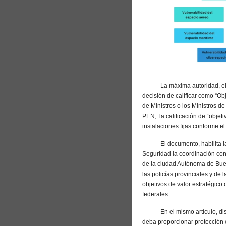
La máxima autoridad, el Po
decisión de calificar como “Ob
de Ministros o los Ministros 
PEN, la calificación de “objeti
instalaciones fijas conforme el
El documento, habilita la coo
Seguridad la coordinación con 
de la ciudad Autónoma de Buen
las policías provinciales y de 
objetivos de valor estratégico
federales.
En el mismo artículo, dispon
deba proporcionar protección 