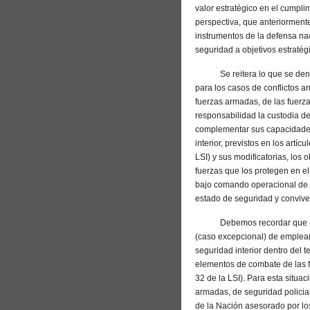
valor estratégico en el cumpl
perspectiva, que anteriormente
instrumentos de la defensa na
seguridad a objetivos estratég
Se reitera lo que se denom
para los casos de conflictos a
fuerzas armadas, de las fuerza
responsabilidad la custodia de
complementar sus capacidades
interior, previstos en los artí
LSI) y sus modificatorias, los 
fuerzas que los protegen en el 
bajo comando operacional de l
estado de seguridad y convive
Debemos recordar que en el A
(caso excepcional) de emplear
seguridad interior dentro del t
elementos de combate de las f
32 de la LSI). Para esta situa
armadas, de seguridad policial
de la Nación asesorado por lo