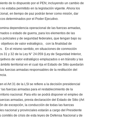
imiento de lo dispuesto por el PEN; incluyendo un cambio de
 no estaba permitido en la legislación vigente. Ahora los
cional, en tiempo de paz podrán tener como misión, dar
icos determinados por el Poder Ejecutivo.
ina dependencia operacional de las fuerzas armadas,
rmados o estado de guerra, para los elementos de las
s policiales y de seguridad federales, que tengan bajo su
 objetivos de valor estratégico, con la finalidad de
. En el mismo sentido, en situaciones de conmoción
culos 31 y 32 de la Ley N° 24.059 (Ley de Seguridad Interior,
objetivos de valor estratégico emplazados o en tránsito y las
ámbito territorial en el cual rija el Estado de Sitio quedarán
as fuerzas armadas responsables de la restitución del
ncia.
rt 31 de la LSI se refiere a la decisión presidencial
 las fuerzas armadas para el restablecimiento de la
erritorio nacional. Para ello se podrá disponer el empleo de
uerzas armadas, previa declaración del Estado de Sitio (Art
ción de excepción, la conducción de todas las fuerzas
es nacional y provinciales estarán a cargo del Presidente
s comités de crisis de esta leyes de Defensa Nacional y de