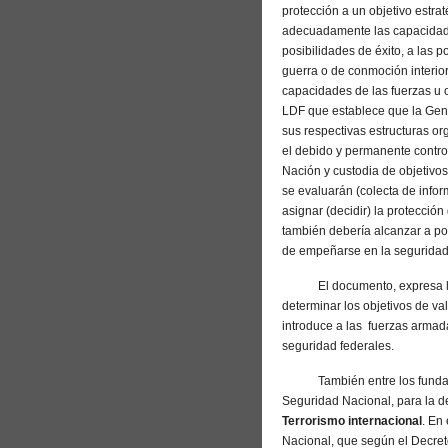
protección a un objetivo estra
adecuadamente las capacidade
posibilidades de éxito, a las 
guerra o de conmoción interio
capacidades de las fuerzas u o
LDF que establece que la Gend
sus respectivas estructuras o
el debido y permanente control 
Nación y custodia de objetivos
se evaluarán (colecta de info
asignar (decidir) la protecció
también debería alcanzar a pos
de empeñarse en la segurida
El documento, expresa la c
determinar los objetivos de va
introduce a las fuerzas armad
seguridad federales.
También entre los fundament
Seguridad Nacional, para la d
Terrorismo internacional
. En
Nacional, que según el Decret