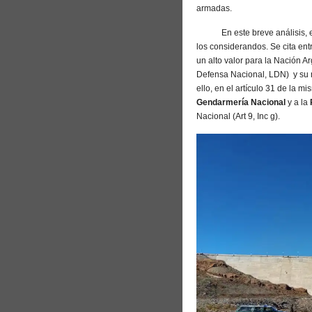
armadas.
En este breve análisis, en 
los considerandos. Se cita ent
un alto valor para la Nación A
Defensa Nacional, LDN) y su m
ello, en el artículo 31 de la m
Gendarmería Nacional
y a la
Nacional (Art 9, Inc g).