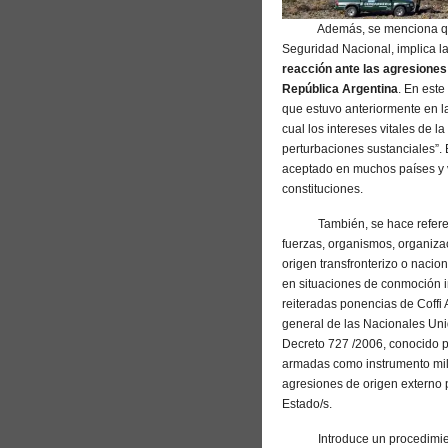
Además, se menciona que u
Seguridad Nacional, implica l
reacción ante las agresiones
República Argentina
. En este
que estuvo anteriormente en l
cual los intereses vitales de l
perturbaciones sustanciales”.
aceptado en muchos países y v
constituciones.
También, se hace referenci
fuerzas, organismos, organizac
origen transfronterizo o nacio
en situaciones de conmoción i
reiteradas ponencias de Coff
general de las Nacionales Unid
Decreto 727 /2006, conocido po
armadas como instrumento mili
agresiones de origen externo 
Estado/s.
Introduce un procedimiento