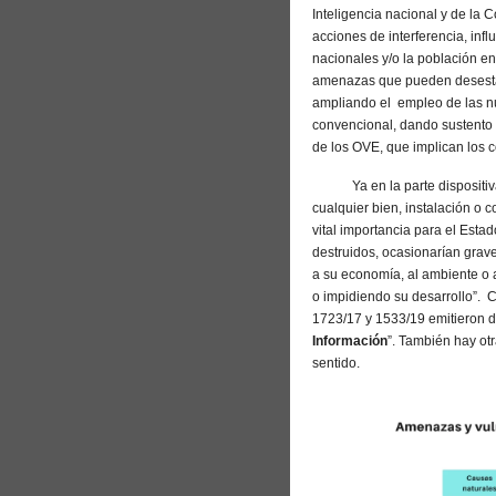
Inteligencia nacional y de la C
acciones de interferencia, infl
nacionales y/o la población en
amenazas que pueden desestabil
ampliando el empleo de las nu
convencional, dando sustento 
de los OVE, que implican los 
Ya en la parte dispositiva, e
cualquier bien, instalación o c
vital importancia para el Est
destruidos, ocasionarían graves
a su economía, al ambiente o 
o impidiendo su desarrollo”. 
1723/17 y 1533/19 emitieron de
Información
”. También hay ot
sentido.