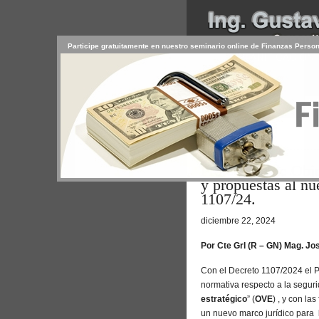
Participe gratuitamente en nuestro seminario online de Finanzas Perso
INICIO
SERVICIOS
PR
CONTACTO
USUARIO
Browse >
Home
/
Protección de Obje
y propuestas al nu
1107/24.
diciembre 22, 2024
Por Cte Grl (R – GN) Mag. Jo
Con el Decreto 1107/2024 el 
normativa respecto a la segur
estratégico
” (
OVE
) , y con la
un nuevo marco jurídico para 