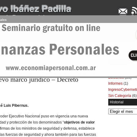
nales
UDENCIA APLICADA
SEMINARIOS
LA CONSULTORA
ARTÍCULOS
BOL
Categorías
Artículos
(5.732)
tivos de Valor Estratégico: Análisis
Boletines
(39)
evo marco jurídico – Decreto
Informes
(1)
IngresoCybernet
Sin Categoría
(6)
Historial
sé Luis Pibernus.
Historial
Poder Ejecutivo Nacional puso en vigencia una nueva
idad y protección de los denominados “
objetivos de valor
s firmas de los ministros de seguridad y defensa, establece
las fuerzas de seguridad y ahora también para las fuerzas