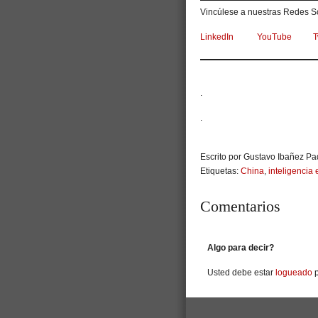
Vincúlese a nuestras Redes So
LinkedIn
YouTube
T
.
.
Escrito por Gustavo Ibañez Pad
Etiquetas:
China
,
inteligencia
Comentarios
Algo para decir?
Usted debe estar
logueado
p