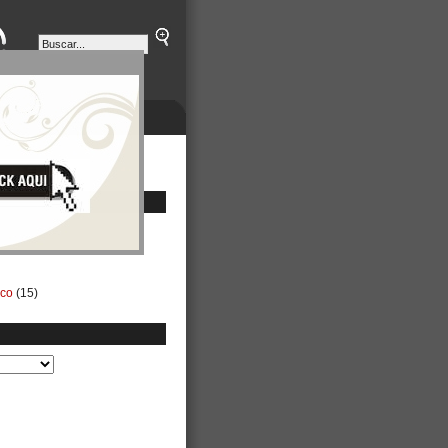
ETINES
NEGOCIOS
ico
(15)