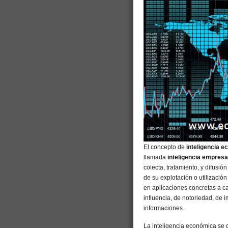
El concepto de
inteligencia 
llamada
inteligencia empresa
colecta, tratamiento, y difusió
de su explotación o utilizació
en aplicaciones concretas a c
influencia, de notoriedad, de 
informaciones.​
La inteligencia económica se 