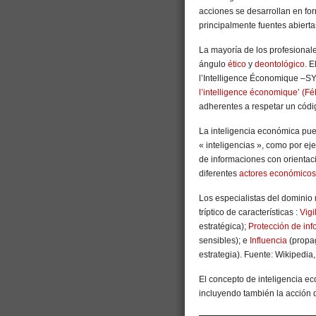
acciones se desarrollan en for
principalmente fuentes abiert
La mayoría de los profesional
ángulo
ético
y
deontológico
. E
l’Intelligence Économique –SY
l’intelligence économique’ (Fé
adherentes a respetar un códi
La inteligencia económica pu
« inteligencias », como por ej
de informaciones con orientac
diferentes
actores económicos
Los especialistas del dominio
tríptico de características :
Vigi
estratégica);
Protección de in
sensibles); e
Influencia
(propag
estrategia). Fuente: Wikipedia
El concepto de inteligencia 
incluyendo también la acción 