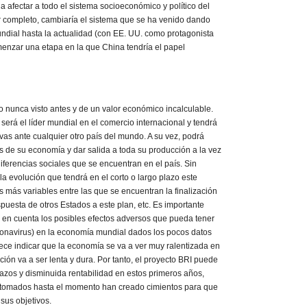
 afectar a todo el sistema socioeconómico y político del
 completo, cambiaría el sistema que se ha venido dando
undial hasta la actualidad (con EE. UU. como protagonista
menzar una etapa en la que China tendría el papel
to nunca visto antes y de un valor económico incalculable.
 será el líder mundial en el comercio internacional y tendrá
vas ante cualquier otro país del mundo. A su vez, podrá
s de su economía y dar salida a toda su producción a la vez
iferencias sociales que se encuentran en el país. Sin
la evolución que tendrá en el corto o largo plazo este
más variables entre las que se encuentran la finalización
puesta de otros Estados a este plan, etc. Es importante
 en cuenta los posibles efectos adversos que pueda tener
onavirus) en la economía mundial dados los pocos datos
ce indicar que la economía se va a ver muy ralentizada en
ión va a ser lenta y dura. Por tanto, el proyecto BRI puede
azos y disminuida rentabilidad en estos primeros años,
tomados hasta el momento han creado cimientos para que
sus objetivos.