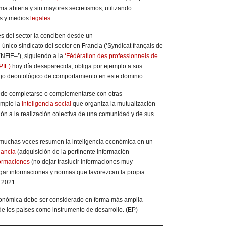
ma abierta y sin mayores secretismos, utilizando
as y medios
legales
.
es del sector la conciben desde un
l único sindicato del sector en Francia (‘Syndicat français de
NFIE–’),​ siguiendo a la
‘Fédération des professionnels de
PIE)
hoy día desaparecida,​ obliga por ejemplo a sus
go deontológico de comportamiento en este dominio.​
ede completarse o complementarse con otras
emplo la
inteligencia social
que organiza la mutualización
ión a la realización colectiva de una comunidad y de sus
.
 muchas veces resumen la inteligencia económica en un
lancia
(adquisición de la pertinente información
formaciones
(no dejar traslucir informaciones muy
ar informaciones y normas que favorezcan la propia
, 2021.
económica debe ser considerado en forma más amplia
de los países como instrumento de desarrollo. (EP)