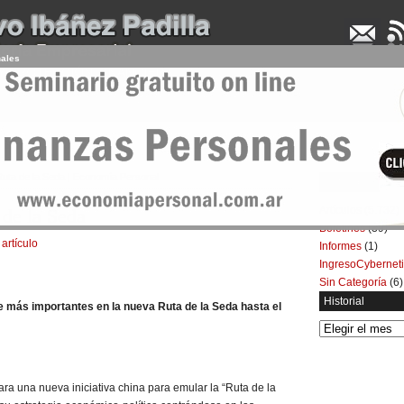
nales
UDENCIA APLICADA
SEMINARIOS
LA CONSULTORA
ARTÍCULOS
BOL
Ruta de la Seda | Economía Personal
Categorías
Artículos
(5.732)
 de la Seda
Boletines
(39)
 artículo
Informes
(1)
IngresoCybernet
Sin Categoría
(6)
Historial
 más importantes en la nueva Ruta de la Seda hasta el
Historial
a una nueva iniciativa china para emular la “Ruta de la