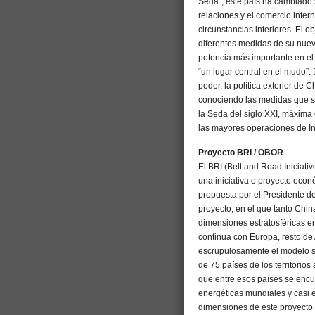
Seda”, este país ha cambiado 
relaciones y el comercio inte
circunstancias interiores. El 
diferentes medidas de su nueva
potencia más importante en el
“un lugar central en el mudo”.
poder, la política exterior de
conociendo las medidas que se
la Seda del siglo XXI, máxima 
las mayores operaciones de I
Proyecto BRI / OBOR
El BRI (Belt and Road Iniciat
una iniciativa o proyecto econ
propuesta por el Presidente de
proyecto, en el que tanto Chin
dimensiones estratosféricas en
continua con Europa, resto de 
escrupulosamente el modelo so
de 75 países de los territori
que entre esos países se enc
energéticas mundiales y casi e
dimensiones de este proyecto 