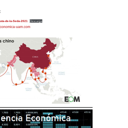
:
uta-de-la-Seda-2021
Descarga
-economica-uam.com