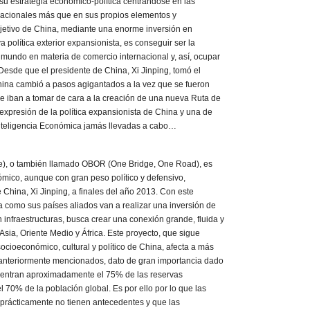
su estrategia económico-política centrándose en las
rnacionales más que en sus propios elementos y
objetivo de China, mediante una enorme inversión en
 política exterior expansionista, es conseguir ser la
 mundo en materia de comercio internacional y, así, ocupar
 Desde que el presidente de China, Xi Jinping, tomó el
 China cambió a pasos agigantados a la vez que se fueron
 iban a tomar de cara a la creación de una nueva Ruta de
expresión de la política expansionista de China y una de
nteligencia Económica jamás llevadas a cabo…
ive), o también llamado OBOR (One Bridge, One Road), es
ómico, aunque con gran peso político y defensivo,
 China, Xi Jinping, a finales del año 2013. Con este
a como sus países aliados van a realizar una inversión de
 infraestructuras, busca crear una conexión grande, fluida y
Asia, Oriente Medio y África. Este proyecto, que sigue
cioeconómico, cultural y político de China, afecta a más
os anteriormente mencionados, dato de gran importancia dado
uentran aproximadamente el 75% de las reservas
l 70% de la población global. Es por ello por lo que las
prácticamente no tienen antecedentes y que las