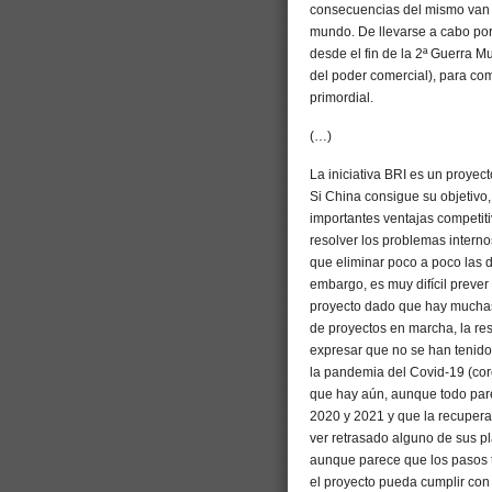
consecuencias del mismo van a
mundo. De llevarse a cabo por
desde el fin de la 2ª Guerra M
del poder comercial), para co
primordial.
(…)
La iniciativa BRI es un proyec
Si China consigue su objetivo,
importantes ventajas competiti
resolver los problemas interno
que eliminar poco a poco las d
embargo, es muy difícil prever 
proyecto dado que hay muchas 
de proyectos en marcha, la res
expresar que no se han tenido
la pandemia del Covid-19 (cor
que hay aún, aunque todo pare
2020 y 2021 y que la recuperac
ver retrasado alguno de sus pl
aunque parece que los pasos 
el proyecto pueda cumplir con 