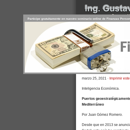
Participe gratuitamente en nuestro seminario online de Finanzas Perso
INICIO
SERVICIOS
PR
CONTACTO
USUARIO
>
Inicio
/
Artículos
/ Puertos en la 
Puertos en la Ruta
marzo 25, 2021 ·
Imprimir este
Inteligencia Económica.
Puertos geoestratégicamente
Mediterráneo
Por Juan Gómez Romero.
Desde que en 2013 se anunciar