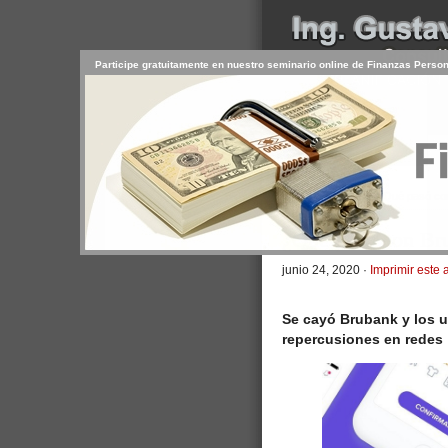
Participe gratuitamente en nuestro seminario online de Finanzas Perso
INICIO
SERVICIOS
PR
CONTACTO
USUARIO
>
Inicio
/
Artículos
/ ¿Qué pasó co
¿Qué pasó con Br
junio 24, 2020 ·
Imprimir este a
Se cayó Brubank y los 
repercusiones en redes