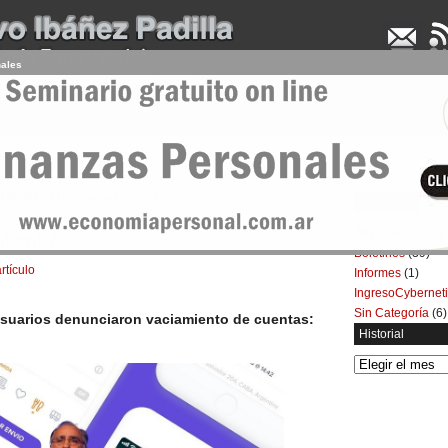
nales
UDENCIA APLICADA
SEMINARIOS
LA CONSULTORA
ARTÍCULOS
BOL
n Brubank? | Economía Personal
Categorías
Artículos
(5.732)
ubank?
Boletines
(39)
rtículo
Informes
(1)
IngresoCybernet
Sin Categoría
(6)
usuarios denunciaron vaciamiento de cuentas:
Historial
Historial