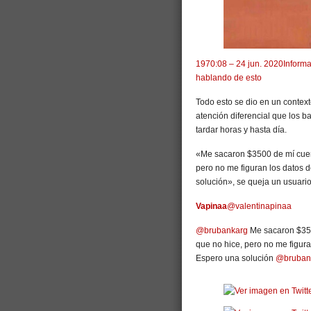
197
0:08 – 24 jun. 2020
Informa
hablando de esto
Todo esto se dio en un context
atención diferencial que los 
tardar horas y hasta día.
«Me sacaron $3500 de mí cuen
pero no me figuran los datos de
solución», se queja un usuario 
Vapinaa
@valentinapinaa
@brubankarg
Me sacaron $350
que no hice, pero no me figuran
Espero una solución
@bruban