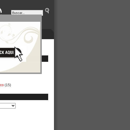
ETINES
NEGOCIOS
ico
(15)