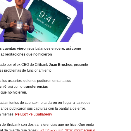
s cuentas vieron sus balances en cero, así como
acreditaciones que no hicieron
derado por el ex CEO de Citibank
Juan Bruchou
, presentó
ves problemas de funcionamiento.
 los usuarios, quienes pudieron entrar a sus
en 0
, así como
transferencias
 que no hicieron
.
aciamientos de cuenta» no tardaron en llegar a las redes
arios publicaron sus capturas con la pantalla de error,
sta memes.
PeluS
@PeluSallaberry
 de Brubank con dos transferencias que no hice. Que onda
at de mierda que tenés
35
21:04 – 23 jun. 2020
Información y