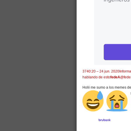
374
0:20 – 24 jun. 2020
Informa
hablando de esto
fedeA
@fede
Holii me sumo a los memes d