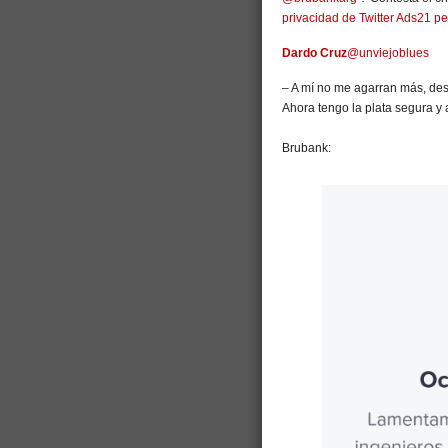
privacidad de Twitter Ads
21 pe
Dardo Cruz
@unviejoblues
– A mí no me agarran más, des
Ahora tengo la plata segura y
Brubank: