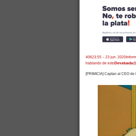
406
23:55 – 23 jun. 2020
Inform
hablando de esto
Devaluada
@
[PRIMICIA] Captan al CEO de B