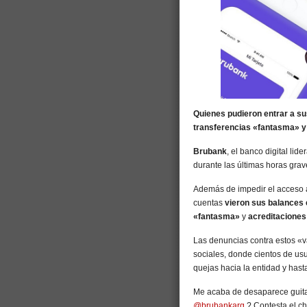
Quienes pudieron entrar a su
transferencias «fantasma» y 
Brubank
, el banco digital li
durante las últimas horas gra
Además de impedir el acceso a
cuentas
vieron sus balances 
«fantasma»
y
acreditaciones
Las denuncias contra estos «v
sociales, donde cientos de usu
quejas hacia la entidad y ha
Me acaba de desaparece guita
@brubankarg
? Contesta el ch