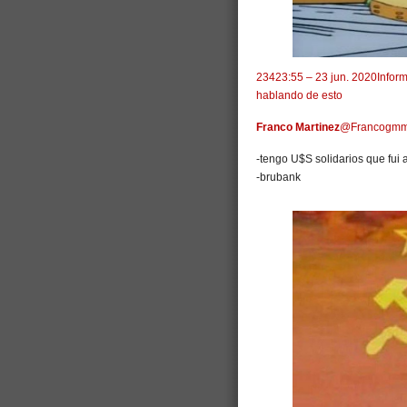
234
23:55 – 23 jun. 2020
Inform
hablando de esto
Franco Martinez
@Francogm
-tengo U$S solidarios que fui
-brubank