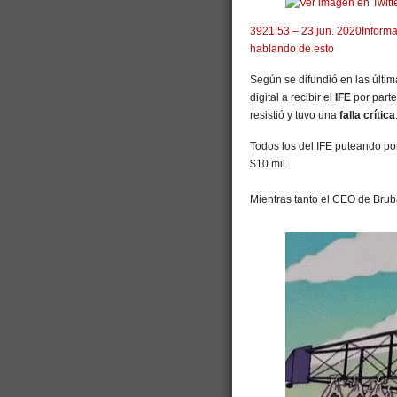
39
21:53 – 23 jun. 2020
Informa
hablando de esto
Según se difundió en las últim
digital a recibir el
IFE
por parte
resistió y tuvo una
falla crítica
Todos los del IFE puteando por
$10 mil.
Mientras tanto el CEO de Brub