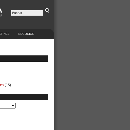
ETINES
NEGOCIOS
ico
(15)