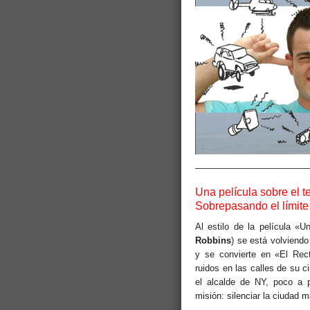
————————————
Una película sobre el t
Sobrepasando el límite 
Al estilo de la película «
Robbins
) se está volviendo
y se convierte en «El Rect
ruidos en las calles de su 
el alcalde de NY, poco a 
misión: silenciar la ciudad 