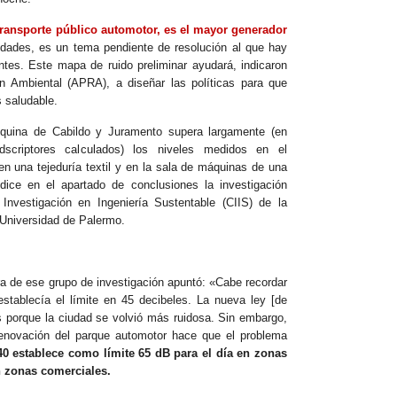
l transporte público automotor, es el mayor generador
dades, es un tema pendiente de resolución al que hay
ntes. Este mapa de ruido preliminar ayudará, indicaron
n Ambiental (APRA), a diseñar las políticas para que
 saludable.
squina de Cabildo y Juramento supera largamente (en
dscriptores calculados) los niveles medidos en el
n una tejeduría textil y en la sala de máquinas de una
 dice en el apartado de conclusiones la investigación
 Investigación en Ingeniería Sustentable (CIIS) de la
 Universidad de Palermo.
ra de ese grupo de investigación apuntó: «Cabe recordar
stablecía el límite en 45 decibeles. La nueva ley [de
s porque la ciudad se volvió más ruidosa. Sin embargo,
 renovación del parque automotor hace que el problema
40 establece como límite 65 dB para el día en zonas
n zonas comerciales.