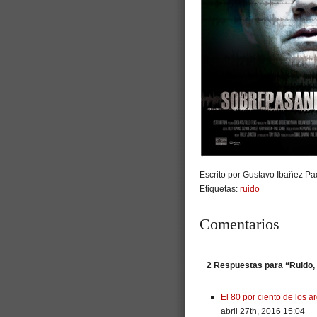
Escrito por Gustavo Ibañez Pad
Etiquetas:
ruido
Comentarios
2 Respuestas para “Ruido, 
El 80 por ciento de los 
abril 27th, 2016 15:04