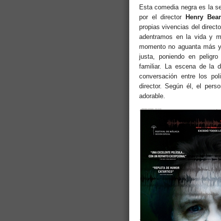
Esta comedia negra es la se
por el director
Henry Bea
propias vivencias del directo
adentramos en la vida y m
momento no aguanta más y 
justa, poniendo en peligr
familiar. La escena de la d
conversación entre los pol
director. Según él, el pers
adorable.