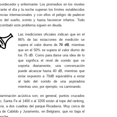
sordecedor y enfermante. Los promedios en los niveles
ante el día y la noche superan los límites establecidos
ncias internacionales y con ellos el peligro de padecer
nes del sueño, estrés y hasta favorecer infartos. Todo
a combatir este problema siguen en deuda.
Las mediciones oficiales indican que en el
86% de las estaciones de medición se
supera el valor diurno de
70 dB
, mientras
que en el 50% se supera el valor diurno de
los 75 dB. Como para darse una idea de lo
que significa el nivel de sonido que se
soporta diariamente, una conversación
puede alcanzar hasta 40 dB, mientras que
estar expuesto a 70dB equivaldría a estar
al lado del sonido de una aspiradora
mientras uno, por ejemplo, va caminando.
aminación acústica son, en general, puntos cruzados
, Santa Fe al 1400 o al 3200 están al tope del ranking,
via, a dos cuadras del parque Rivadavia. Muy cerca de
a de Cabildo y Juramento, en Belgrano, que no baja el
 noche.