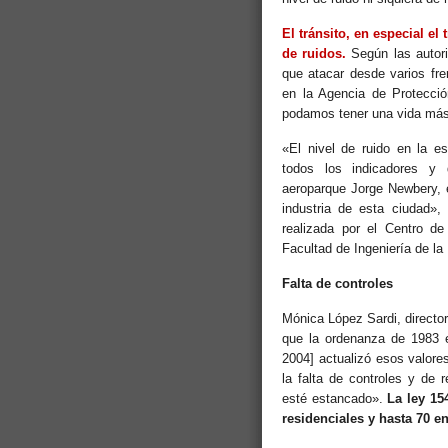
El tránsito, en especial e
de ruidos.
Según las autori
que atacar desde varios fre
en la Agencia de Protecció
podamos tener una vida más
«El nivel de ruido en la e
todos los indicadores y 
aeroparque Jorge Newbery, e
industria de esta ciudad»,
realizada por el Centro de
Facultad de Ingeniería de la
Falta de controles
Mónica López Sardi, directo
que la ordenanza de 1983 e
2004] actualizó esos valore
la falta de controles y de
esté estancado».
La ley 15
residenciales y hasta 70 e