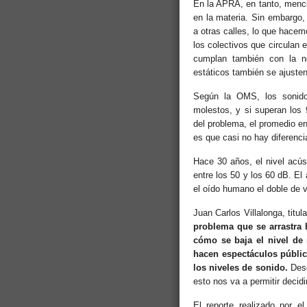
En la APRA, en tanto, menc
en la materia. Sin embargo, 
a otras calles, lo que hacem
los colectivos que circulan 
cumplan también con la n
estáticos también se ajusten
Según la OMS, los sonido
molestos, y si superan los
del problema, el promedio en
es que casi no hay diferencia
Hace 30 años, el nivel acús
entre los 50 y los 60 dB. El
el oído humano el doble de 
Juan Carlos Villalonga, titu
problema que se arrastra
cómo se baja el nivel de
hacen espectáculos públic
los niveles de sonido.
Desd
esto nos va a permitir decid
El reporte realizado por 