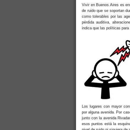
Vivir en Buenos Aires es en
de ruido que se soportan dur
como tolerables por las age
pérdida auditiva, alteracio
indica que las políticas par
Los lugares con mayor cont
por alguna avenida. Por caso
junto con la avenida Rivada
esos puntos está la esquin
nivel de ruido ni siquiera de