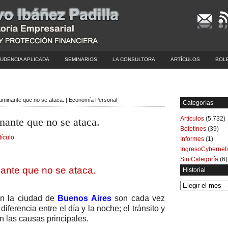
UDENCIA APLICADA
SEMINARIOS
LA CONSULTORA
ARTÍCULOS
BOL
taminante que no se ataca. | Economía Personal
Categorías
Artículos
(5.732)
nante que no se ataca.
Boletines
(39)
tículo
Informes
(1)
IngresoCybernet
Sin Categoría
(6)
ante que no se ataca.
Historial
Historial
en la ciudad de
Buenos Aires
son cada vez
ferencia entre el día y la noche; el tránsito y
on las causas principales.