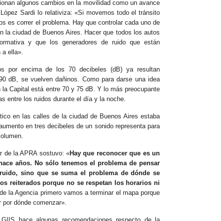
ionan algunos cambios en la movilidad como un avance
López Sardi lo relativiza: «Si movemos todo el tránsito
os es correr el problema. Hay que controlar cada uno de
en la ciudad de Buenos Aires. Hacer que todos los autos
ormativa y que los generadores de ruido que están
 a ella».
s por encima de los 70 decibeles (dB) ya resultan
 90 dB, se vuelven dañinos. Como para darse una idea
 la Capital está entre 70 y 75 dB. Y lo más preocupante
s entre los ruidos durante el día y la noche.
tico en las calles de la ciudad de Buenos Aires estaba
 aumento en tres decibeles de un sonido representa para
volumen.
lar de la APRA sostuvo: «
Hay que reconocer que es un
 hace años. No sólo tenemos el problema de pensar
 ruido, sino que se suma el problema de dónde se
os reiterados porque no se respetan los horarios ni
e la Agencia primero vamos a terminar el mapa porque
ir por dónde comenzar».
el GIIS hace algunas recomendaciones respecto de la