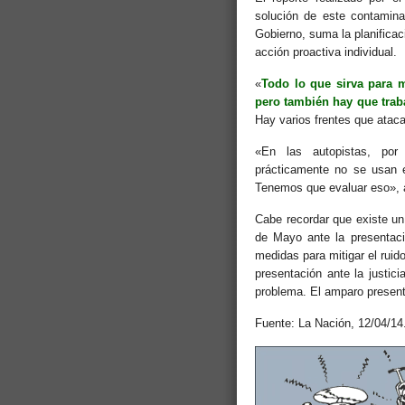
solución de este contamina
Gobierno, suma la planificac
acción proactiva individual.
«
Todo lo que sirva para m
pero también hay que traba
Hay varios frentes que ataca
«En las autopistas, por
prácticamente no se usan 
Tenemos que evaluar eso», a
Cabe recordar que existe un 
de Mayo ante la presentaci
medidas para mitigar el ruid
presentación ante la justici
problema. El amparo present
Fuente: La Nación, 12/04/14.