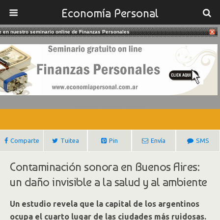
Economía Personal
te en nuestro seminario online de Finanzas Personales
25/03/2019
La Amenaza De La Contaminación
Sonora
Gustavo Ibañez Padilla
Comparte
Tuitea
Pin
Envía
SMS
Contaminación sonora en Buenos Aires:
un daño invisible a la salud y al ambiente
Un estudio revela que la capital de los argentinos
ocupa el cuarto lugar de las ciudades más ruidosas.