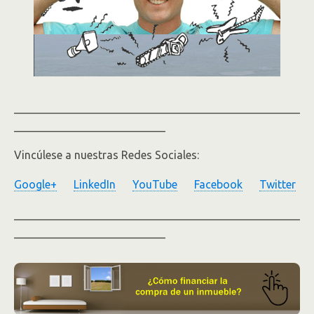
___________________________________________________
___________________________
Vincúlese a nuestras Redes Sociales:
Google+
LinkedIn
YouTube
Facebook
Twitter
___________________________________________________
___________________________