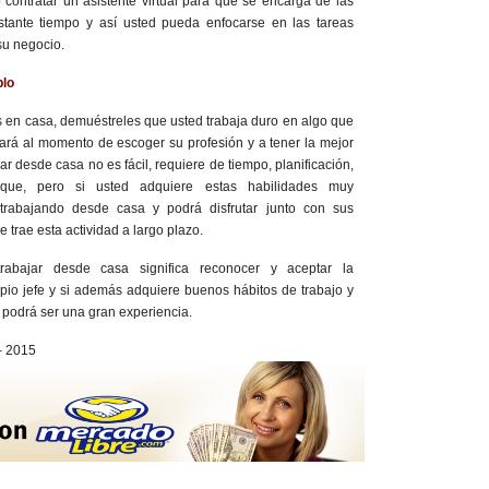
 contratar un asistente virtual para que se encarga de las
stante tiempo y así usted pueda enfocarse en las tareas
su negocio.
plo
os en casa, demuéstreles que usted trabaja duro en algo que
ciará al momento de escoger su profesión y a tener la mejor
ajar desde casa no es fácil, requiere de tiempo, planificación,
foque, pero si usted adquiere estas habilidades muy
trabajando desde casa y podrá disfrutar junto con sus
 trae esta actividad a largo plazo.
abajar desde casa significa reconocer y aceptar la
pio jefe y si además adquiere buenos hábitos de trabajo y
 podrá ser una gran experiencia.
 2015