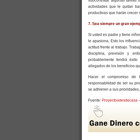
subcontratar algunas tareas o
actividades que le quitan ba
productivas que harán crecer 
7. Sea siempre un gran ejem
Si usted es padre y tiene niñ
le apasiona. Esto los influen
actitud frente al trabajo. Trab
disciplina, previsión y en
probablemente tendrá éxito 
allegados de los beneficios que
Hacer el compromiso de tr
responsabilidad de ser su pro
se adhieren a sus prioridades,
Fuente:
Proyectosdesdecasa
–