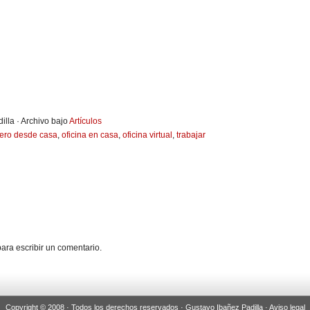
illa · Archivo bajo
Artículos
ero desde casa
,
oficina en casa
,
oficina virtual
,
trabajar
ara escribir un comentario.
Copyright © 2008 · Todos los derechos reservados · Gustavo Ibañez Padilla ·
Aviso legal