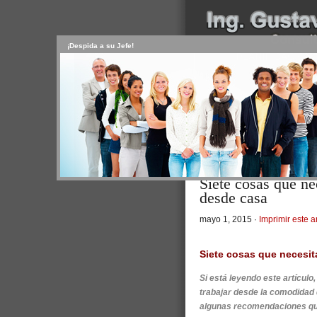
¡Despida a su Jefe!
INICIO
SERVICIOS
PR
CONTACTO
USUARIO
>
Inicio
/
Artículos
/ Siete cosas q
Personal
Siete cosas que ne
desde casa
mayo 1, 2015 ·
Imprimir este a
Siete cosas que necesit
Si está leyendo este artícul
trabajar desde la comodidad d
algunas recomendaciones que