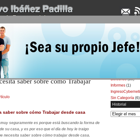
UDENCIA APLICADA
SEMINARIOS
LA CONSULTORA
ARTÍCULOS
BOL
ue necesita saber sobre cómo Trabajar desde casa | Economía
Categorías
Artículos
(5.732)
Boletines
(39)
cesita saber sobre cómo Trabajar
Informes
(1)
IngresoCybernet
rtículo
Sin Categoría
(6)
Historial
a saber sobre cómo Trabajar desde casa
Historial
o, muy seguramente es porque está buscando la forma de
e su casa, y es por eso que el día de hoy le traigo
 necesita saber sobre cómo trabajar desde casa.