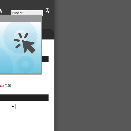
ETINES
NEGOCIOS
ico
(15)