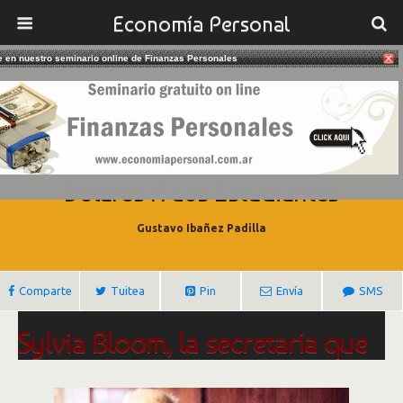
Economía Personal
te en nuestro seminario online de Finanzas Personales
09/06/2018
Sylvia Bloom, La Secretaria Que
Donó Más De Seis Millones De
Dólares A Los Estudiantes
Gustavo Ibañez Padilla
Comparte
Tuitea
Pin
Envía
SMS
Sylvia Bloom, la secretaria que
donó más de $6.000.000 a los