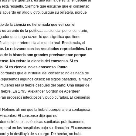
de los sinvergüenzas; es una forma de evitar el debate al
ya está resuelto. Siempre que escuche que el consenso
de acuerdo en algo u otro, busque su billetera, porque
ajo de la ciencia no tiene nada que ver con el
es asunto de la política.
La ciencia, por el contrario,
igador que tenga razón, lo que significa que tiene
ficables por referencia al mundo real.
En ciencia, el
e. Lo relevante son los resultados reproducibles. Los
os de la historia son grandes precisamente porque
nso. No existe la ciencia del consenso. Si es
a. Si es ciencia, no es consenso. Punto.
ordarles que el historial del consenso no es nada de
 Repasemos algunos casos: en siglos pasados, la mayor
 mujeres era la fiebre después del parto. Una mujer de
a fiebre. En 1795, Alexander Gordon de Aberdeen
 eran procesos infecciosos y pudo curarlas. El consenso
l Holmes afirmó que la fiebre puerperal era contagiosa
vincentes. El consenso dijo que no.
demostró que las técnicas sanitarias prácticamente
erperal en los hospitales bajo su dirección. El consenso
gnoró y lo destituyó de su cargo. De hecho, no hubo