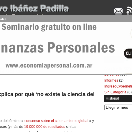
nales
UDENCIA APLICADA
SEMINARIOS
LA CONSULTORA
ARTÍCULOS
BOL
Categorías
Artículos
(5.732)
ia del consenso
Boletines
(39)
Informes
(1)
IngresoCybernet
Sin Categoría
(6)
plica por qué ‘no existe la ciencia del
Historial
Historial
 del término »
consenso sobre el calentamiento global
» y
aces (y más de
19.000.000 de resultados
sin las