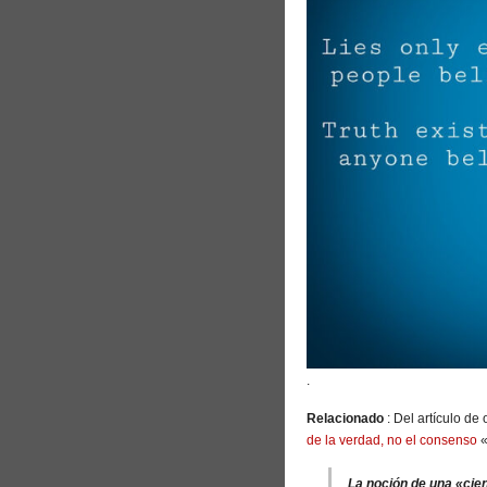
.
Relacionado
: Del artículo d
de la verdad, no el consenso
«
La noción de una «cienc