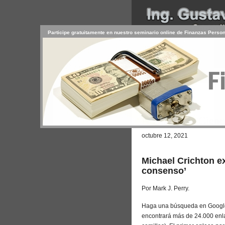
Participe gratuitamente en nuestro seminario online de Finanzas Perso
INICIO
SERVICIOS
PR
CONTACTO
USUARIO
Browse >
Home
/
No existe la Cienc
octubre 12, 2021
Michael Crichton ex
consenso’
Por Mark J. Perry.
Haga una búsqueda en Google
encontrará más de 24.000 enl