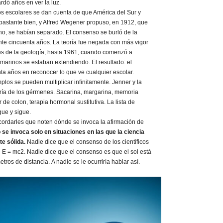
rdó años en ver la luz.
s escolares se dan cuenta de que América del Sur y
 bastante bien, y Alfred Wegener propuso, en 1912, que
ho, se habían separado. El consenso se burló de la
nte cincuenta años. La teoría fue negada con más vigor
s de la geología, hasta 1961, cuando comenzó a
marinos se estaban extendiendo. El resultado: el
ta años en reconocer lo que ve cualquier escolar.
los se pueden multiplicar infinitamente. Jenner y la
eoría de los gérmenes. Sacarina, margarina, memoria
r de colon, terapia hormonal sustitutiva. La lista de
gue y sigue.
cordarles que noten dónde se invoca la afirmación de
se invoca solo en situaciones en las que la ciencia
te sólida.
Nadie dice que el consenso de los científicos
 E = mc2. Nadie dice que el consenso es que el sol está
tros de distancia. A nadie se le ocurriría hablar así.