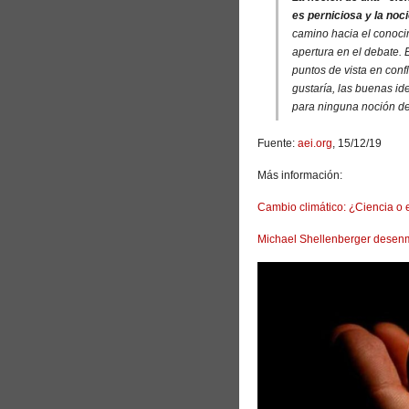
es perniciosa y la noc
camino hacia el conocim
apertura en el debate. 
puntos de vista en conf
gustaría, las buenas id
para ninguna noción de
Fuente:
aei.org
, 15/12/19
Más información:
Cambio climático: ¿Ciencia o
Michael Shellenberger desenm