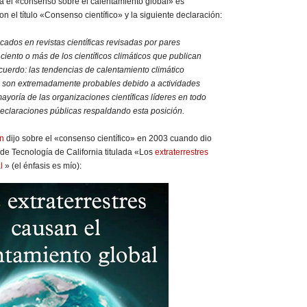
ra el «consenso sobre el calentamiento global» es
on el título «Consenso científico» y la siguiente declaración:
icados en revistas científicas revisadas por pares
ciento o más de los científicos climáticos que publican
cuerdo: las tendencias de calentamiento climático
o son extremadamente probables debido a actividades
yoría de las organizaciones científicas líderes en todo
eclaraciones públicas respaldando esta posición.
on
dijo sobre el «consenso científico» en 2003 cuando dio
o de Tecnología de California titulada «Los
extraterrestres
l
» (el énfasis es mío):