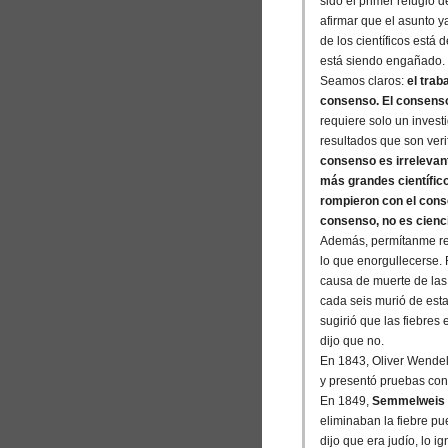
sido el primer refugio 
afirmar que el asunto 
de los científicos está 
está siendo engañado.
Seamos claros:
el trab
consenso. El consenso 
requiere solo un invest
resultados que son veri
consenso es irrelevant
más grandes científic
rompieron con el conse
consenso, no es cienci
Además, permítanme rec
lo que enorgullecerse.
causa de muerte de las
cada seis murió de est
sugirió que las fiebres
dijo que no.
En 1843, Oliver Wendel
y presentó pruebas con
En 1849,
Semmelweis
eliminaban la fiebre pu
dijo que era judío, lo i