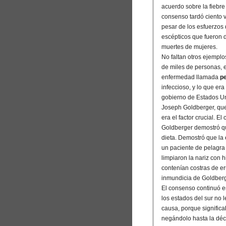
acuerdo sobre la fiebre 
consenso tardó ciento v
pesar de los esfuerzos 
escépticos que fueron 
muertes de mujeres.
No faltan otros ejempl
de miles de personas, 
enfermedad llamada
p
infeccioso, y lo que er
gobierno de Estados Unid
Joseph Goldberger, que
era el factor crucial. 
Goldberger demostró qu
dieta. Demostró que la
un paciente de pelagra e
limpiaron la nariz con 
contenían costras de e
inmundicia de Goldberg
El consenso continuó en
los estados del sur no
causa, porque signific
negándolo hasta la déc