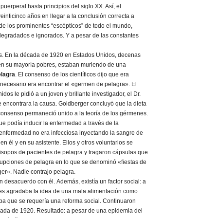
puerperal hasta principios del siglo XX. Así, el
einticinco años en llegar a la conclusión correcta a
de los prominentes “escépticos” de todo el mundo,
degradados e ignorados. Y a pesar de las constantes
os. En la década de 1920 en Estados Unidos, decenas
en su mayoría pobres, estaban muriendo de una
elagra
. El consenso de los científicos dijo que era
a necesario era encontrar el «germen de pelagra». El
os le pidió a un joven y brillante investigador, el Dr.
 encontrara la causa. Goldberger concluyó que la dieta
El consenso permaneció unido a la teoría de los gérmenes.
e podía inducir la enfermedad a través de la
 enfermedad no era infecciosa inyectando la sangre de
n él y en su asistente. Ellos y otros voluntarios se
hisopos de pacientes de pelagra y tragaron cápsulas que
rupciones de pelagra en lo que se denominó «fiestas de
er». Nadie contrajo pelagra.
 desacuerdo con él. Además, existía un factor social: a
 les agradaba la idea de una mala alimentación como
aba que se requería una reforma social. Continuaron
ada de 1920. Resultado: a pesar de una epidemia del