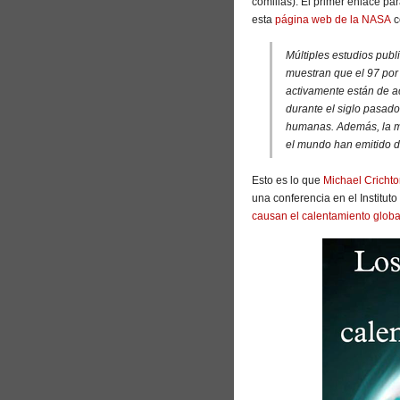
comillas). El primer enlace pa
esta
página web de la NASA
c
Múltiples estudios publ
muestran que el 97 por 
activamente están de a
durante el siglo pasad
humanas. Además, la ma
el mundo han emitido d
Esto es lo que
Michael Cricht
una conferencia en el Institut
causan el calentamiento globa