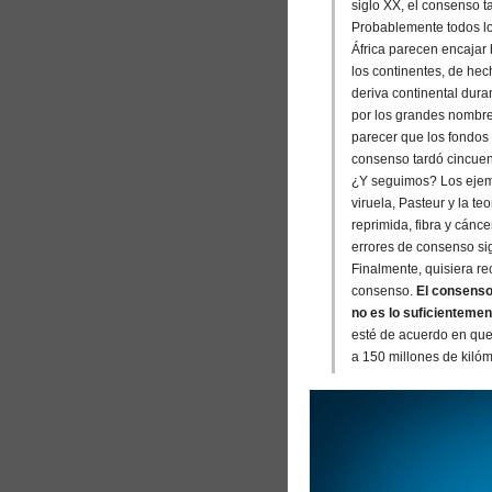
siglo XX, el consenso ta
Probablemente todos lo
África parecen encajar
los continentes, de hec
deriva continental dura
por los grandes nombre
parecer que los fondos 
consenso tardó cincuen
¿Y seguimos? Los ejemp
viruela, Pasteur y la t
reprimida, fibra y cánce
errores de consenso si
Finalmente, quisiera re
consenso.
El consenso 
no es lo suficientemen
esté de acuerdo en que
a 150 millones de kilóme