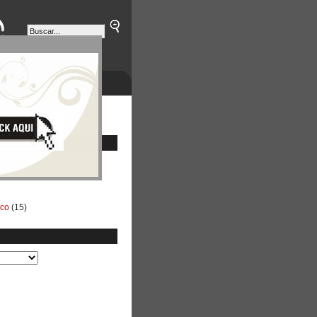
ETINES
NEGOCIOS
ico
(15)