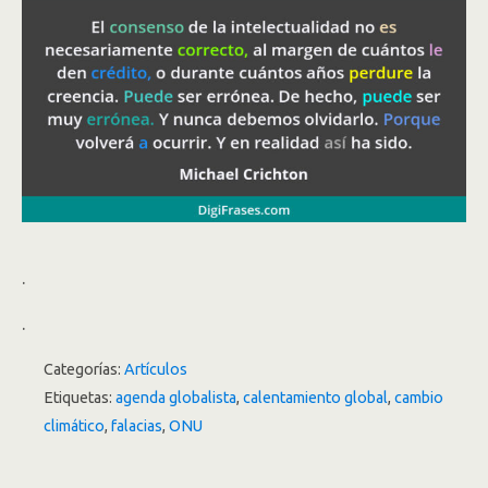
.
.
Categorías:
Artículos
Etiquetas:
agenda globalista
,
calentamiento global
,
cambio
climático
,
falacias
,
ONU