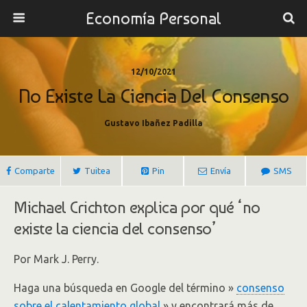
Economía Personal
12/10/2021
No Existe La Ciencia Del Consenso
Gustavo Ibañez Padilla
Comparte
Tuitea
Pin
Envía
SMS
Michael Crichton explica por qué ‘no
existe la ciencia del consenso’
Por Mark J. Perry.
Haga una búsqueda en Google del término »
consenso
sobre el calentamiento global
» y encontrará más de