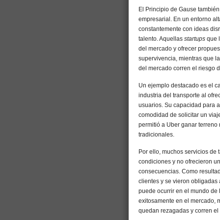
El Principio de Gause también 
empresarial. En un entorno a
constantemente con ideas disru
talento. Aquellas
startups
que l
del mercado y ofrecer propuest
supervivencia, mientras que l
del mercado corren el riesgo d
Un ejemplo destacado es el c
industria del transporte al of
usuarios. Su capacidad para 
comodidad de solicitar un viaje
permitió a Uber ganar terreno 
tradicionales.
Por ello, muchos servicios de 
condiciones y no ofrecieron un
consecuencias. Como resultad
clientes y se vieron obligadas 
puede ocurrir en el mundo de
exitosamente en el mercado, 
quedan rezagadas y corren el 