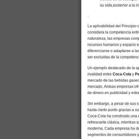
su vida posterior a la i
.
La aplicabilidad del Principi
considera la competencia entr
naturaleza, las empresas compi
recursos humanos y espacio 
diferenciarse o adaptarse a l
ser excluidas de la competenc
Un ejemplo destacado de la ap
rivalidad entre
Coca-Cola
y
P
mercado de las bebidas gaseo
mercado. Ambas empresas ofre
de dinero en publicidad y estr
Sin embargo, a pesar de sus s
hasta cierto punto gracias a s
Coca-Cola ha construido una 
refrescante clásica, mientras
moderna. Cada empresa ha desa
segmentos de consumidores y h