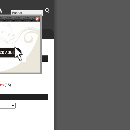
ETINES
NEGOCIOS
ico
(15)