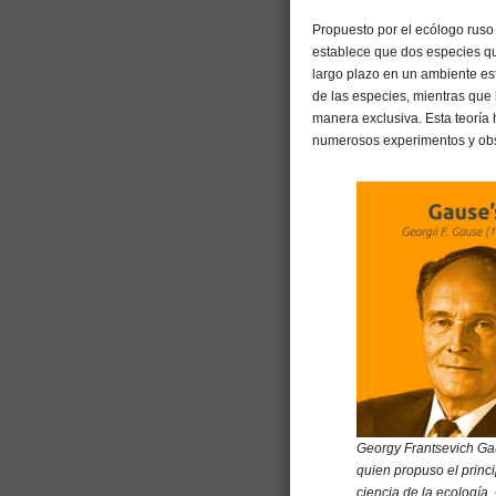
Propuesto por el ecólogo rus
establece que dos especies qu
largo plazo en un ambiente est
de las especies, mientras que 
manera exclusiva. Esta teoría
numerosos experimentos y obs
Georgy Frantsevich Gaus
quien propuso el princi
ciencia de la ecología.