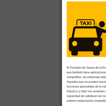
.
El Principio de Gause de la E
que también tiene aplicacione
competitivo, las empresas debe
Aquellas que no pueden hacerl
lecciones aprendidas de la n
PepsiCo y Uber nos enseñan la 
capacidad de satisfacer las n
entorno empresarial competiti