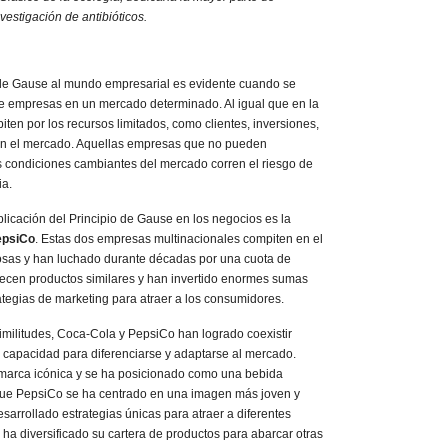
nvestigación de antibióticos.
o de Gause al mundo empresarial es evidente cuando se
e empresas en un mercado determinado. Al igual que en la
ten por los recursos limitados, como clientes, inversiones,
en el mercado. Aquellas empresas que no pueden
as condiciones cambiantes del mercado corren el riesgo de
ia.
licación del Principio de Gause en los negocios es la
epsiCo
. Estas dos empresas multinacionales compiten en el
sas y han luchado durante décadas por una cuota de
cen productos similares y han invertido enormes sumas
ategias de marketing para atraer a los consumidores.
imilitudes, Coca-Cola y PepsiCo han logrado coexistir
u capacidad para diferenciarse y adaptarse al mercado.
marca icónica y se ha posicionado como una bebida
 que PepsiCo se ha centrado en una imagen más joven y
rrollado estrategias únicas para atraer a diferentes
a diversificado su cartera de productos para abarcar otras