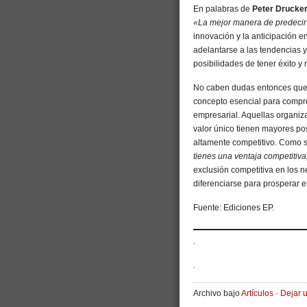
En palabras de
Peter Drucke
«La mejor manera de predecir e
innovación y la anticipación 
adelantarse a las tendencias 
posibilidades de tener éxito y
No caben dudas entonces que e
concepto esencial para compr
empresarial. Aquellas organiz
valor único tienen mayores pos
altamente competitivo. Como 
tienes una ventaja competitiv
exclusión competitiva en los 
diferenciarse para prosperar 
Fuente: Ediciones EP.
.
.
Archivo bajo
Artículos
·
Dejar 