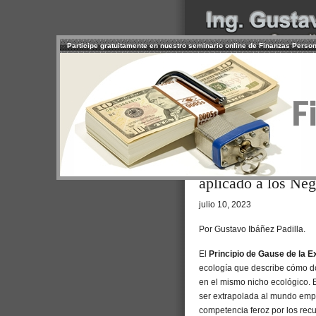
Participe gratuitamente en nuestro seminario online de Finanzas Perso
INICIO
SERVICIOS
PR
CONTACTO
USUARIO
Browse >
Home
/
El Principio de G
aplicado a los Ne
julio 10, 2023
Por Gustavo Ibáñez Padilla.
El
Principio de Gause de la E
ecología que describe cómo do
en el mismo nicho ecológico. E
ser extrapolada al mundo empr
competencia feroz por los recu