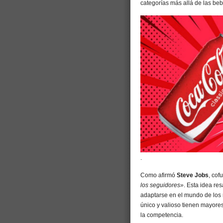
categorías más allá de las be
.
Como afirmó
Steve Jobs
, cof
los seguidores»
. Esta idea re
adaptarse en el mundo de los
único y valioso tienen mayore
la competencia.