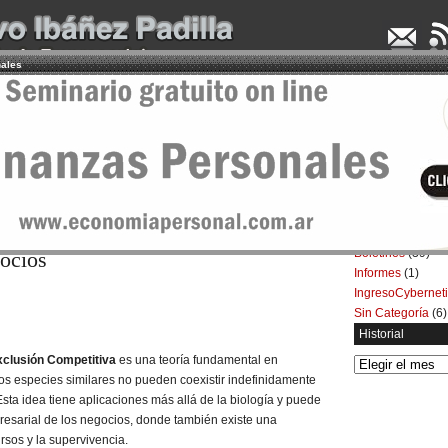
nales
UDENCIA APLICADA
SEMINARIOS
LA CONSULTORA
ARTÍCULOS
BOL
Categorías
Artículos
(5.732)
ause de la Exclusión Competitiva
Boletines
(39)
gocios
Informes
(1)
IngresoCybernet
Sin Categoría
(6)
Historial
xclusión Competitiva
es una teoría fundamental en
Historial
s especies similares no pueden coexistir indefinidamente
sta idea tiene aplicaciones más allá de la biología y puede
esarial de los negocios, donde también existe una
rsos y la supervivencia.