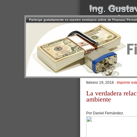
Participe gratuitamente en nuestro seminario online de Finanzas Perso
INICIO
SERVICIOS
PR
CONTACTO
USUARIO
>
Inicio
/
Artículos
/ El capitalismo
El capitalismo y 
febrero 19, 2018 ·
Imprimir est
La verdadera relac
ambiente
P
or Daniel Fernández.