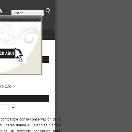
ETINES
NEGOCIOS
ico
(15)
incompatible con la conservación de la
os lugares donde el Estado es fuerte y
ómica se restringe consiguen altos