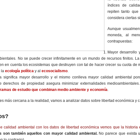
índices de calida
repiten tanto que
considera ciertas s
Aunque usualment
moneda, al meno
contrapuestas:
Mayor desarrollo 
ientales. No se puede crecer infinitamente en un mundo de recursos finitos. L
en en cuenta los ecosistemas que destruyen con tal de hacer crecer su cuota de 
 la
ecología política
y al
ecosocialismo
.
a significa mayor desarrollo y el mismo conlleva mayor calidad ambiental p
e derechos de propiedad asegura minimizar externalidades medioambientales.
gramas de estudio que combinan medio ambiente y economía
.
es más cercana a la realidad, vamos a analizar datos sobre libertad económica y c
os?
 calidad ambiental con los datos de libertad económica vemos que la historia 
s son también aquellos con mayor calidad ambiental.
No parece que exista
 lo contrario).