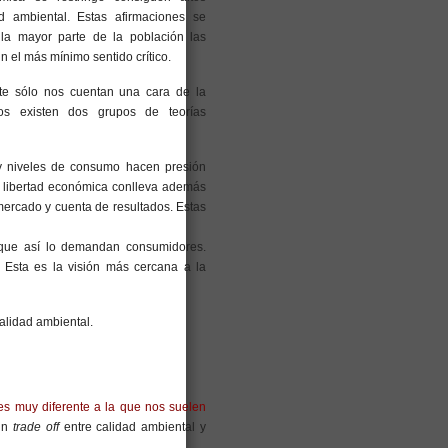
d ambiental. Estas afirmaciones se
 la mayor parte de la población las
in el más mínimo sentido crítico.
e sólo nos cuentan una cara de la
s existen dos grupos de teorías
y niveles de consumo hacen presión
a libertad económica conlleva además
mercado y cuenta de resultados. Estas
orque así lo demandan consumidores.
 Esta es la visión más cercana a la
alidad ambiental.
es muy diferente a la que nos suelen
 un
trade off
entre calidad ambiental y