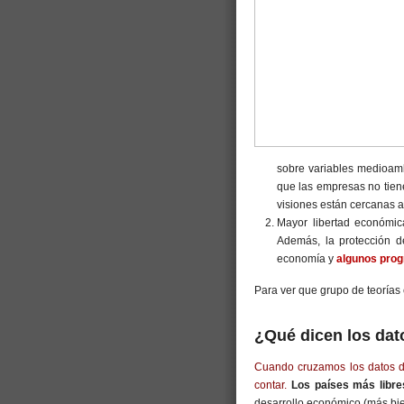
sobre variables medioamb
que las empresas no tien
visiones están cercanas a
Mayor libertad económic
Además, la protección d
economía y
algunos pro
Para ver que grupo de teorías 
¿Qué dicen los dat
Cuando cruzamos los datos de
contar.
Los países más libre
desarrollo económico (más bien