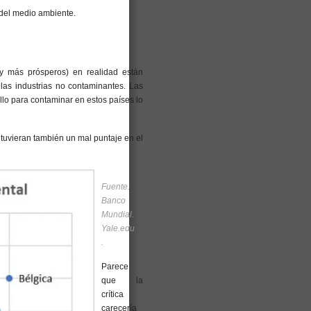
del medio ambiente.
(y más prósperos) en realidad están
las industrias no contaminantes. Las
lo para contaminar en estos países lo
 tuvieran también un mal puntaje en el
Fuente:
Banco
Mundial.
Yale.edu
.
Parece
que la
crítica
carecería