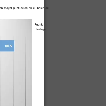
on mayor puntuación en el índice de
Fuente:
Heritage