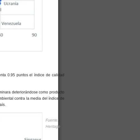
nta 0.95 puntos el índice de calidad
terminara deteriorándose como producto
mbiental contra la media del índice de
aís.
Fuente:
Heritage