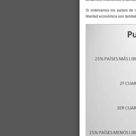
Si ordenamos los países de m
libertad económica son tambi