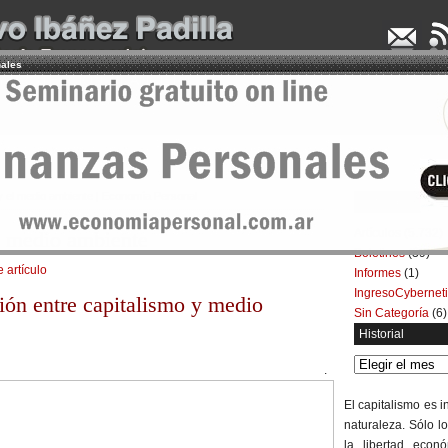
nales
UDENCIA APLICADA
SEMINARIOS
LA CONSULTORA
ARTÍCULOS
BOL
 y el medio ambiente | Economía Personal
Categorías
Artículos
(5.732)
el medio ambiente
Boletines
(39)
e artículo
Informes
(1)
IngresoCybernet
ión entre capitalismo y medio
Sin Categoría
(6)
Historial
Historial
.
El capitalismo es 
naturaleza. Sólo l
la libertad econ