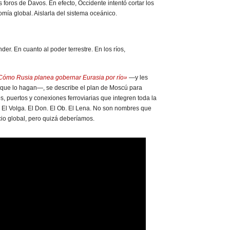
foros de Davos. En efecto, Occidente intentó cortar los
mía global. Aislarla del sistema oceánico.
er. En cuanto al poder terrestre. En los ríos,
Cómo Rusia planea gobernar Eurasia por río»
—y les
ue lo hagan—, se describe el plan de Moscú para
os, puertos y conexiones ferroviarias que integren toda la
. El Volga. El Don. El Ob. El Lena. No son nombres que
io global, pero quizá deberíamos.