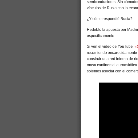
semiconductores. Sin cómodos 
vínculos de Rusia con la econo
¿Y cómo respondió Rusia?
Redobló la apuesta por Mackind
específicamente.
Si ven el video de YouTube
«
recomiendo encarecidamente q
construir una red interna de rí
masa continental euroasiática
solemos asociar con el comerc