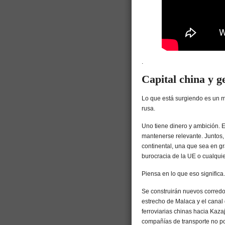
.
Capital china y g
Lo que está surgiendo es un ma
rusa.
Uno tiene dinero y ambición. El
mantenerse relevante. Juntos,
continental, una que sea en 
burocracia de la UE o cualquie
Piensa en lo que eso significa.
Se construirán nuevos corredo
estrecho de Malaca y el canal 
ferroviarias chinas hacia Kaza
compañías de transporte no pod