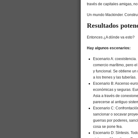
través de capitales amigas, no 
Un mundo Mackinder. Construid
Resultados potenc
Entonces ¿A dónde va esto?
Hay algunos escenarios:
Escenario A: coexistencia
comercio marítimo, pero el
y funcional. Se obtiene un 
a los trenes y las tuberías.
Escenario B: Ascenso euroa
económicas y seguras. Eur
Asia a través de conexione
parecerse al antiguo sistema
Escenario C: Confrontació
sancionar o socavar proye
guerras por poderes, sanci
cosa se pone fea.
Escenario D: Síntesis. To