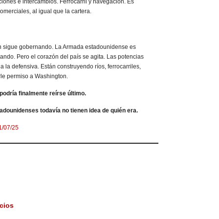
ciones e intercambios. Ferrocarril y navegación. Es
omerciales, al igual que la cartera.
n sigue gobernando. La Armada estadounidense es
nando. Pero el corazón del país se agita. Las potencias
a la defensiva. Están construyendo ríos, ferrocarriles,
irle permiso a Washington.
podría finalmente reírse último.
adounidenses todavía no tienen idea de quién era.
1/07/25
cios