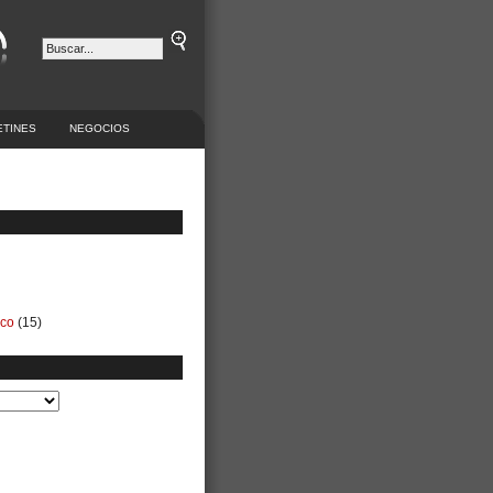
ETINES
NEGOCIOS
ico
(15)