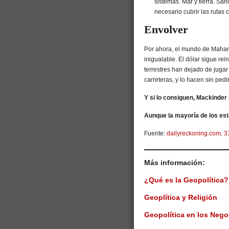
sistemas. Mar y tierra. San
necesario cubrir las rutas c
Envolver
Por ahora, el mundo de Maha
inigualable. El dólar sigue rei
terrestres han dejado de jugar 
carreteras, y lo hacen sin ped
Y si lo consiguen, Mackinder 
Aunque la mayoría de los est
Fuente:
dailyreckoning.com, 3
Más información:
¿Qué es la Geopolítica?
Geoplítica y Religión
Geopolítica en los Nego