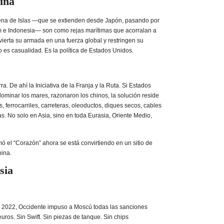
ina
na de Islas —que se extienden desde Japón, pasando por
m e Indonesia— son como rejas marítimas que acorralan a
ierta su armada en una fuerza global y restringen su
o es casualidad. Es la política de Estados Unidos.
rra. De ahí la Iniciativa de la Franja y la Ruta. Si Estados
ominar los mares, razonaron los chinos, la solución reside
os, ferrocarriles, carreteras, oleoductos, diques secos, cables
cas. No solo en Asia, sino en toda Eurasia, Oriente Medio,
ó el “Corazón” ahora se está convirtiendo en un sitio de
hina.
sia
n 2022, Occidente impuso a Moscú todas las sanciones
uros. Sin Swift. Sin piezas de tanque. Sin chips