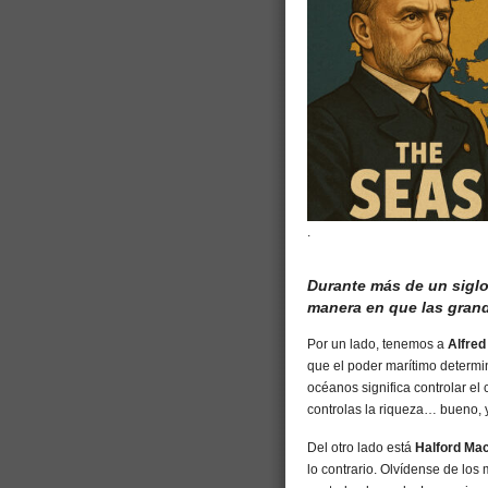
.
Durante más de un sigl
manera en que las gran
Por un lado, tenemos a
Alfre
que el poder marítimo determi
océanos significa controlar el 
controlas la riqueza… bueno, 
Del otro lado está
Halford Ma
lo contrario. Olvídense de los