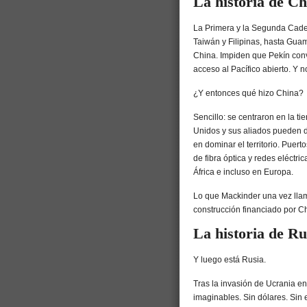
La historia de Ch
La Primera y la Segunda Cade
Taiwán y Filipinas, hasta Gua
China. Impiden que Pekín conv
acceso al Pacífico abierto. Y n
¿Y entonces qué hizo China?
Sencillo: se centraron en la tie
Unidos y sus aliados pueden d
en dominar el territorio. Puert
de fibra óptica y redes eléctri
África e incluso en Europa.
Lo que Mackinder una vez llam
construcción financiado por C
La historia de Ru
Y luego está Rusia.
Tras la invasión de Ucrania e
imaginables. Sin dólares. Sin e