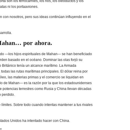
ta son los ferrocarriles, los ríos, los oleoductos y los
gatas ni los portaaviones.
 con nosotros, pero sus ideas continúan influyendo en el
arrolla.
Mahan… por ahora.
ido —los hijos espirituales de Mahan— se han beneficiado
den basado en el océano. Dominar las olas forjó su
o Británico tenía un alcance marítimo. La Armada
todas las rutas marítimas principales. El dólar reina por
leo, las materias primas y el comercio se liquidan en
o de Mahan— es la razón por la que los estadounidenses
e potencias terrestres como Rusia y China llevan décadas
o perdido.
límites. Sobre todo cuando intentas mantener a tus rivales
stados Unidos ha intentado hacer con China.