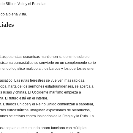
de Silicon Valley ni Bruselas.
o a plena vista.
iales
. Las potencias oceánicas mantienen su dominio sobre el
 sistema euroasiático se convierte en un complemento serio
mundo logístico multipolar: los barcos y los puertos se unen
siático. Las rutas terrestres se vuelven más rápidas,
opa, harta de los sermones estadounidenses, se acerca a
s rusas y chinas. El Occidente marítimo empieza a
. El futuro está en el interior.
n. Estados Unidos y el Reino Unido comienzan a sabotear,
ctos euroasiáticos. Imaginen explosiones de oleoductos,
ones selectivas contra los nodos de la Franja y la Ruta. La
dos aceptan que el mundo ahora funciona con múltiples