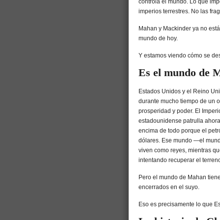
controla el mundo. Lo que impor
imperios terrestres. No las fra
Mahan y Mackinder ya no están
mundo de hoy.
Y estamos viendo cómo se des
Es el mundo de 
Estados Unidos y el Reino Un
durante mucho tiempo de un or
prosperidad y poder. El Imperi
estadounidense patrulla ahora 
encima de todo porque el petró
dólares. Ese mundo —el mund
viven como reyes, mientras qu
intentando recuperar el terren
Pero el mundo de Mahan tiene 
encerrados en el suyo.
Eso es precisamente lo que E