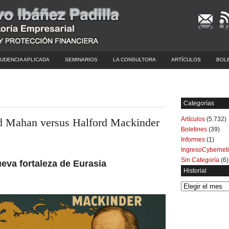
UDENCIA APLICADA
SEMINARIOS
LA CONSULTORA
ARTÍCULOS
BOL
Categorías
Artículos
(5.732)
ed Mahan versus Halford Mackinder
Boletines
(39)
Informes
(1)
IngresoCybernet
Sin Categoría
(6)
eva fortaleza de Eurasia
Historial
Historial