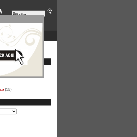
ETINES
NEGOCIOS
ico
(15)