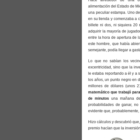
Hace alrededor de una dé
alimentación del Estado de Mi
una peculiar estampa. Uno de
en su tienda y comenzaba a c
billete ni dos, ni siquiera 20
adquirir la mayoría de jugado
entre la hora de apertura de la
este hombre, que había abier
semejante, podía llegar a gast
Lo que no sabían los vecin
excentricidad, sino que la in
le estaba reportando a él y a 
los años, un punto negro en do
millones de dólares (unos 
matemático que trabajó para 
de minutos
una mañana de
probabilidades de ganar, no 
evidente que, probablemente, 
Hizo cálculos y descubrió que
premio hacían que la inversió