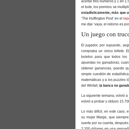
acertar tres números y 1 en 1.
el bote, los premios se multip
estadísticamente, más que u
‘The Huffington Post’ en el
rep
me dije ‘vaya, el retorno es posi
Un juego con truc
El jugador, por supuesto, se
compraba un único billete. 
boletos para que todos los
apuestas no ganadoras; cuant
obtener ganancias, puesto que
simple cuestión de estadística
matemáticas y a los puzzles l
del Winfall,
la banca no gana
La siguiente semana, volvió a
volvió a probar y obtuvo 15.70
Lo más difícil, en este caso, e
su mujer Marge, que siempre 
suerte por su cuenta, después 
2.200 dólares en una pequeña