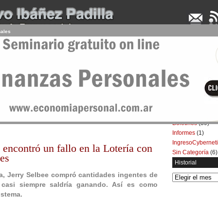
nales
UDENCIA APLICADA
SEMINARIOS
LA CONSULTORA
ARTÍCULOS
BOL
Categorías
Artículos
(5.732)
 hicieron millonario
Boletines
(39)
Informes
(1)
IngresoCybernet
encontró un fallo en la Lotería con
Sin Categoría
(6)
nes
Historial
a, Jerry Selbee compró cantidades ingentes de
Historial
casi siempre saldría ganando. Así es como
istema.