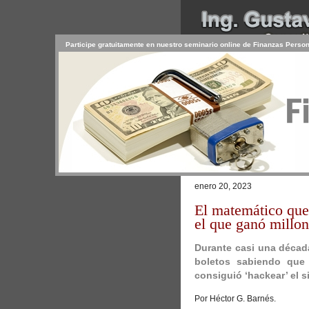
Participe gratuitamente en nuestro seminario online de Finanzas Perso
INICIO
SERVICIOS
PR
CONTACTO
USUARIO
Browse >
Home
/
Las matemáticas lo
enero 20, 2023
El matemático que 
el que ganó millo
Durante casi una décad
boletos sabiendo que 
consiguió ‘hackear’ el s
Por Héctor G. Barnés.