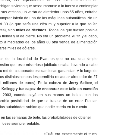
cada, los dependientes de los establecimientos de
chigan tuvieron que acostumbrarse a la fuerza a contemplar
 sus vecinos, un varón de alrededor unos 65 años, entraba
omprar lotería de una de las máquinas automáticas. No un
 ni 30 (lo que sería una cifra muy superior a la que solían
res), sino
miles de décimos
. Todos los que fuesen posible
 tienda y la de cierre. No era un problema. Al fin y al cabo,
to a mediados de los años 80 otra tienda de alimentación
arse miles de dólares.
os de la localidad de Evart es que no era una simple
versión que este misterioso jubilado estaba llevando a cabo
su red de colaboradores cuantiosas ganancias. A lo largo de
s distintos sorteos les permitiría recaudar alrededor de 27
21 millones de euros). En la cabeza de
Jerry Selbee
,
el
Kellogg y fue capaz de encontrar este fallo en cuestión
 2003, cuando cayó en sus manos un boleto con las
cabía posibilidad de que se tratase de un error. Era tan
las autoridades sabían que nadie caería en la cuenta.
, en las semanas de bote, las probabilidades de obtener
n fuese siempre rentable.
¿Cuál era exactamente el truco,