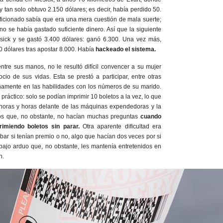
 y tan solo obtuvo 2.150 dólares; es decir, había perdido 50.
ficionado sabía que era una mera cuestión de mala suerte;
o se había gastado suficiente dinero. Así que la siguiente
sick y se gastó 3.400 dólares: ganó 6.300. Una vez más,
0 dólares tras apostar 8.000. Había
hackeado el sistema.
tre sus manos, no le resultó difícil convencer a su mujer
io de sus vidas. Esta se prestó a participar, entre otras
namente en las habilidades con los números de su marido.
práctico: solo se podían imprimir 10 boletos a la vez, lo que
 horas y horas delante de las máquinas expendedoras y la
ros que, no obstante, no hacían muchas preguntas
cuando
imiendo boletos sin parar.
Otra aparente dificultad era
bar si tenían premio o no, algo que hacían dos veces por si
bajo arduo que, no obstante, les mantenía entretenidos en
n.