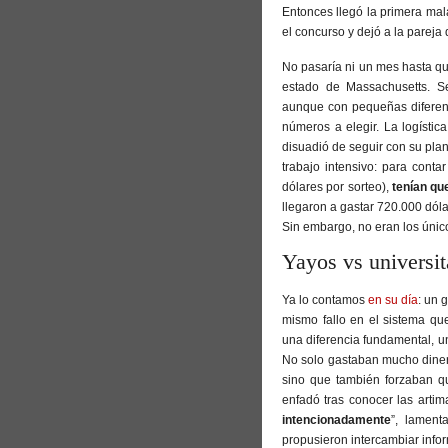
Entonces llegó la primera mal
el concurso y dejó a la pareja 
No pasaría ni un mes hasta que
estado de Massachusetts. Se
aunque con pequeñas diferenci
números a elegir. La logístic
disuadió de seguir con su plan
trabajo intensivo: para cont
dólares por sorteo),
tenían qu
llegaron a gastar 720.000 dóla
Sin embargo, no eran los único
Yayos vs universit
Ya lo contamos
en su día
: un 
mismo fallo en el sistema qu
una diferencia fundamental, un
No solo gastaban mucho dinero
sino que también forzaban q
enfadó tras conocer las arti
intencionadamente
”, lamen
propusieron intercambiar infor