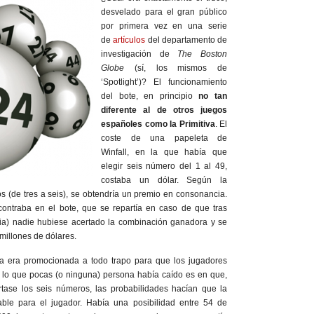
desvelado para el gran público
por primera vez en una serie
de
artículos
del departamento de
investigación de
The Boston
Globe
(sí, los mismos de
‘Spotlight’)? El funcionamiento
del bote, en principio
no tan
diferente al de otros juegos
españoles como la Primitiva
. El
coste de una papeleta de
Winfall, en la que había que
elegir seis número del 1 al 49,
costaba un dólar. Según la
 (de tres a seis), se obtendría un premio en consonancia.
contraba en el bote, que se repartía en caso de que tras
ia) nadie hubiese acertado la combinación ganadora y se
millones de dólares.
ría era promocionada a todo trapo para que los jugadores
 lo que pocas (o ninguna) persona había caído es en que,
tase los seis números, las probabilidades hacían que la
able para el jugador. Había una posibilidad entre 54 de