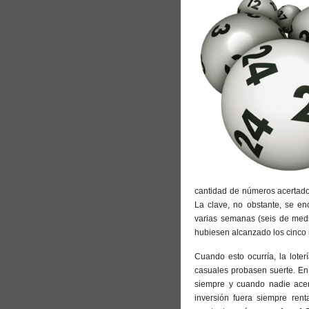
cantidad de números acertados
La clave, no obstante, se en
varias semanas (seis de med
hubiesen alcanzado los cinco 
Cuando esto ocurría, la lote
casuales probasen suerte. En
siempre y cuando nadie acer
inversión fuera siempre rent