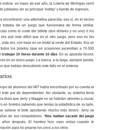
a noticia: en mayo de ese año, la Lotería de Michigan cerró
de jubilados sin su principal ‘hobby’ y fuente de ingresos.
 encontraron una alternativa parecida, eso sí, en el vecino
 trataba de un juego que funcionaba de forma similar,
as como el coste del billete (dos dólares y no uno) o los
a era aún más difícil que en el otro juego, pero eso no les
, esta vez, con base en un motel al oeste del Estado. Era un
ar todos los boletos (que en ocasiones ascendían a 70.000
e trabajar 10 horas durante 10 días
. En su apuesta récord,
res en un único juego. La banca, a la larga, siempre perdía.
s que habían descubierto este fallo en el sistema.
arios
grupo de alumnos del MIT había encontrado por su cuenta el
e este par de dependientes. No obstante, su sistema tenía
a línea que Jerry y Maggie no se habrían atrevido a cruzar.
 en boletos sabiendo que tenían la estadística de su lado,
ue saliese el bote apostando mucho más dinero. Jerry se
mañas de sus competidores. “
Nos habían sacado del juego
ta años después. El hombre hizo caso omiso cuando le
mación para no pisarse los unos a los otros.