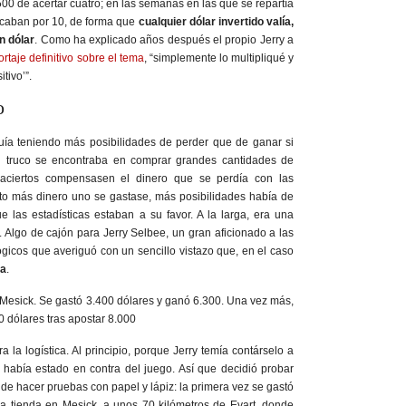
500 de acertar cuatro; en las semanas en las que se repartía
licaban por 10, de forma que
cualquier dólar invertido valía,
n dólar
. Como ha explicado años después el propio Jerry a
ortaje definitivo sobre el tema
, “simplemente lo multipliqué y
tivo’”.
o
guía teniendo más posibilidades de perder que de ganar si
El truco se encontraba en comprar grandes cantidades de
 aciertos compensasen el dinero que se perdía con las
o más dinero uno se gastase, más posibilidades había de
 las estadísticas estaban a su favor. A la larga, era una
. Algo de cajón para Jerry Selbee, un gran aficionado a las
ógicos que averiguó con un sencillo vistazo que, en el caso
ba
.
 Mesick. Se gastó 3.400 dólares y ganó 6.300. Una vez más,
0 dólares tras apostar 8.000
ra la logística. Al principio, porque Jerry temía contárselo a
había estado en contra del juego. Así que decidió probar
de hacer pruebas con papel y lápiz: la primera vez se gastó
 tienda en Mesick, a unos 70 kilómetros de Evart, donde