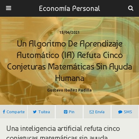
Economía Personal
15/06/2021
Un Algoritmo De Aprendizaje
Automático (IA) Refuta Cinco
Conjeturas Matemáticas Sin Ayuda
Humana
Gustavo Ibañez Padilla
Comparte
Tuitea
Pin
Envía
SMS
Una inteligencia artificial refuta cinco
conjeturas matemáticas sin ayuda