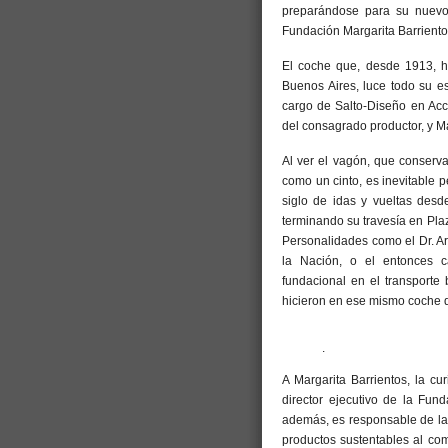
preparándose para su nuevo 
Fundación Margarita Barriento
El coche que, desde 1913, h
Buenos Aires, luce todo su e
cargo de Salto-Diseño en Acc
del consagrado productor, y M
Al ver el vagón, que conserva 
como un cinto, es inevitable 
siglo de idas y vueltas desd
terminando su travesía en Plaz
Personalidades como el Dr. Art
la Nación, o el entonces c
fundacional en el transporte 
hicieron en ese mismo coche qu
.
A Margarita Barrientos, la cu
director ejecutivo de la Fun
además, es responsable de la
productos sustentables al come