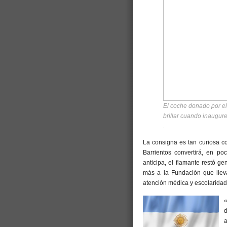
El coche donado por el
brillar cuando inaugure
.
La consigna es tan curiosa co
Barrientos convertirá, en po
anticipa, el flamante restó ge
más a la Fundación que llev
atención médica y escolaridad
«
d
a