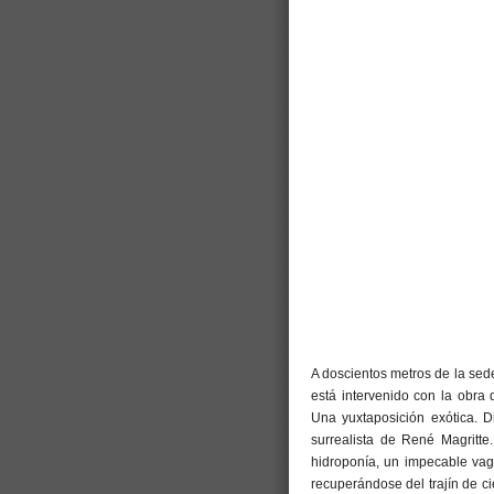
A doscientos metros de la sed
está intervenido con la obra d
Una yuxtaposición exótica. 
surrealista de René Magritte
hidroponía, un impecable vag
recuperándose del trajín de c