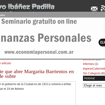
nales
UDENCIA APLICADA
SEMINARIOS
LA CONSULTORA
ARTÍCULOS
BOL
e en un antiguo vagón de subte | Economía Personal
Categorías
Artículos
(5.732)
 un antiguo vagón de subte
Boletines
(39)
e artículo
Informes
(1)
IngresoCybernet
nte que abre Margarita Barrientos en
Sin Categoría
(6)
de subte
Historial
Historial