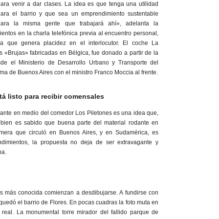
ara venir a dar clases. La idea es que tenga una utilidad
para el barrio y que sea un emprendimiento sustentable
para la misma gente que trabajará ahí», adelanta la
rientos en la charla telefónica previa al encuentro personal,
a que genera placidez en el interlocutor. El coche La
 «Brujas» fabricadas en Bélgica, fue donado a partir de la
de el Ministerio de Desarrollo Urbano y Transporte del
a de Buenos Aires con el ministro Franco Moccia al frente.
stá listo para recibir comensales
ante en medio del comedor Los Piletones es una idea que,
Si bien es sabido que buena parte del material rodante en
imera que circuló en Buenos Aires, y en Sudamérica, es
dimientos, la propuesta no deja de ser extravagante y
na.
s más conocida comienzan a desdibujarse. A fundirse con
 quedó el barrio de Flores. En pocas cuadras la foto muta en
s real. La monumental torre mirador del fallido parque de