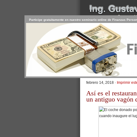
Participe gratuitamente en nuestro seminario online de Finanzas Perso
INICIO
SERVICIOS
PR
CONTACTO
USUARIO
>
Inicio
/
Artículos
/ Un restaurant
Un restaurante en
febrero 14, 2018 ·
Imprimir est
Así es el restaura
un antiguo vagón 