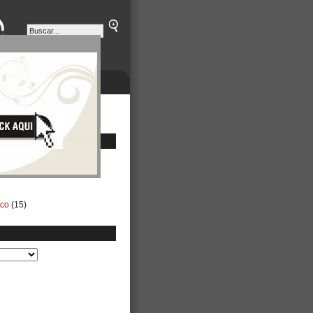
ETINES
NEGOCIOS
ico
(15)