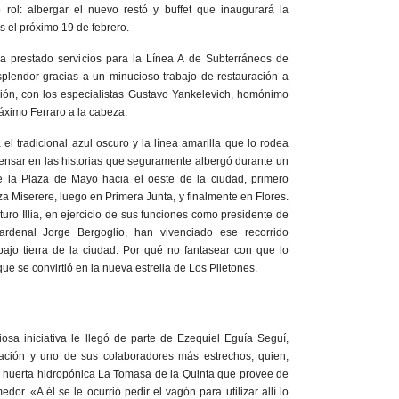
rol: albergar el nuevo restó y buffet que inaugurará la
s el próximo 19 de febrero.
a prestado servicios para la Línea A de Subterráneos de
splendor gracias a un minucioso trabajo de restauración a
ión, con los especialistas Gustavo Yankelevich, homónimo
áximo Ferraro a la cabeza.
el tradicional azul oscuro y la línea amarilla que lo rodea
pensar en las historias que seguramente albergó durante un
e la Plaza de Mayo hacia el oeste de la ciudad, primero
a Miserere, luego en Primera Junta, y finalmente en Flores.
uro Illia, en ejercicio de sus funciones como presidente de
ardenal Jorge Bergoglio, han vivenciado ese recorrido
bajo tierra de la ciudad. Por qué no fantasear con que lo
e se convirtió en la nueva estrella de Los Piletones.
riosa iniciativa le llegó de parte de Ezequiel Eguía Seguí,
dación y uno de sus colaboradores más estrechos, quien,
 huerta hidropónica La Tomasa de la Quinta que provee de
dor. «A él se le ocurrió pedir el vagón para utilizar allí lo