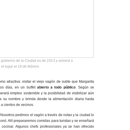
 gobierno de la Ciudad es de 1913 y volverá a
 el lugar el 19 de febrero.
mo atractiva: visitar el viejo vagón de subte que Margarita
cos días, en un buffet
abierto a todo público
. Según se
nerará empleo sostenible y la posibilidad de visibilizar aún
a su nombre y brinda desde la alimentación diaria hasta
 a cientos de vecinos.
Nosotros pedimos el vagón a través de notas y la ciudad lo
onó. Allí prepararemos comidas para turistas y se enseñará
 cocinar. Algunos chefs profesionales ya se han ofrecido