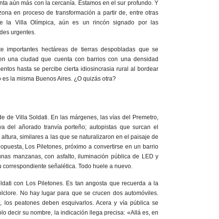
nta aún más con la cercanía. Estamos en el sur profundo. Y
zona en proceso de transformación a partir de, entre otras
 de la Villa Olímpica, aún es un rincón signado por las
des urgentes.
te importantes hectáreas de tierras despobladas que se
 en una ciudad que cuenta con barrios con una densidad
ntos hasta se percibe cierta idiosincrasia rural al bordear
o es la misma Buenos Aires. ¿O quizás otra?
e de Villa Soldati. En las márgenes, las vías del Premetro,
a del añorado tranvía porteño; autopistas que surcan el
altura, similares a las que se naturalizaron en el paisaje de
a opuesta, Los Piletones, próximo a convertirse en un barrio
unas manzanas, con asfalto, iluminación pública de LED y
 correspondiente señalética. Todo huele a nuevo.
oldati con Los Piletones. Es tan angosta que recuerda a la
olclore. No hay lugar para que se crucen dos automóviles.
 los peatones deben esquivarlos. Acera y vía pública se
 decir su nombre, la indicación llega precisa: «Allá es, en