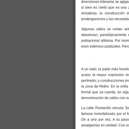
diversiones Interama se agiga
si bien es cierto que es una 
iniciativas, la construcción
postergaciones y las necesida
Algunas calles se cortan an
atraviesan, paradójicamente
poblacional altísima. Por mome
esos extensos pastizales. Per
.
A un lado, la parte más humild
acaso la mayor expresión viv
perímetro; y construcciones en 
la zona de Retiro. En la orill
formal que ya cuenta, en alg
denominación de calles con su
La calle Plumerillo vincula S
famosa inmortalizada por el f
De a uno por vez. A su paso,
amalgaman en unidad. Con solo